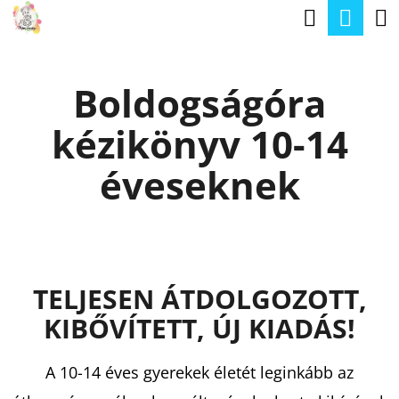
K
Keresé
Kos
Ugrás
O
a
Vissza
Vissza
S
fő
Boldogságóra
Á
tartalomhoz
M
R
kézikönyv 10-14
I
T
éveseknek
K
E
R
E
TELJESEN ÁTDOLGOZOTT,
S
KIBŐVÍTETT, ÚJ KIADÁS!
?
A 10-14 éves gyerekek életét leginkább az