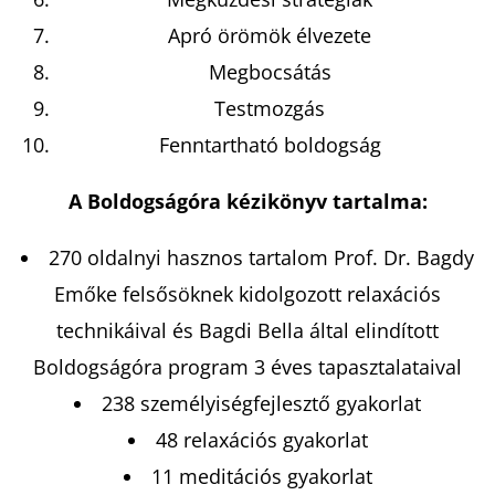
Apró örömök élvezete
Megbocsátás
Testmozgás
Fenntartható boldogság
A Boldogságóra kézikönyv tartalma:
270 oldalnyi hasznos tartalom Prof. Dr. Bagdy
Emőke felsősöknek kidolgozott relaxációs
technikáival és Bagdi Bella által elindított
Boldogságóra program 3 éves tapasztalataival
238 személyiségfejlesztő gyakorlat
48 relaxációs gyakorlat
11 meditációs gyakorlat