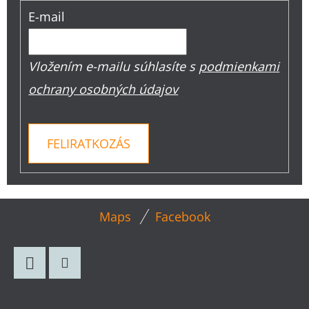
E-mail
Vložením e-mailu súhlasíte s
podmienkami
ochrany osobných údajov
FELIRATKOZÁS
L
Maps
Facebook
Á
B
L
Facebook
Instagram
É