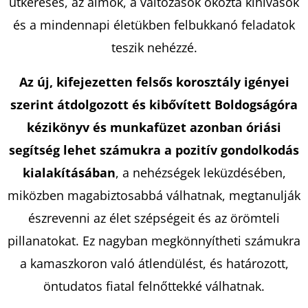
útkeresés, az álmok, a változások okozta kihívások
és a mindennapi életükben felbukkanó feladatok
KERESÉS
teszik nehézzé.
Az új, kifejezetten felsős korosztály igényei
szerint átdolgozott és kibővített Boldogságóra
A
kézikönyv és munkafüzet azonban óriási
J
Á
segítség lehet számukra a pozitív gondolkodás
N
kialakításában
, a nehézségek leküzdésében,
L
miközben magabiztosabbá válhatnak, megtanulják
J
U
észrevenni az élet szépségeit és az örömteli
K
pillanatokat. Ez nagyban megkönnyítheti számukra
a kamaszkoron való átlendülést, és határozott,
öntudatos fiatal felnőttekké válhatnak.
LOPOTT
ÓRÁK