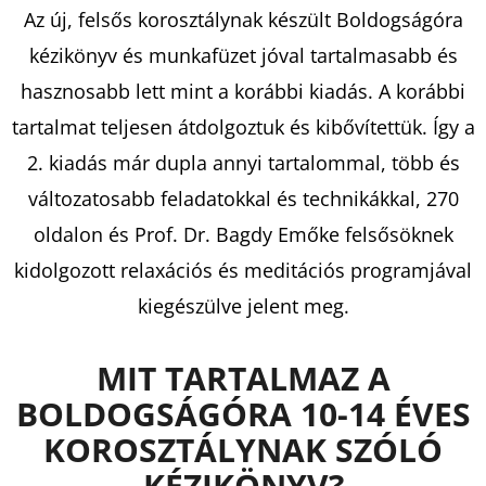
SWAN,
Az új, felsős korosztálynak készült Boldogságóra
KAREN
kézikönyv és munkafüzet jóval tartalmasabb és
€9,90
Korábbi:
hasznosabb lett mint a korábbi kiadás. A korábbi
€16,90
tartalmat teljesen átdolgoztuk és kibővítettük. Így a
2. kiadás már dupla annyi tartalommal, több és
változatosabb feladatokkal és technikákkal, 270
oldalon és Prof. Dr. Bagdy Emőke felsősöknek
kidolgozott relaxációs és meditációs programjával
kiegészülve jelent meg.
MIT TARTALMAZ A
BOLDOGSÁGÓRA 10-14 ÉVES
KOROSZTÁLYNAK SZÓLÓ
KÉZIKÖNYV?