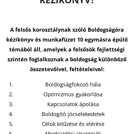
A felsős korosztálynak szóló Boldogságóra
kézikönyv és munkafüzet 10 egymásra épülő
témából áll, amelyek a felsősök fejlettségi
szintén foglalkoznak a boldogság különböző
összetevőivel, feltételeivel:
Boldogságfokozó hála
Optimizmus gyakorlása
Kapcsolatok ápolása
Boldogító jócselekedetek
Célok kitűzése és elérése
Megküzdési stratégiák