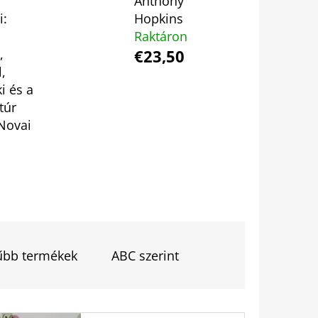
r
Anthony
i:
Hopkins
Raktáron
 BUKOTT CSILLAGOK -
,
€23,50
ADÁS) IMANI ERRIU
l,
i és a
túr
Novai
űbb termékek
ABC szerint