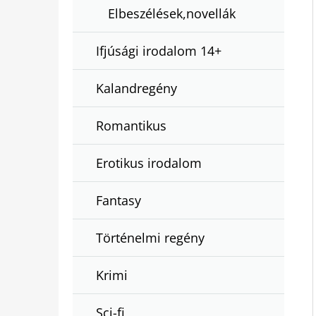
Elbeszélések,novellák
Ifjúsági irodalom 14+
Kalandregény
Romantikus
Erotikus irodalom
Fantasy
Történelmi regény
Krimi
Sci-fi