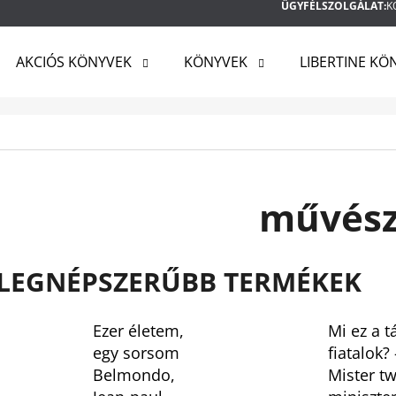
ÜGYFÉLSZOLGÁLAT:
K
AKCIÓS KÖNYVEK
KÖNYVEK
LIBERTINE KÖ
MIT KERES?
KERESÉS
művész
AJÁNLJUK
LEGNÉPSZERŰBB TERMÉKEK
Ezer életem,
Mi ez a t
egy sorsom
fiatalok? 
Belmondo,
Mister tw