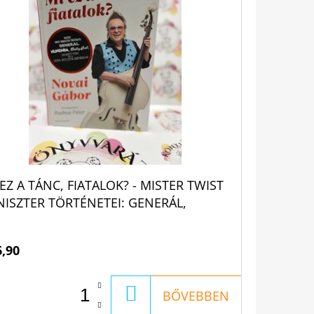
 EZ A TÁNC, FIATALOK? - MISTER TWIST
NISZTER TÖRTÉNETEI: GENERÁL,
NGÁRIA, DOLLY ROLL, MARÓT VIKI ÉS A
VA KULTÚR ZENEKAR NOVAI GÁBOR
6,90
KOSÁRBA
BŐVEBBEN