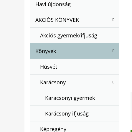
A
Kategóriák
Havi újdonság
A
N
átugrása
T
E
AKCIÓS KÖNYVEK
BARTOS ERIKA : BOGYÓ ÉS BABÓCA
E
BÖNGÉSZŐ
L
G
€12,50
Akciós gyermek/ifjuság
Ó
R
Könyvek
I
Á
Húsvét
K
Karácsony
Karacsonyi gyermek
Karácsony ifjuság
Képregény