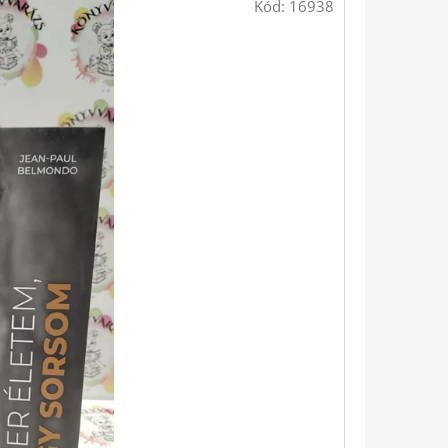
Kód:
16938