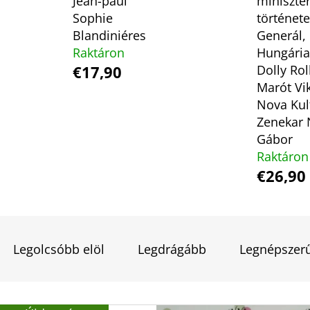
Jean-paul
miniszte
Sophie
története
Blandiniéres
Generál,
CAUGHT UP - RÁKATTANVA -
FALLEN STARS -
Raktáron
Hungária
(KÜLÖNLEGES KIADÁS) NAVESSA ALLEN
(KÜLÖNLEGES KI
€17,90
Dolly Rol
€18,90
€18,90
Marót Vik
Nova Kul
Zenekar 
Gábor
Raktáron
€26,90
T
E
Legolcsóbb elöl
Legdrágább
Legnépszer
R
M