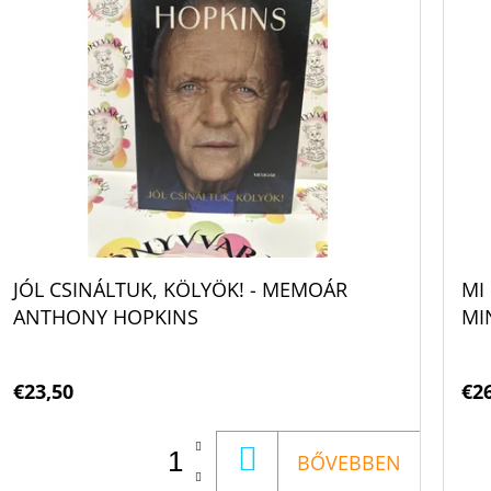
JÓL CSINÁLTUK, KÖLYÖK! - MEMOÁR
MI
ANTHONY HOPKINS
MI
HU
NO
€23,50
€2
KOSÁRBA
BŐVEBBEN