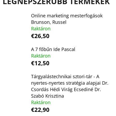
LEGNÉPSZERŰBB TERMÉKEK
Online marketing mesterfogások
KERESÉS
Brunson, Russel
Raktáron
€26,50
A
J
A 7 főbűn Ide Pascal
Á
Raktáron
N
€12,50
L
J
Tárgyalástechnikai sztori-tár - A
U
nyertes-nyertes stratégia alapjai Dr.
K
Csordás Hédi Virág Ecsediné Dr.
Szabó Krisztina
Raktáron
A
€22,90
STARLING-