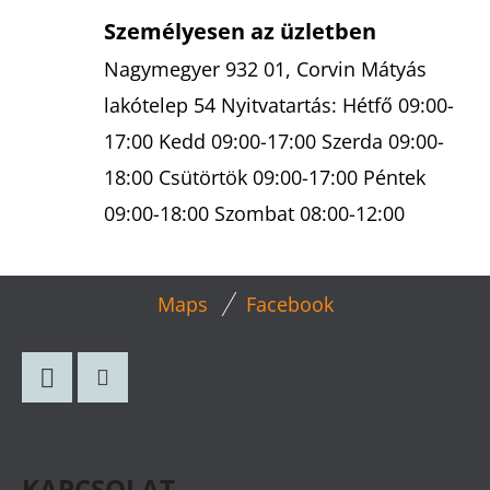
L
Személyesen az üzletben
E
M
Nagymegyer 932 01, Corvin Mátyás
E
lakótelep 54 Nyitvatartás: Hétfő 09:00-
I
17:00 Kedd 09:00-17:00 Szerda 09:00-
18:00 Csütörtök 09:00-17:00 Péntek
09:00-18:00 Szombat 08:00-12:00
L
Maps
Facebook
Á
B
L
Facebook
Instagram
É
C
KAPCSOLAT