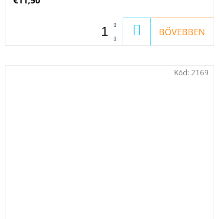
€11,50
KOSÁRBA
BŐVEBBEN
Kód:
2169