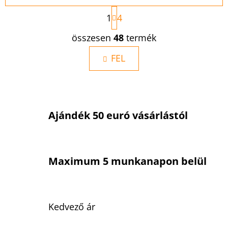
L
1
4
A
P
L
összesen
48
termék
O
I
Z
S
FEL
Á
S
T
A
I
R
Ajándék 50 euró vásárlástól
Á
N
Y
Maximum 5 munkanapon belül
Í
T
Á
S
Kedvező ár
E