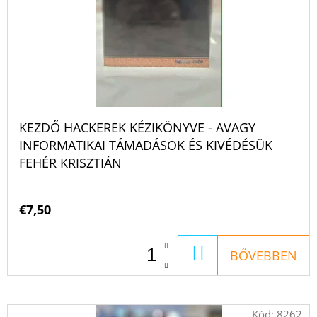
K
Z
E
É
K
S
L
E
I
S
KEZDŐ HACKEREK KÉZIKÖNYVE - AVAGY
T
INFORMATIKAI TÁMADÁSOK ÉS KIVÉDÉSÜK
FEHÉR KRISZTIÁN
Á
J
€7,50
A
KOSÁRBA
BŐVEBBEN
Kód:
8262