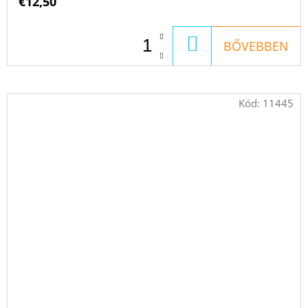
€12,50
KOSÁRBA
BŐVEBBEN
Kód:
11445