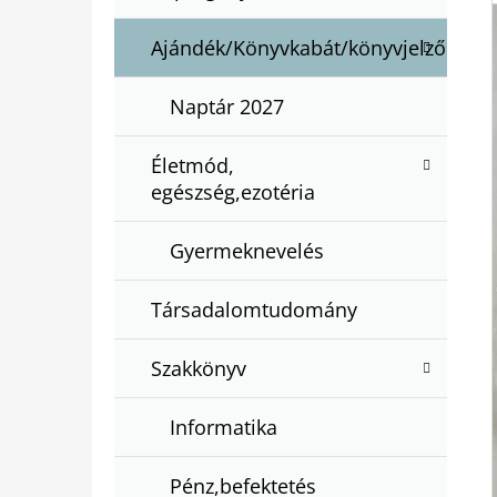
Ajándék/Könyvkabát/könyvjelző
Naptár 2027
Életmód,
egészség,ezotéria
Gyermeknevelés
Társadalomtudomány
Szakkönyv
Informatika
Pénz,befektetés