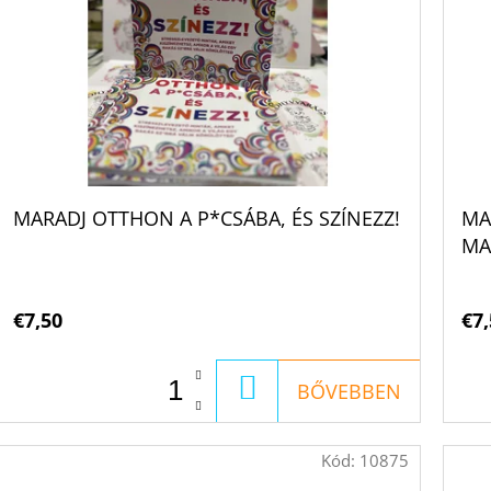
MARADJ OTTHON A P*CSÁBA, ÉS SZÍNEZZ!
MA
MA
€7,50
€7,
KOSÁRBA
BŐVEBBEN
Kód:
10875