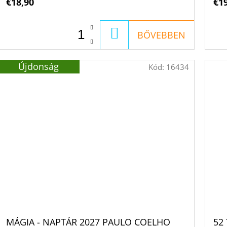
€18,90
€1
KOSÁRBA
BŐVEBBEN
Újdonság
Kód:
16434
MÁGIA - NAPTÁR 2027 PAULO COELHO
52