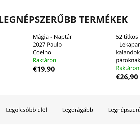
LEGNÉPSZERŰBB TERMÉKEK
CAUGHT UP - RÁKATTANVA -
FALLEN STARS -
(KÜLÖNLEGES KIADÁS) NAVESSA ALLEN
(KÜLÖNLEGES KI
Mágia - Naptár
52 titkos
€18,90
€18,90
2027 Paulo
- Lekapa
Coelho
kalandok
Raktáron
párokna
€19,90
Raktáron
€26,90
T
E
Legolcsóbb elöl
Legdrágább
Legnépszer
R
M
T