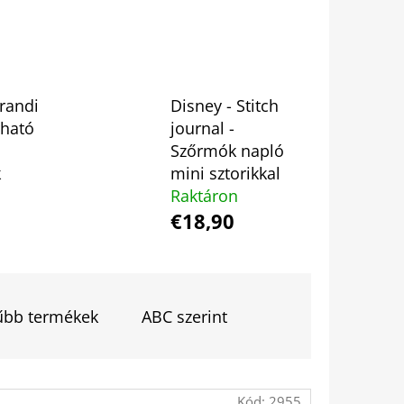
 BUKOTT CSILLAGOK -
ADÁS) IMANI ERRIU
 randi
Disney - Stitch
rható
journal -
Szőrmók napló
k
mini sztorikkal
Raktáron
€18,90
űbb termékek
ABC szerint
Kód:
2955