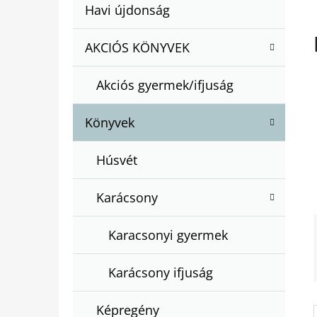
A
Kategóriák
Havi újdonság
A
N
átugrása
T
E
AKCIÓS KÖNYVEK
BARTOS ERIKA : BOGYÓ ÉS BABÓCA
E
BÖNGÉSZŐ
L
G
€12,50
Akciós gyermek/ifjuság
Ó
R
Könyvek
I
Á
Húsvét
K
Karácsony
Karacsonyi gyermek
Karácsony ifjuság
Képregény