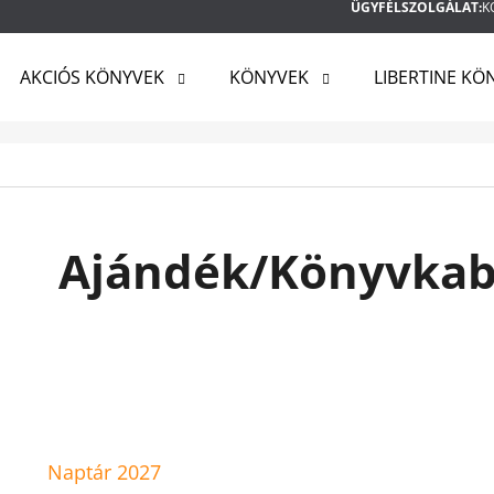
ÜGYFÉLSZOLGÁLAT:
K
AKCIÓS KÖNYVEK
KÖNYVEK
LIBERTINE KÖ
MIT KERES?
KERESÉS
Ajándék/Könyvkab
AJÁNLJUK
Naptár 2027