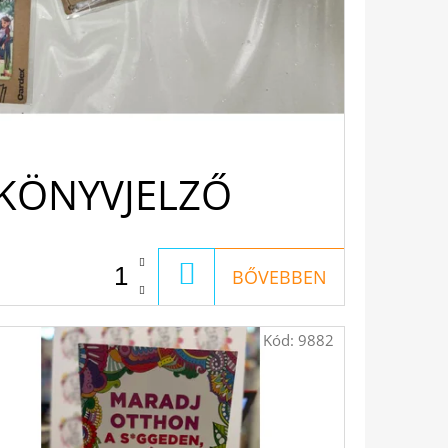
 KÖNYVJELZŐ
KOSÁRBA
BŐVEBBEN
Kód:
9882