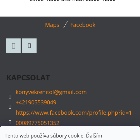
L
Maps
Facebook
Á
B
L
Facebook
Instagram
É
C
KAPCSOLAT
konyvekrenitol
@
gmail.com
+421905539049
https://www.facebook.com/profile.php?id=1
00089775051352
konyvvarazs
Tento web používa súbory cookie. Ďalším