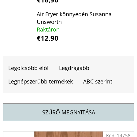
Air Fryer könnyedén Susanna
KERESÉS
Unsworth
Raktáron
€12,90
A
J
T
Á
E
Legolcsóbb elöl
Legdrágább
N
R
L
Legnépszerűbb termékek
ABC szerint
M
J
U
É
K
K
SZŰRŐ MEGNYITÁSA
E
THE
K
HALF
T
Kód:
14758