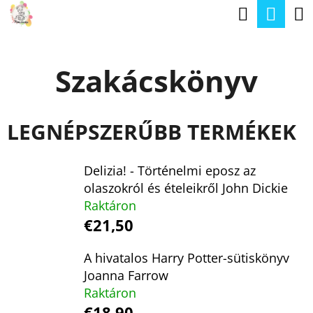
K
Keresé
Kos
Ugrás
O
a
Vissza
Vissza
S
fő
Szakácskönyv
Á
tartalomhoz
M
R
I
LEGNÉPSZERŰBB TERMÉKEK
T
K
Delizia! - Történelmi eposz az
E
olaszokról és ételeikről John Dickie
R
Raktáron
E
€21,50
S
A hivatalos Harry Potter-sütiskönyv
?
Joanna Farrow
Raktáron
€18,90