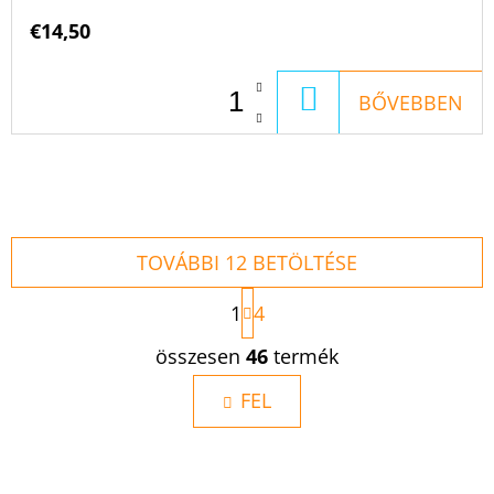
€14,50
KOSÁRBA
BŐVEBBEN
TOVÁBBI 12 BETÖLTÉSE
L
1
4
A
P
L
összesen
46
termék
O
I
Z
S
FEL
Á
S
T
A
I