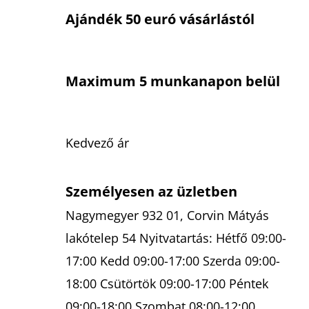
R
Ajándék 50 euró vásárlástól
Á
N
Y
Maximum 5 munkanapon belül
Í
T
Á
S
Kedvező ár
E
L
Személyesen az üzletben
E
M
Nagymegyer 932 01, Corvin Mátyás
E
lakótelep 54 Nyitvatartás: Hétfő 09:00-
I
17:00 Kedd 09:00-17:00 Szerda 09:00-
18:00 Csütörtök 09:00-17:00 Péntek
09:00-18:00 Szombat 08:00-12:00