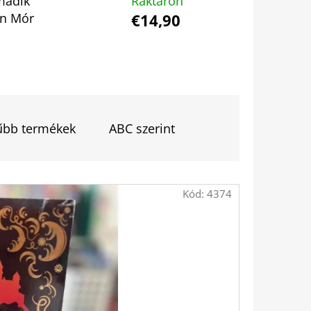
madik
Raktáron
Következő
án Mór
€14,90
TINTAFOLTBAN ÁDÁM-
űbb termékek
ABC szerint
Kód:
4374