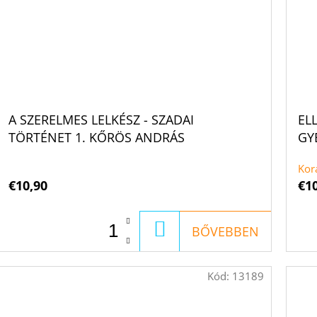
A SZERELMES LELKÉSZ - SZADAI
EL
TÖRTÉNET 1. KŐRÖS ANDRÁS
GY
Kor
€10,90
€1
KOSÁRBA
BŐVEBBEN
Kód:
13189