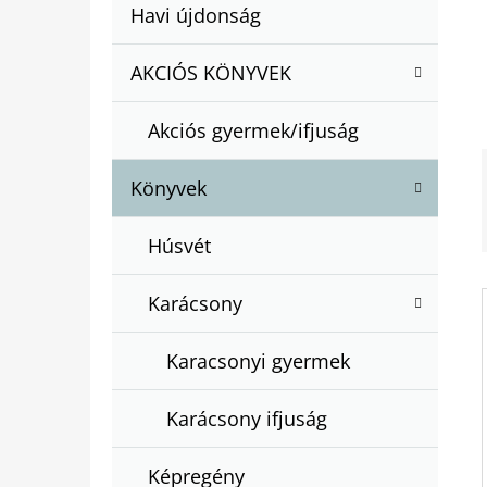
A
Kategóriák
Havi újdonság
A
N
átugrása
T
E
AKCIÓS KÖNYVEK
BARTOS ERIKA : BOGYÓ ÉS BABÓCA
E
BÖNGÉSZŐ
L
G
€12,50
Akciós gyermek/ifjuság
Ó
R
Könyvek
I
Á
Húsvét
K
Karácsony
Karacsonyi gyermek
Karácsony ifjuság
Képregény