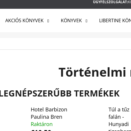
ÜGYFÉLSZOLGÁLAT:
K
AKCIÓS KÖNYVEK
KÖNYVEK
LIBERTINE KÖ
MIT KERES?
KERESÉS
Történelmi
AJÁNLJUK
LEGNÉPSZERŰBB TERMÉKEK
Hotel Barbizon
Túl a tűz
Paulina Bren
falán -
Raktáron
Hunyadi