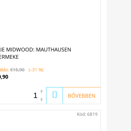
LIE MIDWOOD: MAUTHAUSEN
ERMEKE
ábbi:
€15,90
(–31 %)
0,90
KOSÁRBA
BŐVEBBEN
Kód:
6819