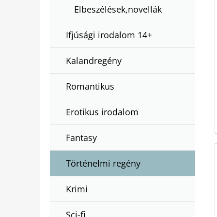
Elbeszélések,novellák
Ifjúsági irodalom 14+
Kalandregény
Romantikus
Erotikus irodalom
Fantasy
Történelmi regény
Krimi
Sci-fi