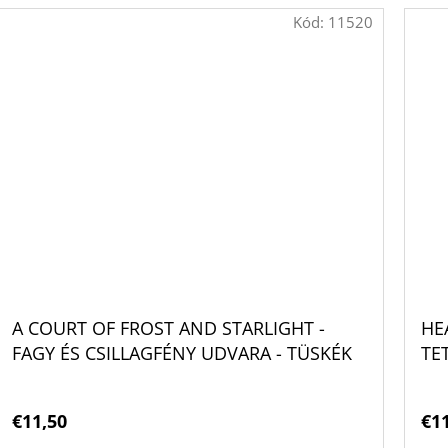
Kód:
11520
A COURT OF FROST AND STARLIGHT -
HE
FAGY ÉS CSILLAGFÉNY UDVARA - TÜSKÉK
TE
ÉS RÓZSÁK UDVARA 4. SARAH J. MAAS
€11,50
€1