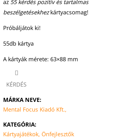
az
55 kérdés pozitív és tartalmas
beszélgetésekhez
kártyacsomag!
Próbáljátok ki!
55db kártya
A kártyák mérete: 63×88 mm
KÉRDÉS
MÁRKA NEVE
:
Mental Focus Kiadó Kft.,
KATEGÓRIA
:
Kártyajátékok, Önfejlesztők