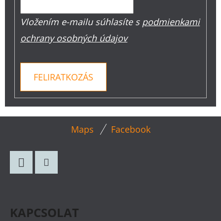
Vložením e-mailu súhlasíte s
podmienkami
ochrany osobných údajov
FELIRATKOZÁS
L
Maps
Facebook
Á
B
L
Facebook
Instagram
É
C
KAPCSOLAT