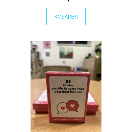
TITKAI
HARLAN
COBEN
KOSÁRBA
€9,90
Korábbi:
€14,50