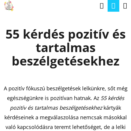
K
Keresé
Kos
Ugrás
O
a
Vissza
Vissza
S
fő
55 kérdés pozitív és
Á
tartalomhoz
M
R
tartalmas
I
T
beszélgetésekhez
K
E
R
A pozitív fókuszú beszélgetések lelkünkre, sőt még
E
egészségünkre is pozitívan hatnak. Az
55 kérdés
S
pozitív és tartalmas beszélgetésekhez
kártyák
?
kérdéseinek a megválaszolása nemcsak másokkal
való kapcsolódásra teremt lehetőséget, de a lelki