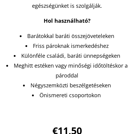
egészségünket is szolgálják.
KERESÉS
Hol használható?
Barátokkal baráti összejöveteleken
Friss pároknak ismerkedéshez
A
J
Különféle családi, baráti ünnepségeken
Á
Meghitt estéken vagy minőségi időtöltéskor a
N
pároddal
L
Négyszemközti beszélgetéseken
J
U
Önismereti csoportokon
K
A
€11,50
KISVÁROS