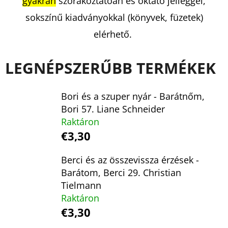
gyakran
szórakoztatóan és oktató jelleggel,
sokszínű kiadványokkal (könyvek, füzetek)
KERESÉS
elérhető.
LEGNÉPSZERŰBB TERMÉKEK
A
J
Bori és a szuper nyár - Barátnőm,
Á
Bori 57. Liane Schneider
N
Raktáron
L
€3,30
J
Berci és az összevissza érzések -
U
Barátom, Berci 29. Christian
K
Tielmann
Raktáron
€3,30
101
GONDOLAT,