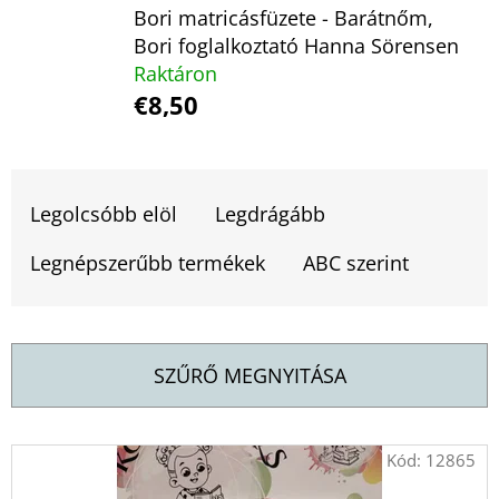
AMI
Bori matricásfüzete - Barátnőm,
MEGVÁLTOZTATJA
AZ
Bori foglalkoztató Hanna Sörensen
ÉLETEDET
Raktáron
-
HOGYAN
€8,50
LEGYÜNK
MENTÁLISAN
ERŐSEK,
ÉRZELMILEG
T
KIEGYENSÚLYOZOTTAK
BRIANNA
E
Legolcsóbb elöl
Legdrágább
WIEST
R
Legnépszerűbb termékek
ABC szerint
€15,90
M
É
K
SZŰRŐ MEGNYITÁSA
E
K
T
Kód:
12865
R
E