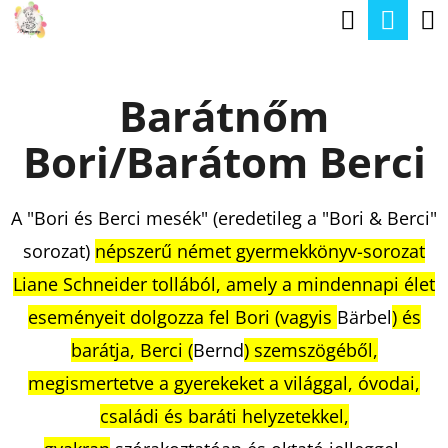
K
Keresé
Kos
Ugrás
O
a
Vissza
Vissza
S
fő
Barátnőm
Á
tartalomhoz
M
R
Bori/Barátom Berci
I
T
K
A "Bori és Berci mesék" (eredetileg a "Bori & Berci"
E
sorozat)
népszerű német gyermekkönyv-sorozat
R
Liane Schneider tollából, amely a mindennapi élet
E
eseményeit dolgozza fel Bori (vagyis
Bärbel
) és
S
barátja, Berci (
Bernd
) szemszögéből,
?
megismertetve a gyerekeket a világgal, óvodai,
családi és baráti helyzetekkel,