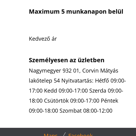
Y
Maximum 5 munkanapon belül
Í
T
Á
S
Kedvező ár
E
L
Személyesen az üzletben
E
M
Nagymegyer 932 01, Corvin Mátyás
E
lakótelep 54 Nyitvatartás: Hétfő 09:00-
I
17:00 Kedd 09:00-17:00 Szerda 09:00-
18:00 Csütörtök 09:00-17:00 Péntek
09:00-18:00 Szombat 08:00-12:00
L
Maps
Facebook