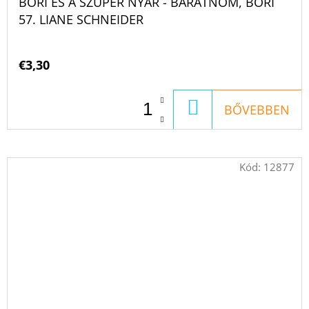
BORI ÉS A SZUPER NYÁR - BARÁTNŐM, BORI
57. LIANE SCHNEIDER
€3,30
KOSÁRBA
BŐVEBBEN
Kód:
12877