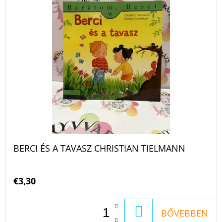
E
R
N
M
D
É
E
K
Z
E
É
K
S
L
E
I
S
BERCI ÉS A TAVASZ CHRISTIAN TIELMANN
T
Á
€3,30
J
A
KOSÁRBA
BŐVEBBEN