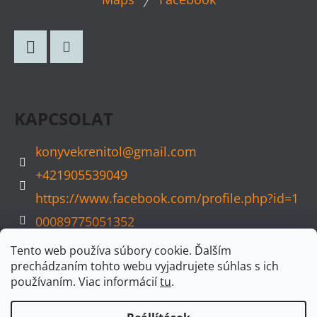
Á
B
L
Facebook
Instagram
É
C
KAPCSOLAT
konyvekrenitol
@
gmail.com
+421905539049
https://www.facebook.com/profile.php?id=1
00089775051352
konyvvarazs
Tento web používa súbory cookie. Ďalším
prechádzaním tohto webu vyjadrujete súhlas s ich
používaním. Viac informácií
tu
.