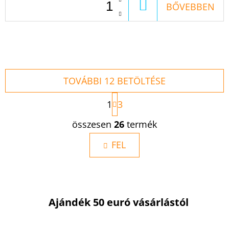
KOSÁRBA
BŐVEBBEN
TOVÁBBI 12 BETÖLTÉSE
L
1
3
A
P
L
összesen
26
termék
O
I
Z
S
FEL
Á
S
T
A
I
R
Ajándék 50 euró vásárlástól
Á
N