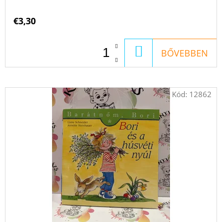
€3,30
KOSÁRBA
BŐVEBBEN
Kód:
12862