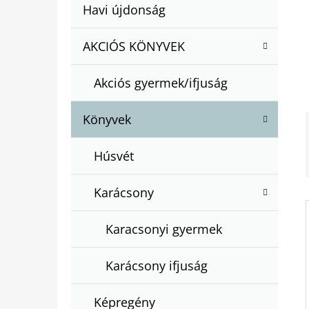
A
Kategóriák
Havi újdonság
A
N
átugrása
T
E
AKCIÓS KÖNYVEK
BARTOS ERIKA : BOGYÓ ÉS BABÓCA
E
BÖNGÉSZŐ
L
G
€12,50
Akciós gyermek/ifjuság
Ó
R
Könyvek
I
Á
Húsvét
K
Karácsony
Karacsonyi gyermek
Karácsony ifjuság
Képregény