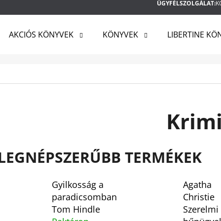
ÜGYFÉLSZOLGÁLAT:
K
AKCIÓS KÖNYVEK
KÖNYVEK
LIBERTINE KÖ
MIT KERES?
KERESÉS
Krim
AJÁNLJUK
LEGNÉPSZERŰBB TERMÉKEK
Gyilkosság a
Agatha
paradicsomban
Christie
Tom Hindle
Szerelmi