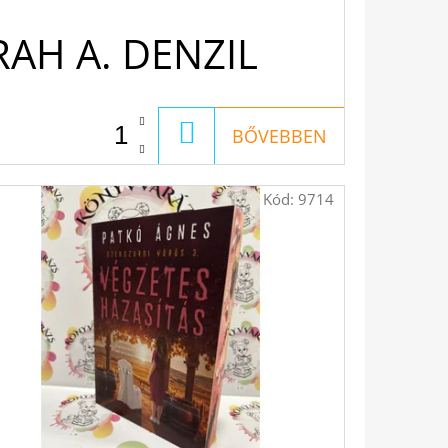
AH A. DENZIL
KOSÁRBA
BŐVEBBEN
Kód:
9714