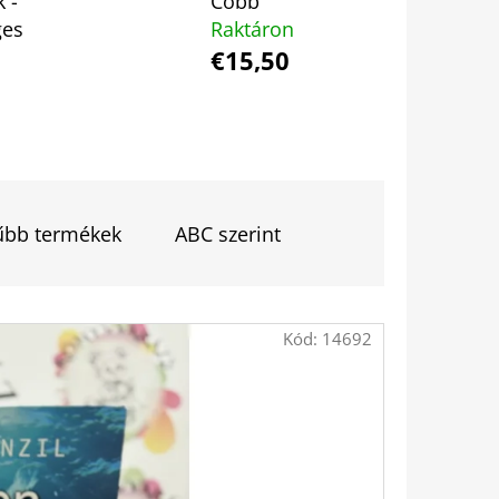
 -
Cobb
ges
Raktáron
€15,50
 EMILY PÁRIZSBAN 2. -
HERINE KALENGULA
űbb termékek
ABC szerint
Kód:
14692