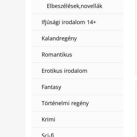
Elbeszélések,novellák
Ifjúsági irodalom 14+
Kalandregény
Romantikus
Erotikus irodalom
Fantasy
Történelmi regény
Krimi
Sci-fi