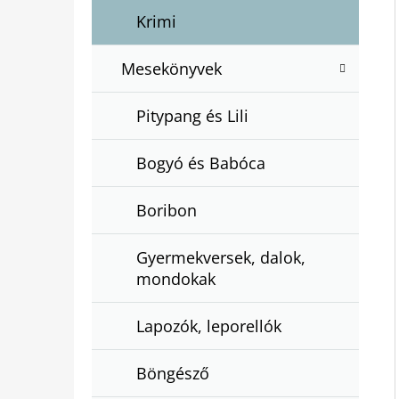
Krimi
Mesekönyvek
Pitypang és Lili
Bogyó és Babóca
Boribon
Gyermekversek, dalok,
mondokak
Lapozók, leporellók
Böngésző