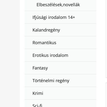
Elbeszélések,novellák
Ifjúsági irodalom 14+
Kalandregény
Romantikus
Erotikus irodalom
Fantasy
Történelmi regény
Krimi
Sci-fi