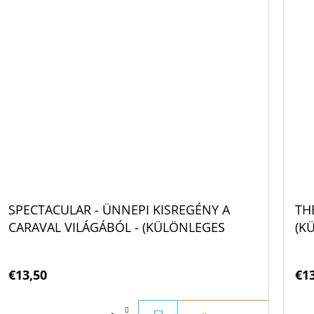
SPECTACULAR - ÜNNEPI KISREGÉNY A
TH
CARAVAL VILÁGÁBÓL - (KÜLÖNLEGES
(K
KIADÁS) STEPHANIE GARBER
€13,50
€1