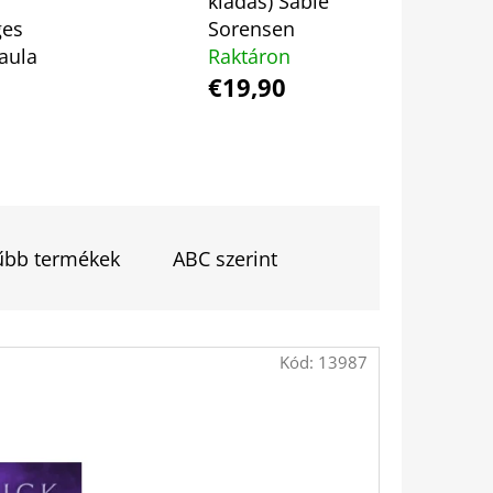
kiadás) Sable
ges
Sorensen
aula
Raktáron
 KATHERINEJ.
€19,90
űbb termékek
ABC szerint
Kód:
13987