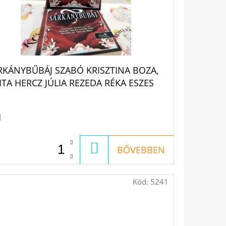
RKÁNYBŰBÁJ SZABÓ KRISZTINA BOZA,
ITA HERCZ JÚLIA REZEDA RÉKA ESZES
TA LIVITS RÉKA ON SAI RÁCZ-STEFÁN
BOR FEDINA LÍDIA HETEIRA
1
KOSÁRBA
BŐVEBBEN
Kód:
5241