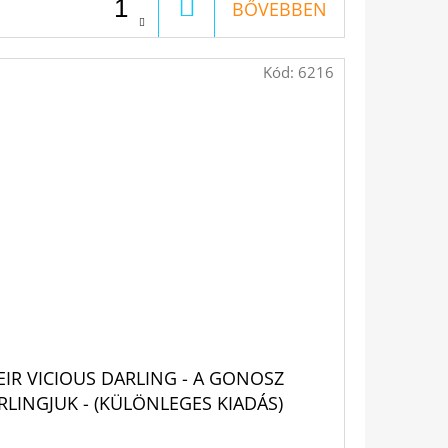
KOSÁRBA
BŐVEBBEN
Kód:
6216
EIR VICIOUS DARLING - A GONOSZ
RLINGJUK - (KÜLÖNLEGES KIADÁS)
KKI ST. CROWE