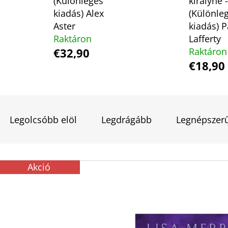
(Különleges
királyné -
kiadás) Alex
(Különle
Aster
kiadás) P
LEJTŐ A TENGER FELÉ
JOHANNA CHEN,
Raktáron
Lafferty
€32,90
Raktáron
€18,90
€10,50
Korábbi:
€15
€18,90
T
E
Legolcsóbb elöl
Legdrágább
Legnépszer
R
M
T
É
Akció
E
K
R
E
M
K