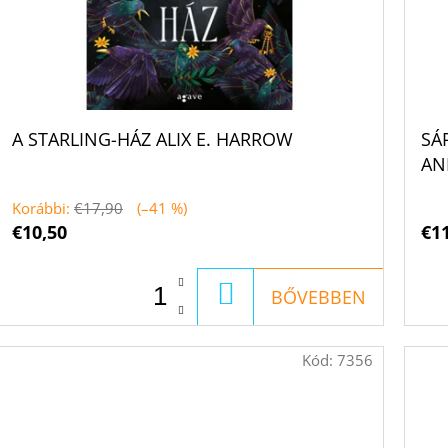
A STARLING-HÁZ ALIX E. HARROW
SÁ
AN
RI
Korábbi:
€17,90
(–41 %)
TI
€10,50
€1
KOSÁRBA
BŐVEBBEN
Kód:
7356