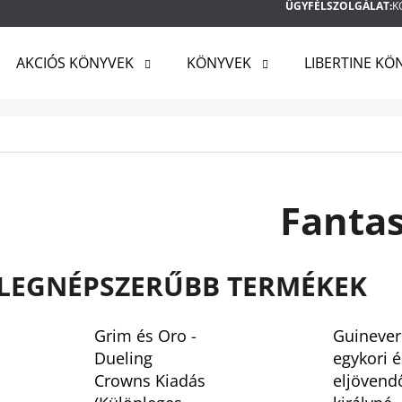
ÜGYFÉLSZOLGÁLAT:
K
AKCIÓS KÖNYVEK
KÖNYVEK
LIBERTINE KÖ
MIT KERES?
KERESÉS
Fanta
AJÁNLJUK
LEGNÉPSZERŰBB TERMÉKEK
Grim és Oro -
Guinever
Dueling
egykori é
Crowns Kiadás
eljövend