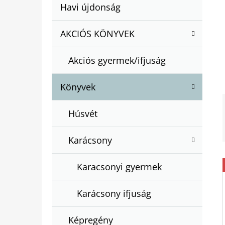
A
Kategóriák
Havi újdonság
A
N
átugrása
T
E
AKCIÓS KÖNYVEK
BARTOS ERIKA : BOGYÓ ÉS BABÓCA
E
BÖNGÉSZŐ
L
G
€12,50
Akciós gyermek/ifjuság
Ó
R
Könyvek
I
Á
Húsvét
K
Karácsony
Karacsonyi gyermek
Karácsony ifjuság
Képregény