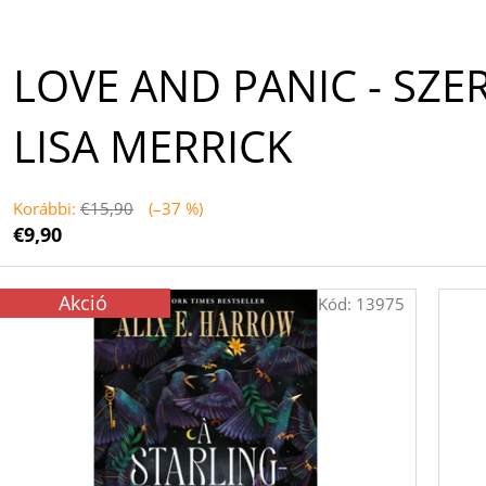
LOVE AND PANIC - SZE
LISA MERRICK
Korábbi:
€15,90
(–37 %)
€9,90
Akció
Kód:
13975