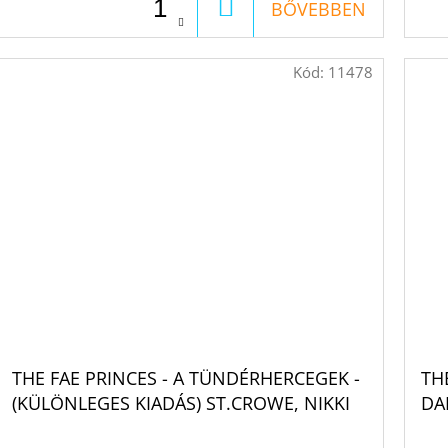
KOSÁRBA
BŐVEBBEN
Kód:
11478
THE FAE PRINCES - A TÜNDÉRHERCEGEK -
TH
(KÜLÖNLEGES KIADÁS) ST.CROWE, NIKKI
DA
NI