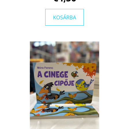
KOSÁRBA
KERESÉS
A
J
Á
N
L
J
U
K
A
POKOL