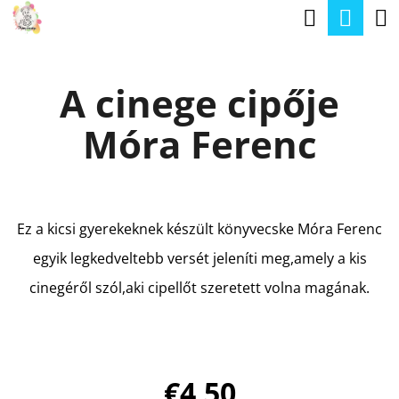
K
Keresé
Kos
Ugrás
O
a
Vissza
Vissza
S
fő
A cinege cipője
Á
tartalomhoz
M
R
Móra Ferenc
I
T
K
E
Ez a kicsi gyerekeknek készült könyvecske Móra Ferenc
R
egyik legkedveltebb versét jeleníti meg,amely a kis
E
cinegéről szól,aki cipellőt szeretett volna magának.
S
?
€4,50