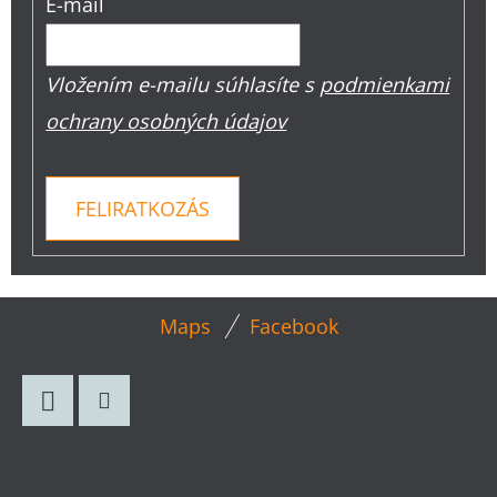
E-mail
Vložením e-mailu súhlasíte s
podmienkami
ochrany osobných údajov
FELIRATKOZÁS
L
Maps
Facebook
Á
B
L
Facebook
Instagram
É