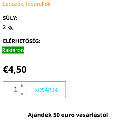
Lapozók, leporellók
SÚLY
:
2 kg
ELÉRHETŐSÉG:
Raktáron
€4,50
KOSÁRBA
Ajándék 50 euró vásárlástól