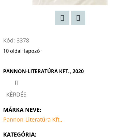
FIAI
-
A
BŰNÖSÖK
LÁNCAI
RILEY
Twitter
Facebook
BAKER
Kód:
3378
€11,90
Korábbi:
10 oldal･lapozó･
€14,90
PANNON-LITERATÚRA KFT., 2020
KÉRDÉS
MÁRKA NEVE
:
Pannon-Literatúra Kft.,
KATEGÓRIA
: