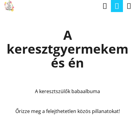
K
Keresé
Kos
Ugrás
O
a
Vissza
Vissza
S
fő
A
Á
tartalomhoz
M
R
keresztgyermekem
I
T
és én
K
E
R
A keresztszülők babaalbuma
E
S
Őrizze meg a felejthetetlen közös pillanatokat!
?