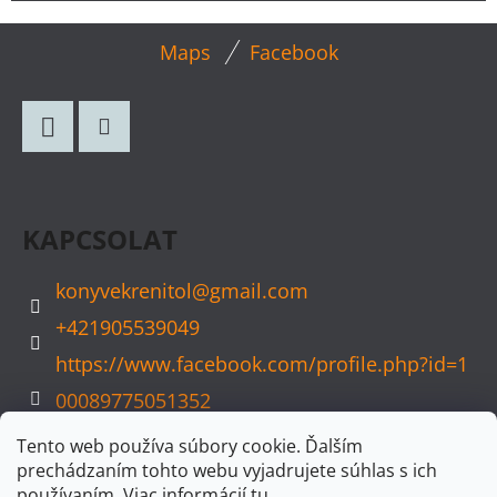
L
Maps
Facebook
Á
B
L
Facebook
Instagram
É
C
KAPCSOLAT
konyvekrenitol
@
gmail.com
+421905539049
https://www.facebook.com/profile.php?id=1
00089775051352
konyvvarazs
Tento web používa súbory cookie. Ďalším
prechádzaním tohto webu vyjadrujete súhlas s ich
používaním. Viac informácií
tu
.