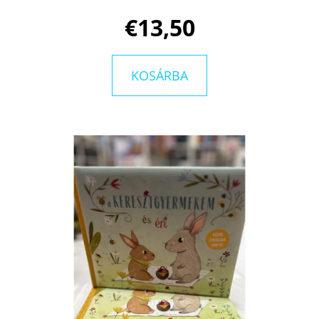
€13,50
KERESÉS
KOSÁRBA
A
J
Á
N
L
J
U
K
A
STARLING-