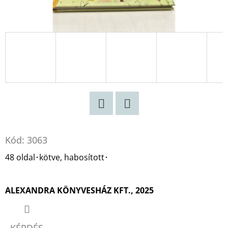
HÁZ
ALIX
E.
HARROW
€10,50
Korábbi:
€17,90
Twitter
Facebook
Kód:
3063
48 oldal･kötve, habosított･
ALEXANDRA KÖNYVESHÁZ KFT., 2025
KÉRDÉS