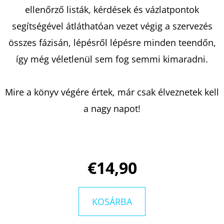
ellenőrző listák, kérdések és vázlatpontok
segítségével átláthatóan vezet végig a szervezés
KERESÉS
összes fázisán, lépésről lépésre minden teendőn,
így még véletlenül sem fog semmi kimaradni.
A
Mire a könyv végére értek, már csak élveznetek kell
J
Á
a nagy napot!
N
L
J
U
€14,90
K
KOSÁRBA
BARTOS
ERIKA