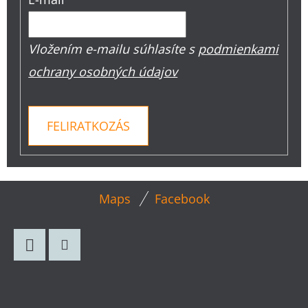
Vložením e-mailu súhlasíte s
podmienkami
ochrany osobných údajov
FELIRATKOZÁS
L
Maps
Facebook
Á
B
L
Facebook
Instagram
É
C