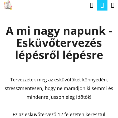
K
Keresé
Kos
Ugrás
O
a
Vissza
Vissza
S
fő
A mi nagy napunk -
Á
tartalomhoz
M
R
Esküvőtervezés
I
T
lépésről lépésre
K
E
R
Tervezzétek meg az esküvőtöket könnyedén,
E
stresszmentesen, hogy ne maradjon ki semmi és
S
mindenre jusson elég időtök!
?
Ez az esküvőtervező 12 fejezeten keresztül