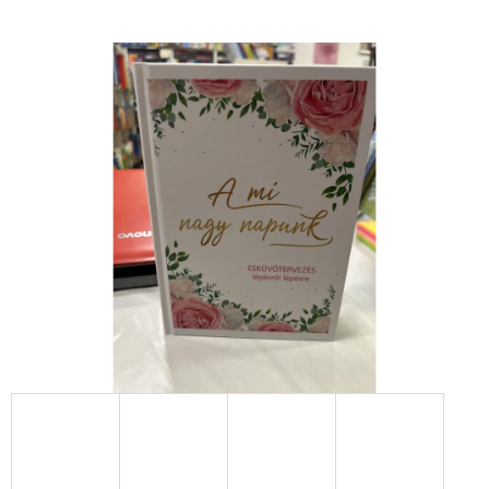
:
BOGYÓ
ÉS
BABÓCA
BÖNGÉSZŐ
€12,50