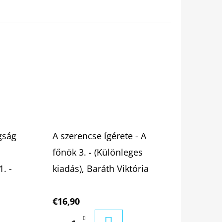
ogság
A szerencse ígérete - A
főnök 3. - (Különleges
1. -
kiadás), Baráth Viktória
€16,90