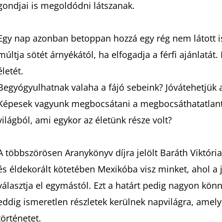
gondjai is megoldódni látszanak.
Egy nap azonban betoppan hozzá egy rég nem látott 
múltja sötét árnyékától, ha elfogadja a férfi ajánlatát.
életét.
Begyógyulhatnak valaha a fájó sebeink? Jóvátehetjük 
Képesek vagyunk megbocsátani a megbocsáthatatlant
világból, ami egykor az életünk része volt?
A többszörösen Aranykönyv díjra jelölt Baráth Viktór
és éldekorált kötetében Mexikóba visz minket, ahol a 
választja el egymástól. Ezt a határt pedig nagyon könn
eddig ismeretlen részletek kerülnek napvilágra, amely
történetet.