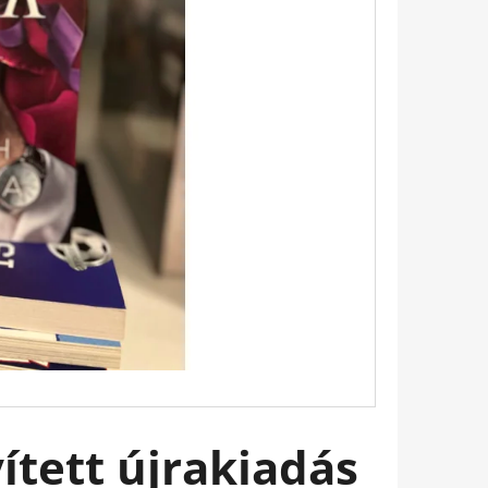
Következő
TINTAFOLTBAN ÁDÁM-
ített újrakiadás