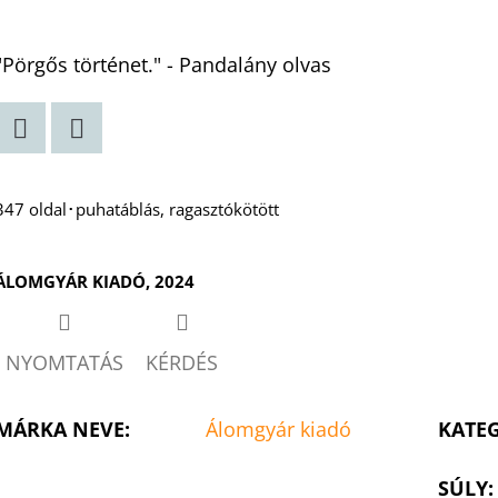
"Pörgős történet." - Pandalány olvas
Twitter
Facebook
347 oldal･puhatáblás, ragasztókötött
ÁLOMGYÁR KIADÓ, 2024
NYOMTATÁS
KÉRDÉS
MÁRKA NEVE
:
Álomgyár kiadó
KATE
SÚLY
: