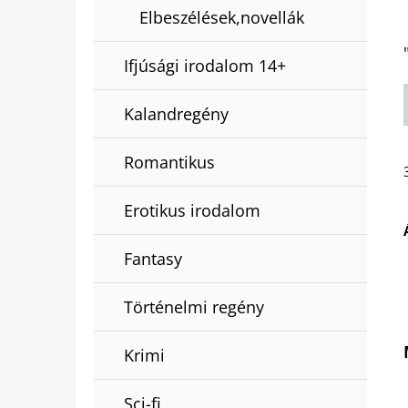
Elbeszélések,novellák
Ifjúsági irodalom 14+
Kalandregény
Romantikus
Erotikus irodalom
Fantasy
Történelmi regény
Krimi
Sci-fi