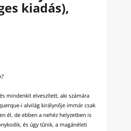
ges kiadás),
k?
s mindenkit elveszített, aki számára
uquerque-i alvilág királynője immár csak
en él, de ebben a nehéz helyzetben is
onykodik, és úgy tűnik, a magánéleti