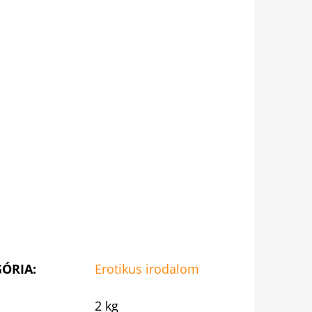
GÓRIA
:
Erotikus irodalom
2 kg