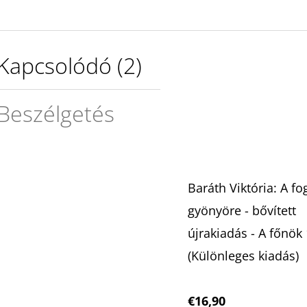
Kapcsolódó (2)
Beszélgetés
Baráth Viktória: A f
gyönyöre - bővített
újrakiadás - A főnök 
(Különleges kiadás)
€16,90