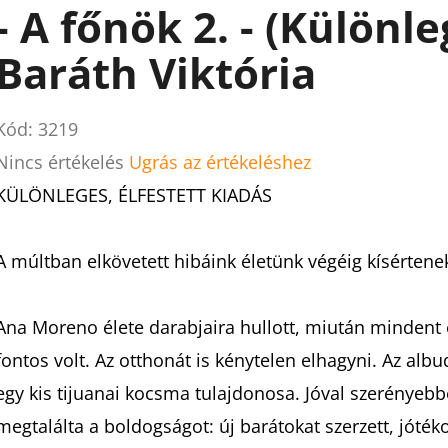
- A főnök 2. - (Különle
Baráth Viktória
Kód:
3219
A
Nincs értékelés
Ugrás az értékeléshez
termék
KÜLÖNLEGES, ÉLFESTETT KIADÁS
átlagos
értékelése
A múltban elkövetett hibáink életünk végéig kísértene
5-
ből
Ana Moreno élete darabjaira hullott, miután mindent é
0,0
fontos volt. Az otthonát is kénytelen elhagyni. Az alb
csillag.
egy kis tijuanai kocsma tulajdonosa. Jóval szerényebb
megtalálta a boldogságot: új barátokat szerzett, jóték