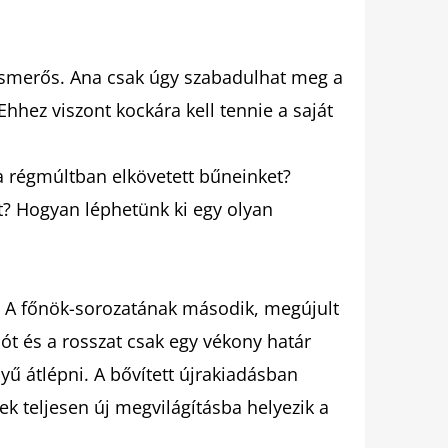
ismerős. Ana csak úgy szabadulhat meg a
 Ehhez viszont kockára kell tennie a saját
a régmúltban elkövetett bűneinket?
? Hogyan léphetünk ki egy olyan
ia A főnök-sorozatának második, megújult
jót és a rosszat csak egy vékony határ
yű átlépni. A bővített újrakiadásban
ek teljesen új megvilágításba helyezik a