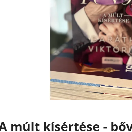
LEJTŐ A TENGER FELÉ
KÖNNYCSEPP A 
BOROS LILLA
€18,90
€13,50
Korábbi:
€17,90
A múlt kísértése - bőv