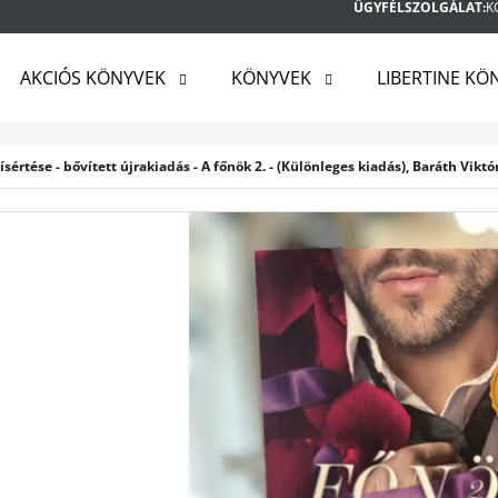
ÜGYFÉLSZOLGÁLAT:
K
AKCIÓS KÖNYVEK
KÖNYVEK
LIBERTINE KÖ
MIT KERES?
ísértése - bővített újrakiadás - A főnök 2. - (Különleges kiadás), Baráth Viktó
KERESÉS
AJÁNLJUK