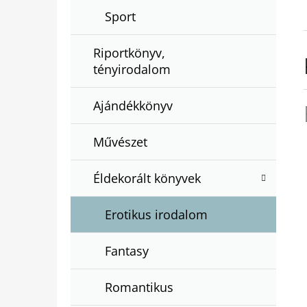
Sport
Riportkönyv,
tényirodalom
Ajándékkönyv
Művészet
Éldekorált könyvek
Erotikus irodalom
Fantasy
Romantikus