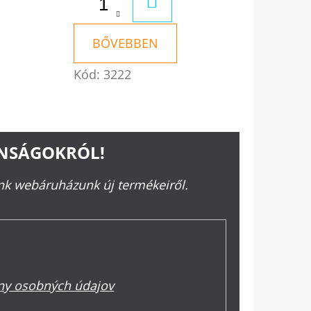
KOSÁRBA
RBA
BŐVEBBEN
Kód:
3222
ONSÁGOKRÓL!
ünk webáruházunk új termékeiről.
y osobných údajov