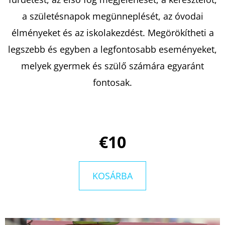
a születésnapok megünneplését, az óvodai
KERESÉS
élményeket és az iskolakezdést. Megörökítheti a
legszebb és egyben a legfontosabb eseményeket,
melyek gyermek és szülő számára egyaránt
A
fontosak.
J
Á
N
L
€10
J
U
K
KOSÁRBA
ARISTOTLE
ÉS