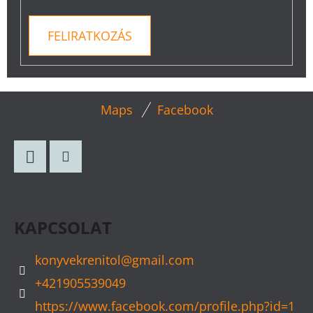
FELIRATKOZÁS
L
Maps
Facebook
Á
B
L
Facebook
Instagram
É
C
KAPCSOLAT
konyvekrenitol
@
gmail.com
+421905539049
https://www.facebook.com/profile.php?id=1