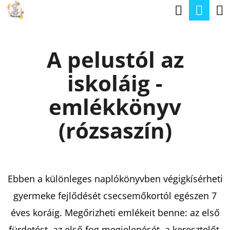
K
Keresé
Kos
Ugrás
O
a
Vissza
Vissza
S
fő
A pelustól az
Á
tartalomhoz
M
R
iskoláig -
I
T
emlékkönyv
K
(rózsaszín)
E
R
E
Ebben a különleges naplókönyvben végigkísérheti
S
gyermeke fejlődését csecsemőkortól egészen 7
?
éves koráig. Megőrizheti emlékeit benne: az első
fürdetést, az első fog megjelenését, a keresztelőt,