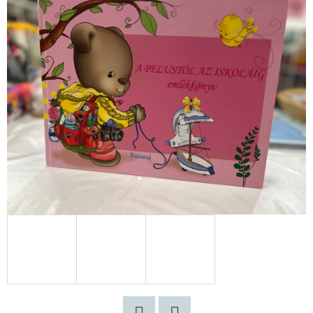
DANTE
AZ
ÉLET
SODRÁSÁBAN
-
ARISTOTLE
ÉS
DANTE
2.
BENJAMIN
ALIRE
SÁENZ
€8,50
Korábbi:
€12,90