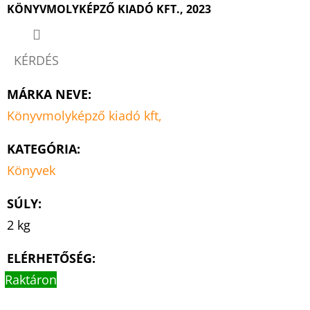
KÖNYVMOLYKÉPZŐ KIADÓ KFT., 2023
KÉRDÉS
MÁRKA NEVE
:
Könyvmolyképző kiadó kft,
KATEGÓRIA
:
Könyvek
SÚLY
:
2 kg
ELÉRHETŐSÉG:
Raktáron