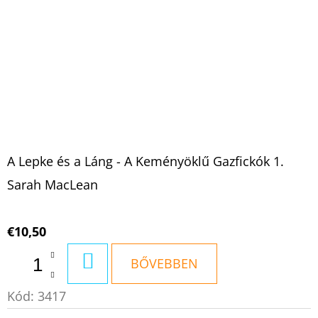
A Lepke és a Láng - A Keményöklű Gazfickók 1.
Sarah MacLean
€10,50
KOSÁRBA
BŐVEBBEN
Kód:
3417