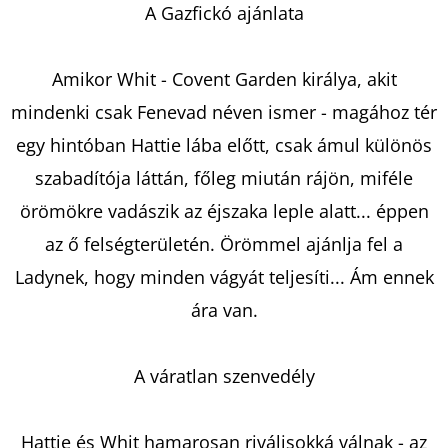
HÁZ
A Gazfickó ajánlata
ALIX
E.
HARROW
Amikor Whit - Covent Garden királya, akit
€10,50
Korábbi:
mindenki csak Fenevad néven ismer - magához tér
€17,90
egy hintóban Hattie lába előtt, csak ámul különös
szabadítója láttán, főleg miután rájön, miféle
örömökre vadászik az éjszaka leple alatt... éppen
az ő felségterületén. Örömmel ajánlja fel a
Ladynek, hogy minden vágyát teljesíti... Ám ennek
ára van.
A váratlan szenvedély
Hattie és Whit hamarosan riválisokká válnak - az