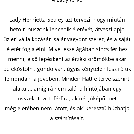
KERESÉS
Lady Henrietta Sedley azt tervezi, hogy miután
betölti huszonkilencedik életévét, átveszi apja
üzleti vállalkozását, saját vagyont szerez, és a saját
A
életét fogja élni. Mivel esze ágában sincs férjhez
J
menni, első lépésként az érzéki örömökbe akar
Á
belekóstolni, gondolván, úgyis kénytelen lesz róluk
N
lemondani a jövőben. Minden Hattie terve szerint
L
J
alakul... amíg rá nem talál a hintójában egy
U
összekötözött férfira, akinél jóképűbbet
K
még életében nem látott, és aki keresztülhúzhatja
a számításait.
A
STARLING-