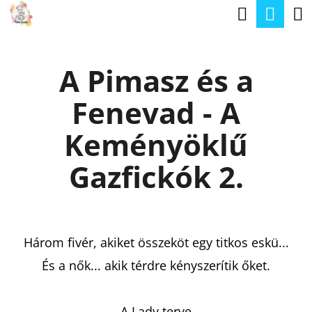
K
Keresé
Kos
Ugrás
O
a
Vissza
Vissza
S
fő
A Pimasz és a
Á
tartalomhoz
M
R
Fenevad - A
I
T
Keményöklű
K
Gazfickók 2.
E
R
E
Három fivér, akiket összeköt egy titkos eskü...
S
És a nők... akik térdre kényszerítik őket.
?
A Lady terve