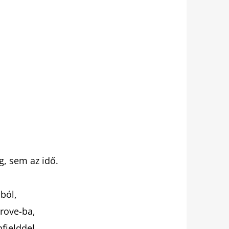
, sem az idő.
ból,
rove-ba,
fielddel.