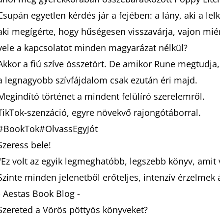
Csupán egyetlen kérdés jár a fejében: a lány, aki a lelki
aki megígérte, hogy hűségesen visszavárja, vajon mié
vele a kapcsolatot minden magyarázat nélkül?
Akkor a fiú szíve összetört. De amikor Rune megtudja,
a legnagyobb szívfájdalom csak ezután éri majd.
Megindító történet a mindent felülíró szerelemről.
TikTok-szenzáció, egyre növekvő rajongótáborral.
#BookTok#OlvassEgyJót
Szeress bele!
"Ez volt az egyik legmeghatóbb, legszebb könyv, amit
Szinte minden jelenetből erőteljes, intenzív érzelmek 
- Aestas Book Blog -
Szereted a Vörös pöttyös könyveket?