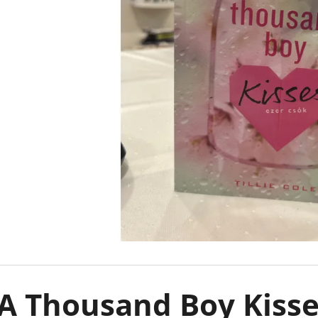
CAUGHT UP - RÁKATTANVA -
FALLEN STARS -
(KÜLÖNLEGES KIADÁS) NAVESSA ALLEN
(KÜLÖNLEGES KI
€18,90
€18,90
A Thousand Boy Kisses