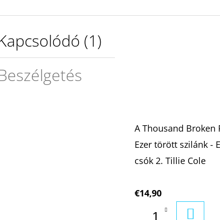
Kapcsolódó (1)
Beszélgetés
A Thousand Broken P
Ezer törött szilánk - 
csók 2. Tillie Cole
€14,90
KOSÁ