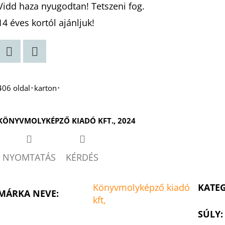
Vidd haza nyugodtan! Tetszeni fog.
14 éves kortól ajánljuk!
Twitter
Facebook
406 oldal･karton･
KÖNYVMOLYKÉPZŐ KIADÓ KFT., 2024
NYOMTATÁS
KÉRDÉS
Könyvmolyképző kiadó
KATE
MÁRKA NEVE
:
kft,
SÚLY
: