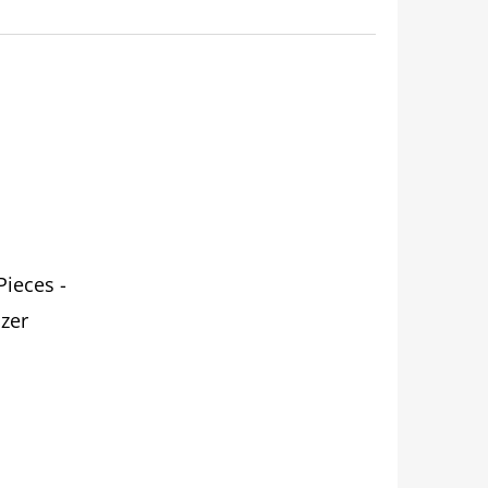
ieces -
Ezer
RBA