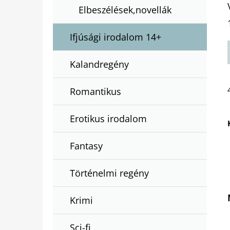
Elbeszélések,novellák
Ifjúsági irodalom 14+
Kalandregény
Romantikus
Erotikus irodalom
Fantasy
Történelmi regény
Krimi
Sci-fi