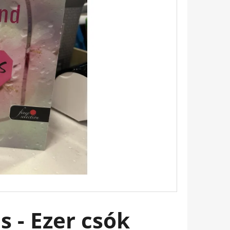
 BUKOTT CSILLAGOK -
ADÁS) IMANI ERRIU
 - Ezer csók