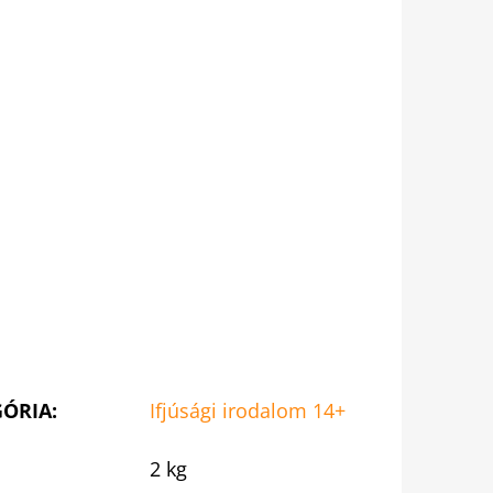
GÓRIA
:
Ifjúsági irodalom 14+
2 kg