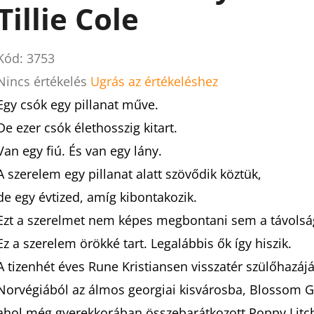
Tillie Cole
Kód:
3753
A
Nincs értékelés
Ugrás az értékeléshez
termék
Egy csók egy pillanat műve.
átlagos
De ezer csók élethosszig kitart.
értékelése
Van egy fiú. És van egy lány.
5-
A szerelem egy pillanat alatt szövődik köztük,
ből
de egy évtized, amíg kibontakozik.
0,0
Ezt a szerelmet nem képes megbontani sem a távolság
csillag.
Ez a szerelem örökké tart. Legalábbis ők így hiszik.
A tizenhét éves Rune Kristiansen visszatér szülőhazájá
Norvégiából az álmos georgiai kisvárosba, Blossom G
ahol még gyerekkorában összebarátkozott Poppy Litch