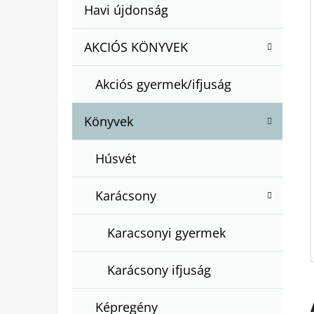
A
Kategóriák
Havi újdonság
A
N
átugrása
T
E
AKCIÓS KÖNYVEK
BARTOS ERIKA : BOGYÓ ÉS BABÓCA
E
BÖNGÉSZŐ
L
G
€12,50
Akciós gyermek/ifjuság
Ó
R
Könyvek
I
Á
Húsvét
K
Karácsony
Karacsonyi gyermek
Karácsony ifjuság
Képregény