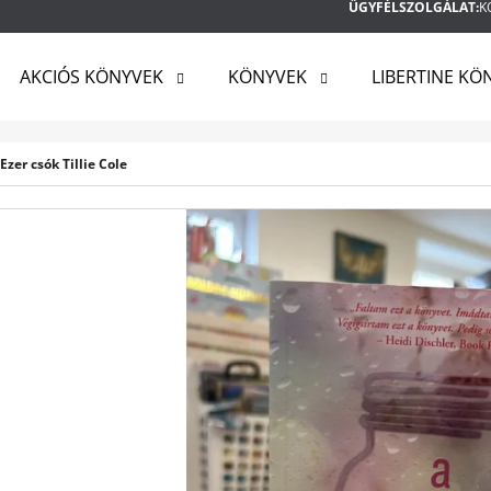
ÜGYFÉLSZOLGÁLAT:
K
AKCIÓS KÖNYVEK
KÖNYVEK
LIBERTINE KÖ
MIT KERES?
zer csók Tillie Cole
KERESÉS
AJÁNLJUK