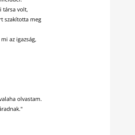
 társa volt,
rt szakította meg
 mi az igazság,
 valaha olvastam.
áradnak."