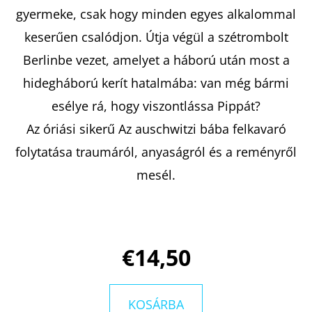
HÁZ
gyermeke, csak hogy minden egyes alkalommal
ALIX
E.
keserűen csalódjon. Útja végül a szétrombolt
HARROW
Berlinbe vezet, amelyet a háború után most a
€10,50
Korábbi:
hidegháború kerít hatalmába: van még bármi
€17,90
esélye rá, hogy viszontlássa Pippát?
Az óriási sikerű Az auschwitzi bába felkavaró
folytatása traumáról, anyaságról és a reményről
mesél.
€14,50
KOSÁRBA