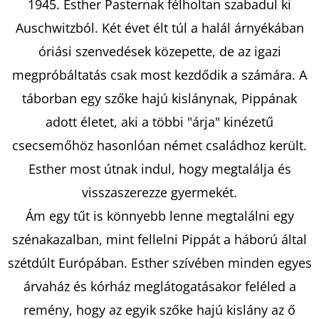
1945. Esther Pasternak félholtan szabadul ki
Auschwitzból. Két évet élt túl a halál árnyékában
KERESÉS
óriási szenvedések közepette, de az igazi
megpróbáltatás csak most kezdődik a számára. A
táborban egy szőke hajú kislánynak, Pippának
A
adott életet, aki a többi "árja" kinézetű
J
csecsemőhöz hasonlóan német családhoz került.
Á
Esther most útnak indul, hogy megtalálja és
N
L
visszaszerezze gyermekét.
J
Ám egy tűt is könnyebb lenne megtalálni egy
U
szénakazalban, mint fellelni Pippát a háború által
K
szétdúlt Európában. Esther szívében minden egyes
árvaház és kórház meglátogatásakor feléled a
A
remény, hogy az egyik szőke hajú kislány az ő
STARLING-