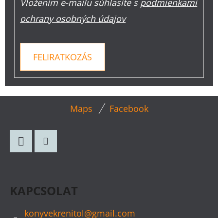
Vložením e-mailu súhlasíte s
podmienkami
ochrany osobných údajov
FELIRATKOZÁS
L
Maps
Facebook
Á
B
L
Facebook
Instagram
É
C
KAPCSOLAT
konyvekrenitol
@
gmail.com