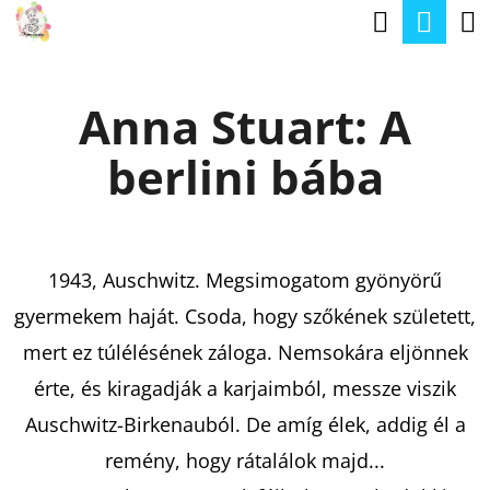
K
Keresé
Kos
Ugrás
O
a
Vissza
Vissza
S
fő
Anna Stuart: A
Á
tartalomhoz
M
R
berlini bába
I
T
K
E
1943, Auschwitz. Megsimogatom gyönyörű
R
gyermekem haját. Csoda, hogy szőkének született,
E
mert ez túlélésének záloga. Nemsokára eljönnek
S
érte, és kiragadják a karjaimból, messze viszik
?
Auschwitz-Birkenauból. De amíg élek, addig él a
remény, hogy rátalálok majd...