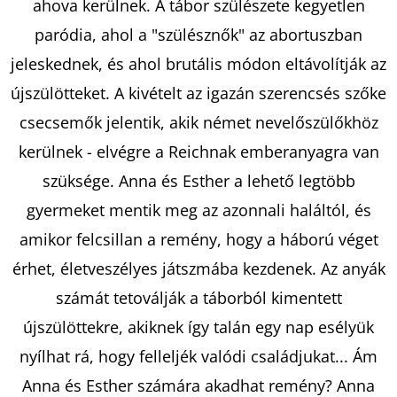
ahova kerülnek. A tábor szülészete kegyetlen
paródia, ahol a "szülésznők" az abortuszban
KERESÉS
jeleskednek, és ahol brutális módon eltávolítják az
újszülötteket. A kivételt az igazán szerencsés szőke
csecsemők jelentik, akik német nevelőszülőkhöz
A
kerülnek - elvégre a Reichnak emberanyagra van
J
szüksége. Anna és Esther a lehető legtöbb
Á
gyermeket mentik meg az azonnali haláltól, és
N
L
amikor felcsillan a remény, hogy a háború véget
J
érhet, életveszélyes játszmába kezdenek. Az anyák
U
számát tetoválják a táborból kimentett
K
újszülöttekre, akiknek így talán egy nap esélyük
nyílhat rá, hogy felleljék valódi családjukat... Ám
EMILY
Anna és Esther számára akadhat remény? Anna
IN