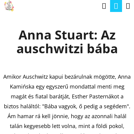
K
Keresé
Kos
Ugrás
O
a
Vissza
Vissza
S
fő
Anna Stuart: Az
Á
tartalomhoz
M
R
auschwitzi bába
I
T
K
E
Amikor Auschwitz kapui bezárulnak mögötte, Anna
R
Kamińska egy egyszerű mondattal menti meg
E
magát és fiatal barátját, Esther Pasternákot a
S
biztos haláltól: "Bába vagyok, ő pedig a segédem".
?
Ám hamar rá kell jönnie, hogy az azonnali halál
talán kegyesebb lett volna, mint a földi pokol,