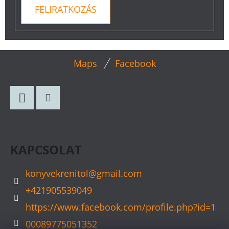
FELIRATKOZÁS
L
Maps
Facebook
Á
B
L
Facebook
Instagram
É
C
KAPCSOLAT
konyvekrenitol
@
gmail.com
+421905539049
https://www.facebook.com/profile.php?id=1
00089775051352