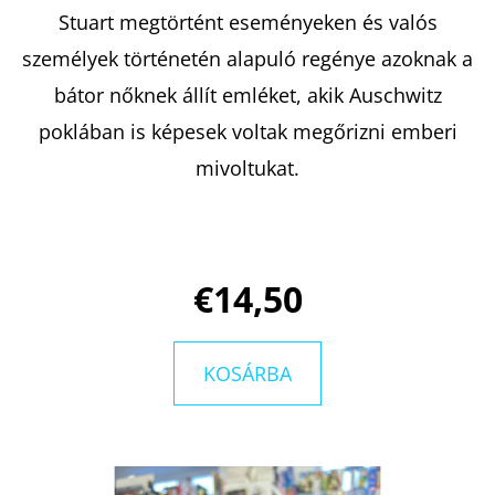
PARIS
Stuart megtörtént eseményeken és valós
-
EMILY
személyek történetén alapuló regénye azoknak a
PÁRIZSBAN
2.
bátor nőknek állít emléket, akik Auschwitz
-
KEMÉNYTÁBLÁS
poklában is képesek voltak megőrizni emberi
CATHERINE
KALENGULA
mivoltukat.
€8,50
Korábbi:
€12,50
€14,50
KOSÁRBA