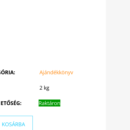
GÓRIA
:
Ajándékkönyv
2 kg
ETŐSÉG:
Raktáron
KOSÁRBA