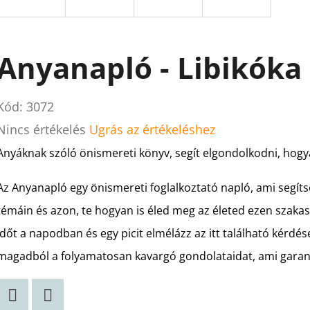
Anyanapló - Libikóka
Kód:
3072
A
Nincs értékelés
Ugrás az értékeléshez
termék
Anyáknak szóló önismereti könyv, segít elgondolkodni, hogy
átlagos
Az Anyanapló egy önismereti foglalkoztató napló, ami segít
értékelése
témáin és azon, te hogyan is éled meg az életed ezen szakasz
5-
időt a napodban és egy picit elmélázz az itt található kérdés
ből
magadból a folyamatosan kavargó gondolataidat, ami garantá
0,0
csillag.