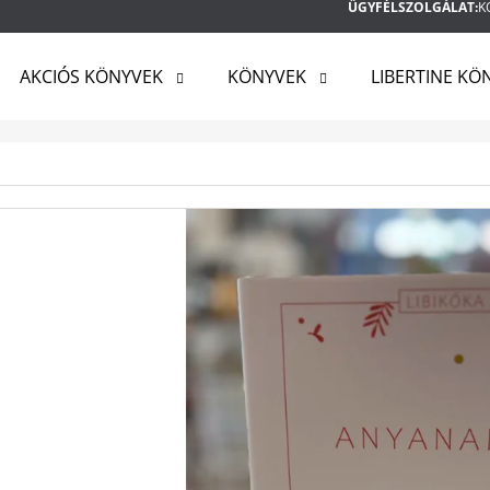
ÜGYFÉLSZOLGÁLAT:
K
AKCIÓS KÖNYVEK
KÖNYVEK
LIBERTINE KÖ
MIT KERES?
KERESÉS
AJÁNLJUK