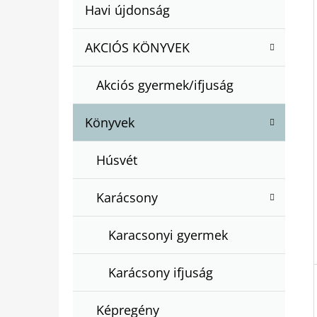
A
Kategóriák
Havi újdonság
A
N
átugrása
T
E
AKCIÓS KÖNYVEK
BARTOS ERIKA : BOGYÓ ÉS BABÓCA
E
BÖNGÉSZŐ
L
G
€12,50
Akciós gyermek/ifjuság
Ó
R
Könyvek
I
Á
Húsvét
K
Karácsony
Karacsonyi gyermek
Karácsony ifjuság
Képregény