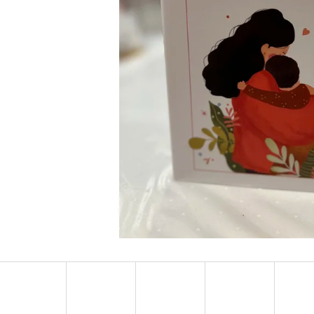
CAUGHT UP - RÁKATTANVA -
FALLEN STARS -
(KÜLÖNLEGES KIADÁS) NAVESSA ALLEN
(KÜLÖNLEGES KI
€18,90
€18,90