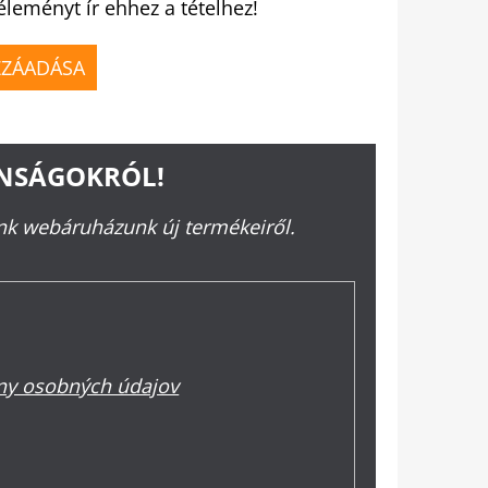
éleményt ír ehhez a tételhez!
ZZÁADÁSA
ONSÁGOKRÓL!
ünk webáruházunk új termékeiről.
y osobných údajov