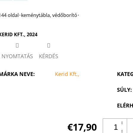
Twitter
Facebook
144 oldal･keménytábla, védőborító･
KERID KFT., 2024
NYOMTATÁS
KÉRDÉS
MÁRKA NEVE
:
Kerid Kft.,
KATE
SÚLY
:
ELÉRH
€17,90