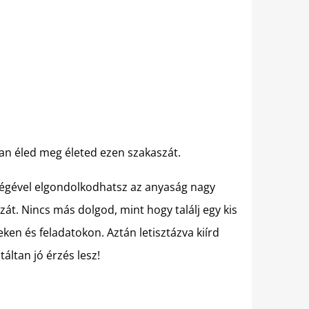
an éled meg életed ezen szakaszát.
ségével elgondolkodhatsz az anyaság nagy
át. Nincs más dolgod, mint hogy találj egy kis
eken és feladatokon. Aztán letisztázva kiírd
ltan jó érzés lesz!