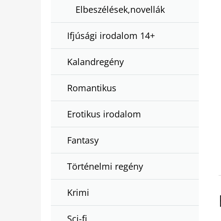
Elbeszélések,novellák
Ifjúsági irodalom 14+
Kalandregény
Romantikus
Erotikus irodalom
Fantasy
Történelmi regény
Krimi
Sci-fi