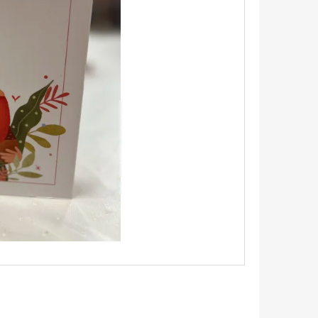
 BUKOTT CSILLAGOK -
ADÁS) IMANI ERRIU