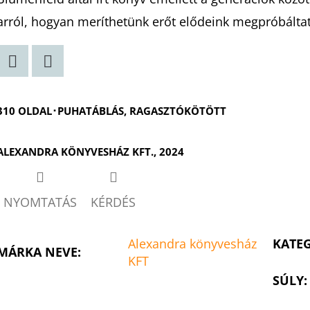
arról, hogyan meríthetünk erőt elődeink megpróbáltat
Twitter
Facebook
310 OLDAL･PUHATÁBLÁS, RAGASZTÓKÖTÖTT
ALEXANDRA KÖNYVESHÁZ KFT., 2024
NYOMTATÁS
KÉRDÉS
Alexandra könyvesház
KATE
MÁRKA NEVE
:
KFT
SÚLY
: