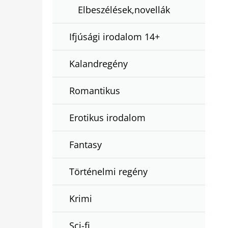
Elbeszélések,novellák
Ifjúsági irodalom 14+
Kalandregény
Romantikus
Erotikus irodalom
Fantasy
Történelmi regény
Krimi
Sci-fi