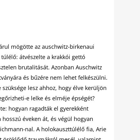
rul mögötte az auschwitz-birkenaui
túlélő: átvészelte a krakkói gettó
sztelen brutalitását. Azonban Auschwitz
ványára és bűzére nem lehet felkészülni.
 szüksége lesz ahhoz, hogy élve kerüljön
egőrizheti-e lelke és elméje épségét?
ete: hogyan ragadták el gyerekként
n hosszú éveken át, és végül hogyan
chmann-nal. A holokauszttúlélő fia, Arie
tt öröklődő traumákról mesél, valamint