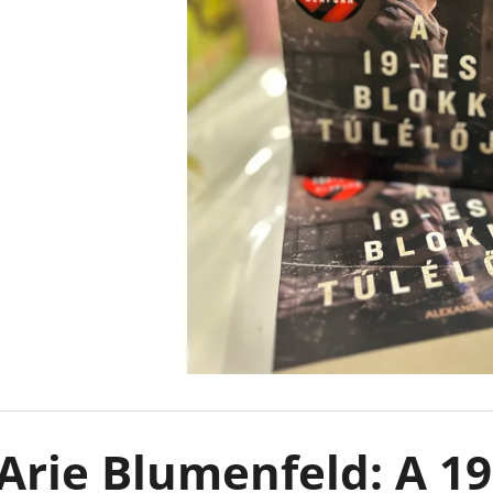
LEJTŐ A TENGER FELÉ
KÖNNYCSEPP A 
BOROS LILLA
€18,90
€13,50
Korábbi:
€17,90
Arie Blumenfeld: A 19