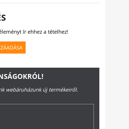
ÉS
éleményt ír ehhez a tételhez!
ZZÁADÁSA
ONSÁGOKRÓL!
ünk webáruházunk új termékeiről.