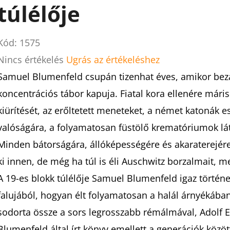
túlélője
Kód:
1575
A
Nincs értékelés
Ugrás az értékeléshez
termék
Samuel Blumenfeld csupán tizenhat éves, amikor bezá
átlagos
koncentrációs tábor kapuja. Fiatal kora ellenére máris 
értékelése
kiürítését, az erőltetett meneteket, a német katonák e
5-
valóságára, a folyamatosan füstölő krematóriumok lát
ből
Minden bátorságára, állóképességére és akaraterejére
0,0
ki innen, de még ha túl is éli Auschwitz borzalmait, m
csillag.
A 19-es blokk túlélője Samuel Blumenfeld igaz történ
falujából, hogyan élt folyamatosan a halál árnyékába
sodorta össze a sors legrosszabb rémálmával, Adolf Ei
Blumenfeld által írt könyv emellett a generációk közö