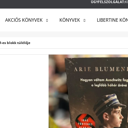
ÜGYFÉLSZOLGÁLAT:
K
AKCIÓS KÖNYVEK
KÖNYVEK
LIBERTINE KÖ
MIT KERES?
-es blokk túlélője
KERESÉS
AJÁNLJUK