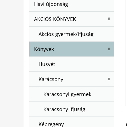
A
Kategóriák
Havi újdonság
A
N
átugrása
T
E
AKCIÓS KÖNYVEK
BARTOS ERIKA : BOGYÓ ÉS BABÓCA
E
BÖNGÉSZŐ
L
G
€12,50
Akciós gyermek/ifjuság
Ó
R
Könyvek
I
Á
Húsvét
K
Karácsony
Karacsonyi gyermek
Karácsony ifjuság
Képregény