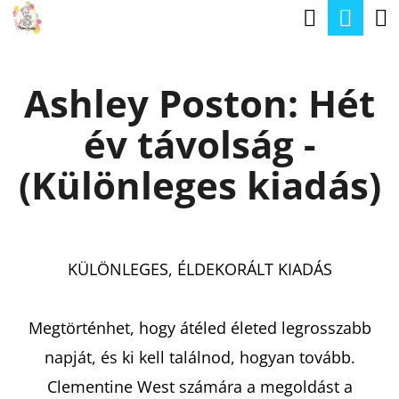
K
Keresé
Kos
Ugrás
O
a
Vissza
Vissza
S
fő
Ashley Poston: Hét
Á
tartalomhoz
M
R
év távolság -
I
T
(Különleges kiadás)
K
E
R
KÜLÖNLEGES, ÉLDEKORÁLT KIADÁS
E
S
Megtörténhet, hogy átéled életed legrosszabb
?
napját, és ki kell találnod, hogyan tovább.
Clementine West számára a megoldást a