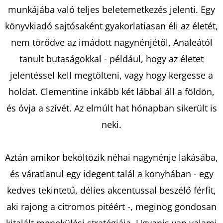
munkájába való teljes beletemetkezés jelenti. Egy
könyvkiadó sajtósaként gyakorlatiasan éli az életét,
KERESÉS
nem törődve az imádott nagynénjétől, Analeától
tanult butaságokkal - például, hogy az életet
jelentéssel kell megtölteni, vagy hogy kergesse a
A
holdat. Clementine inkább két lábbal áll a földön,
J
Á
és óvja a szívét. Az elmúlt hat hónapban sikerült is
N
neki.
L
J
U
Aztán amikor beköltözik néhai nagynénje lakásába,
K
és váratlanul egy idegent talál a konyhában - egy
kedves tekintetű, délies akcentussal beszélő férfit,
aki rajong a citromos pitéért -, meginog gondosan
LEJTŐ
A
kitalált menekülési stratégiája. Ugyanis van valami