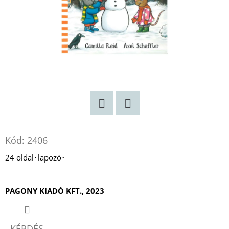
PARIS
-
EMILY
PÁRIZSBAN
2.
-
KEMÉNYTÁBLÁS
CATHERINE
KALENGULA
€8,50
Korábbi:
€12,50
Twitter
Facebook
Kód:
2406
24 oldal･lapozó･
PAGONY KIADÓ KFT., 2023
KÉRDÉS