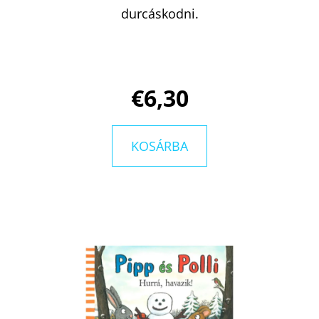
durcáskodni.
KERESÉS
€6,30
A
J
KOSÁRBA
Á
N
L
J
U
K
EMILY
IN