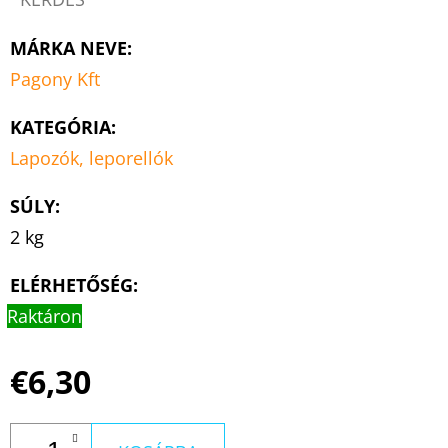
MÁRKA NEVE
:
Pagony Kft
KATEGÓRIA
:
Lapozók, leporellók
SÚLY
:
2 kg
ELÉRHETŐSÉG:
Raktáron
€6,30