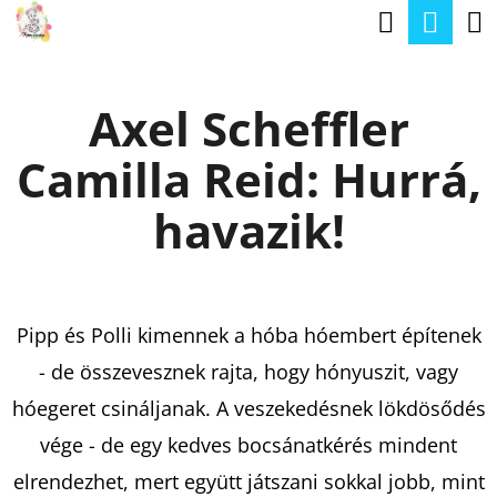
K
Keresé
Kos
Ugrás
O
a
Vissza
Vissza
S
fő
Axel Scheffler
Á
tartalomhoz
M
R
Camilla Reid: Hurrá,
I
T
havazik!
K
E
R
Pipp és Polli kimennek a hóba hóembert építenek
E
- de összevesznek rajta, hogy hónyuszit, vagy
S
hóegeret csináljanak. A veszekedésnek lökdösődés
?
vége - de egy kedves bocsánatkérés mindent
elrendezhet, mert együtt játszani sokkal jobb, mint