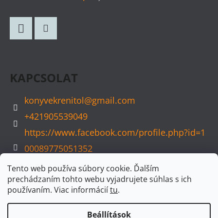
Á
B
L
Facebook
Instagram
É
C
KAPCSOLAT
konyvekrenitol
@
gmail.com
+421905539049
https://www.facebook.com/profile.php?id=1
00089775051352
konyvvarazs
Tento web používa súbory cookie. Ďalším
prechádzaním tohto webu vyjadrujete súhlas s ich
používaním. Viac informácií
tu
.
Beállítások