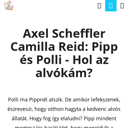
K
Keresé
Kos
Ugrás
O
a
Vissza
Vissza
S
fő
Axel Scheffler
Á
tartalomhoz
M
R
Camilla Reid: Pipp
I
T
és Polli - Hol az
K
alvókám?
E
R
E
Polli ma Pippnél alszik. De amikor lefekszenek,
S
észreveszi, hogy otthon hagyta a kedvenc alvós
?
állatát. Hogy fog így elaludni? Pipp mindent
megtesz kis barátjáért, hogy megoldják a