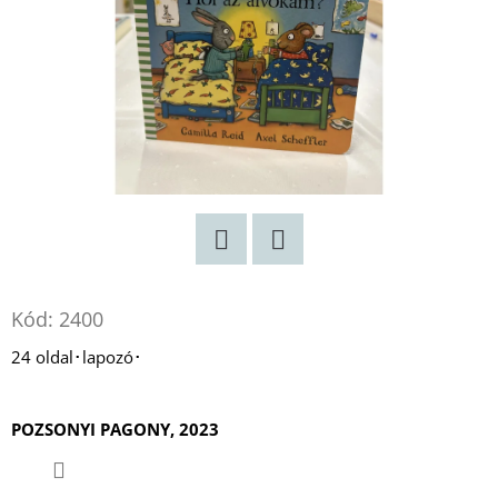
DANTE
AZ
ÉLET
SODRÁSÁBAN
-
ARISTOTLE
ÉS
DANTE
2.
BENJAMIN
ALIRE
SÁENZ
€8,50
Korábbi:
Twitter
Facebook
€12,90
Kód:
2400
24 oldal･lapozó･
POZSONYI PAGONY, 2023