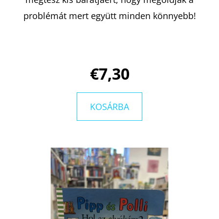
problémát mert együtt minden könnyebb!
KERESÉS
€7,30
A
J
Á
KOSÁRBA
N
L
J
U
K
ARISTOTLE
ÉS