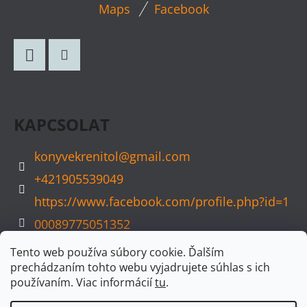
L
Maps
Facebook
Á
B
L
Facebook
Instagram
É
C
KAPCSOLAT
konyvekrenitol
@
gmail.com
+421905539049
https://www.facebook.com/profile.php?id=1
00089775051352
konyvvarazs
Tento web používa súbory cookie. Ďalším
prechádzaním tohto webu vyjadrujete súhlas s ich
používaním. Viac informácií
tu
.