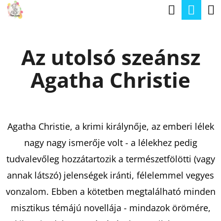
K
Keresé
Kos
Ugrás
O
a
Vissza
Vissza
S
fő
Az utolsó szeánsz
Á
tartalomhoz
M
R
Agatha Christie
I
T
K
E
Agatha Christie, a krimi királynője, az emberi lélek
R
nagy nagy ismerője volt - a lélekhez pedig
E
tudvalevőleg hozzátartozik a természetfölötti (vagy
S
annak látszó) jelenségek iránti, félelemmel vegyes
?
vonzalom. Ebben a kötetben megtalálható minden
misztikus témájú novellája - mindazok örömére,