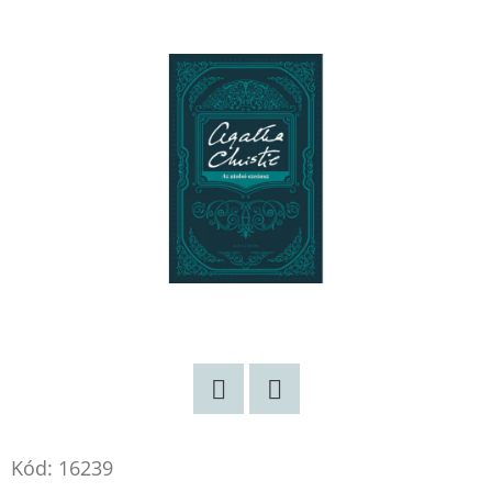
HÉT
BŐRE
HOLLY
RINGLAND
€10,90
Korábbi:
€16,90
Twitter
Facebook
Kód:
16239