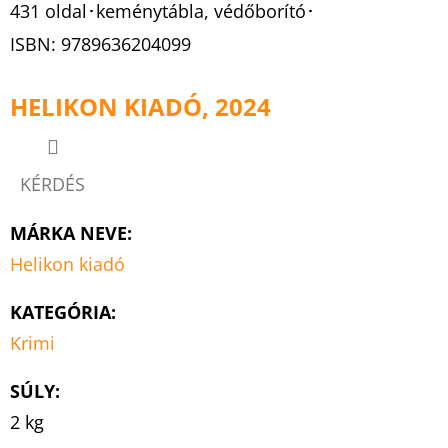
431 oldal･keménytábla, védőborító･
ISBN:
9789636204099
HELIKON KIADÓ, 2024
KÉRDÉS
MÁRKA NEVE
:
Helikon kiadó
KATEGÓRIA
:
Krimi
SÚLY
:
2 kg