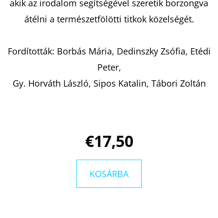
akik az irodalom segítségével szeretik borzongva
átélni a természetfölötti titkok közelségét.
KERESÉS
Fordították: Borbás Mária, Dedinszky Zsófia, Etédi
Peter,
A
Gy. Horváth László, Sipos Katalin, Tábori Zoltán
J
Á
N
L
€17,50
J
U
K
KOSÁRBA
ESTHER
WILDING