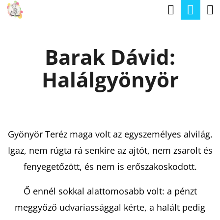
K
Keresé
Kos
Ugrás
O
a
Vissza
Vissza
S
fő
Barak Dávid:
Á
tartalomhoz
M
R
Halálgyönyör
I
T
K
E
Gyönyör Teréz maga volt az egyszemélyes alvilág.
R
Igaz, nem rúgta rá senkire az ajtót, nem zsarolt és
E
fenyegetőzött, és nem is erőszakoskodott.
S
?
Ő ennél sokkal alattomosabb volt: a pénzt
meggyőző udvariassággal kérte, a halált pedig