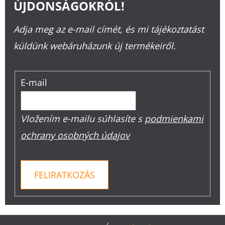
ÚJDONSÁGOKRÓL!
Adja meg az e-mail címét, és mi tájékoztatást
küldünk webáruházunk új termékeiről.
E-mail
Vložením e-mailu súhlasíte s
podmienkami
ochrany osobných údajov
FELIRATKOZÁS
L