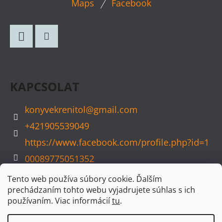
Maps
Facebook
Á
B
L
Facebook
Instagram
É
C
KAPCSOLAT
konyvekrenitol
@
gmail.com
+421905539049
https://www.facebook.com/profile.php?id=1
00089775051352
konyvvarazs
Tento web používa súbory cookie. Ďalším
prechádzaním tohto webu vyjadrujete súhlas s ich
používaním. Viac informácií
tu
.