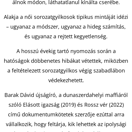
álnok módon, láthatatlanul kínálta cserébe.
Alakja a női sorozatgyilkosok tipikus mintáját idézi
KERESÉS
– ugyanaz a módszer, ugyanaz a hideg számítás,
és ugyanaz a rejtett kegyetlenség.
A
A hosszú évekig tartó nyomozás során a
J
hatóságok döbbenetes hibákat vétettek, miközben
Á
N
a feltételezett sorozatgyilkos végig szabadlábon
L
védekezhetett.
J
U
Barak Dávid újságíró, a dunaszerdahelyi maffiáról
K
szóló Elásott igazság (2019) és Rossz vér (2022)
című dokumentumkötetek szerzője ezúttal arra
ARISTOTLE
vállalkozik, hogy feltárja, kik lehettek az ipolysági
ÉS