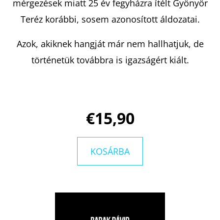
DANTE
mérgezések miatt 25 év fegyházra ítélt Gyönyör
A
VILÁGMINDENSÉG
Teréz korábbi, sosem azonosított áldozatai.
TITKAINAK
NYOMÁBAN
Azok, akiknek hangját már nem hallhatjuk, de
BENJAMIN
ALIRE
történetük továbbra is igazságért kiált.
SÁENZ
€11,50
€15,90
KOSÁRBA