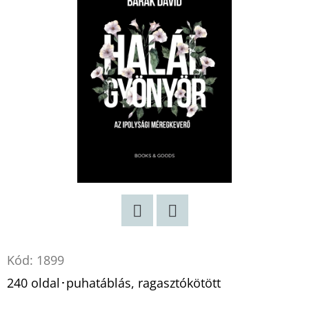
Twitter
Facebook
Kód:
1899
240 oldal･puhatáblás, ragasztókötött