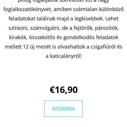
foglalkozatókönyvet, amiben számtalan különböző
KERESÉS
feladatokat találnak majd a legkisebbek. Lehet
színezni, számolgatni, de a fejtörők, párosítók,
kirakók, összekötős és gondolkodós feladatok
A
mellett 12 új mesét is olvashattok a csigafiúról és
J
a katicalányról!
Á
N
L
J
€16,90
U
K
KOSÁRBA
KÖNNYCSEPP
A