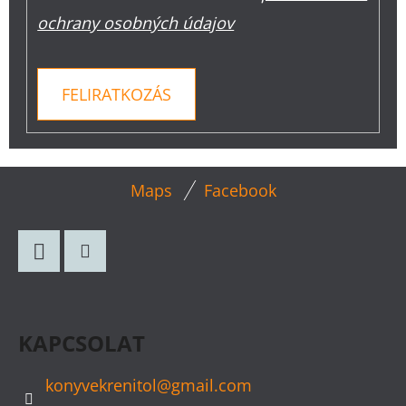
ochrany osobných údajov
FELIRATKOZÁS
L
Maps
Facebook
Á
B
L
Facebook
Instagram
É
C
KAPCSOLAT
konyvekrenitol
@
gmail.com