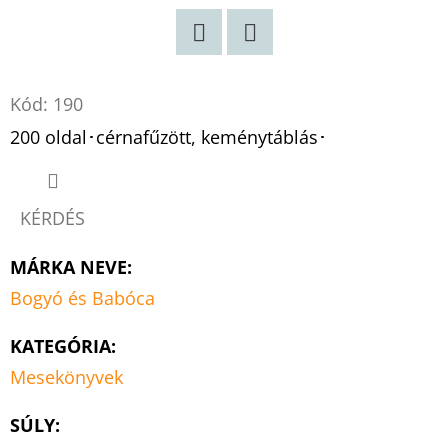
Twitter
Facebook
Kód:
190
200 oldal･cérnafűzött, keménytáblás･
KÉRDÉS
MÁRKA NEVE
:
Bogyó és Babóca
KATEGÓRIA
:
Mesekönyvek
SÚLY
: