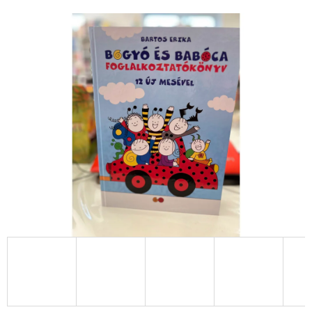
TINTAFOLTBAN
ÁDÁM-
BOROS
LILLA
€13,50
Korábbi:
€17,90