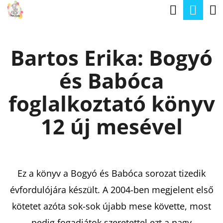
K
Keresé
Kos
Ugrás
O
a
Vissza
Vissza
S
fő
Bartos Erika: Bogyó
Á
tartalomhoz
M
R
és Babóca
I
T
foglalkoztató könyv
K
12 új mesével
E
R
E
Ez a könyv a Bogyó és Babóca sorozat tizedik
S
évfordulójára készült. A 2004-ben megjelent első
?
kötetet azóta sok-sok újabb mese követte, most
pedig fogadjátok szeretettel ezt a nagy