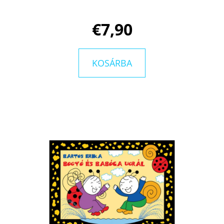
€7,90
KERESÉS
KOSÁRBA
A
J
Á
N
L
J
U
K
A
MEGMARADT