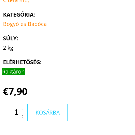
KATEGÓRIA
:
Bogyó és Babóca
SÚLY
:
2 kg
ELÉRHETŐSÉG:
Raktáron
€7,90
KOSÁRBA