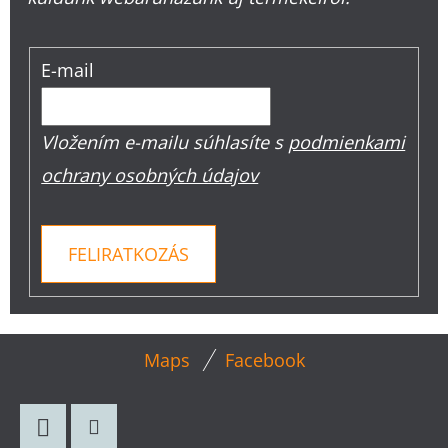
E-mail
Vložením e-mailu súhlasíte s
podmienkami
ochrany osobných údajov
FELIRATKOZÁS
L
Maps
Facebook
Á
B