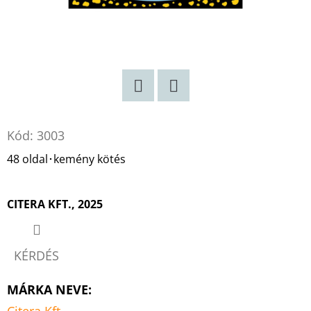
LAKÓK
LISA
JEWELL
€12,90
Korábbi:
€17,90
Twitter
Facebook
Kód:
3003
48 oldal･kemény kötés
CITERA KFT., 2025
KÉRDÉS
MÁRKA NEVE
:
Citera Kft.,