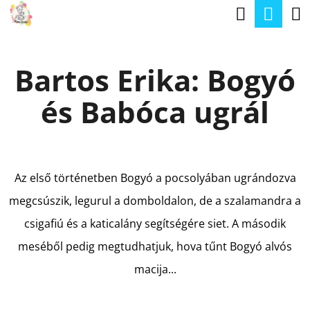
K
Keresé
Kos
Ugrás
O
a
Vissza
Vissza
S
fő
Bartos Erika: Bogyó
Á
tartalomhoz
M
R
és Babóca ugrál
I
T
K
E
Az első történetben Bogyó a pocsolyában ugrándozva
R
megcsúszik, legurul a domboldalon, de a szalamandra a
E
csigafiú és a katicalány segítségére siet. A második
S
meséből pedig megtudhatjuk, hova tűnt Bogyó alvós
?
macija...