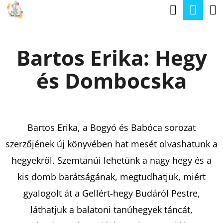
K
Keresé
Kos
Ugrás
O
a
Vissza
Vissza
S
fő
Bartos Erika: Hegy
Á
tartalomhoz
M
R
és Dombocska
I
T
K
E
Bartos Erika, a Bogyó és Babóca sorozat
R
szerzőjének új könyvében hat mesét olvashatunk a
E
hegyekről. Szemtanúi lehetünk a nagy hegy és a
S
kis domb barátságának, megtudhatjuk, miért
?
gyalogolt át a Gellért-hegy Budáról Pestre,
láthatjuk a balatoni tanúhegyek táncát,