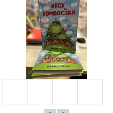
PARIS
-
EMILY
PÁRIZSBAN
2.
-
KARTONÁLT
CATHERINE
KALENGULA
€10,90