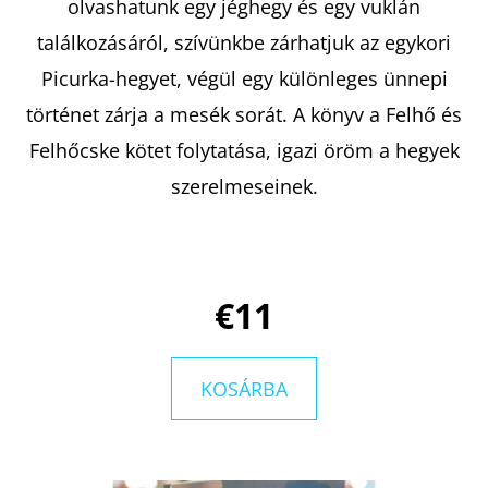
olvashatunk egy jéghegy és egy vuklán
találkozásáról, szívünkbe zárhatjuk az egykori
KERESÉS
Picurka-hegyet, végül egy különleges ünnepi
történet zárja a mesék sorát. A könyv a Felhő és
Felhőcske kötet folytatása, igazi öröm a hegyek
A
szerelmeseinek.
J
Á
N
L
€11
J
U
K
KOSÁRBA
EMILY
IN