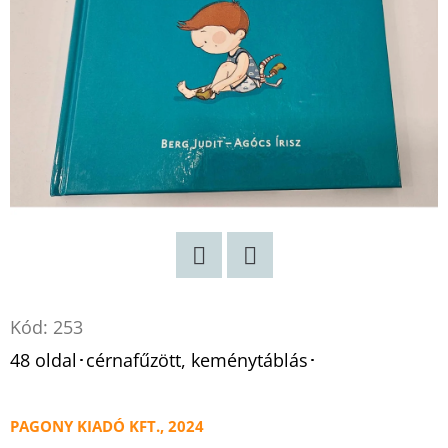
KING
-
ÁRNYAK
KÖZÖTT
MELISSA
LANDERS
€13,50
Korábbi:
€17,90
Twitter
Facebook
Kód:
253
48 oldal･cérnafűzött, keménytáblás･
PAGONY KIADÓ KFT., 2024