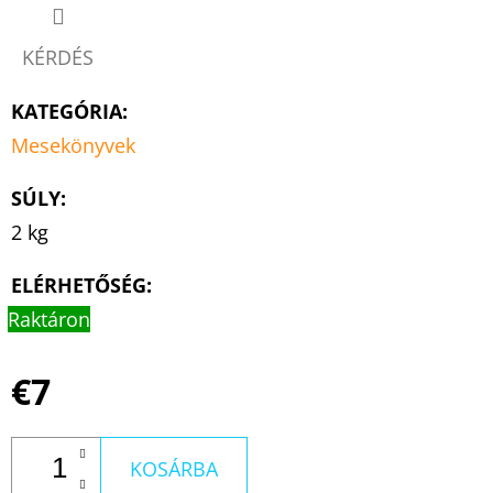
KÉRDÉS
KATEGÓRIA
:
Mesekönyvek
SÚLY
:
2 kg
ELÉRHETŐSÉG:
Raktáron
€7
KOSÁRBA