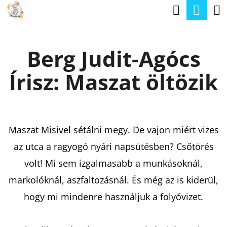
K
Keresé
Kos
Ugrás
O
a
Vissza
Vissza
S
fő
Berg Judit-Agócs
Á
tartalomhoz
M
R
Írisz: Maszat öltözik
I
T
K
E
Maszat Misivel sétálni megy. De vajon miért vizes
R
az utca a ragyogó nyári napsütésben? Csőtörés
E
volt! Mi sem izgalmasabb a munkásoknál,
S
markolóknál, aszfaltozásnál. És még az is kiderül,
?
hogy mi mindenre használjuk a folyóvizet.