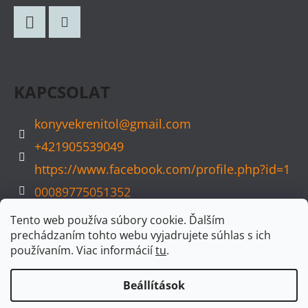
B
L
Facebook
Instagram
É
C
KAPCSOLAT
konyvekrenitol
@
gmail.com
+421905539049
https://www.facebook.com/profile.php?id=1
00089775051352
konyvvarazs
Tento web používa súbory cookie. Ďalším
prechádzaním tohto webu vyjadrujete súhlas s ich
používaním. Viac informácií
tu
.
Beállítások
Shoptet készítette