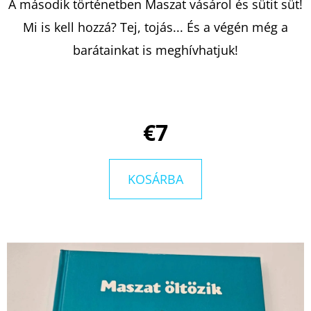
A második történetben Maszat vásárol és sütit süt!
Mi is kell hozzá? Tej, tojás... És a végén még a
KERESÉS
barátainkat is meghívhatjuk!
A
€7
J
Á
N
KOSÁRBA
L
J
U
K
THE
HALF