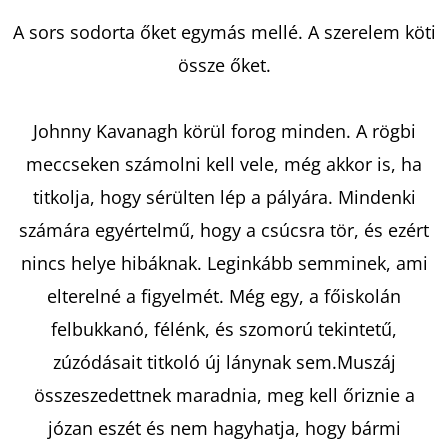
A sors sodorta őket egymás mellé. A szerelem köti
KERESÉS
össze őket.
Johnny Kavanagh körül forog minden. A rögbi
A
meccseken számolni kell vele, még akkor is, ha
J
titkolja, hogy sérülten lép a pályára. Mindenki
Á
számára egyértelmű, hogy a csúcsra tör, és ezért
N
nincs helye hibáknak. Leginkább semminek, ami
L
J
elterelné a figyelmét. Még egy, a főiskolán
U
felbukkanó, félénk, és szomorú tekintetű,
K
zúzódásait titkoló új lánynak sem.Muszáj
összeszedettnek maradnia, meg kell őriznie a
THE
józan eszét és nem hagyhatja, hogy bármi
HALF