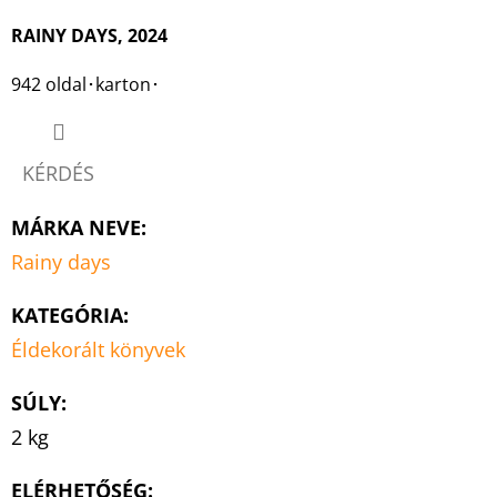
RAINY DAYS, 2024
942 oldal･karton･
KÉRDÉS
MÁRKA NEVE
:
Rainy days
KATEGÓRIA
:
Éldekorált könyvek
SÚLY
:
2 kg
ELÉRHETŐSÉG: