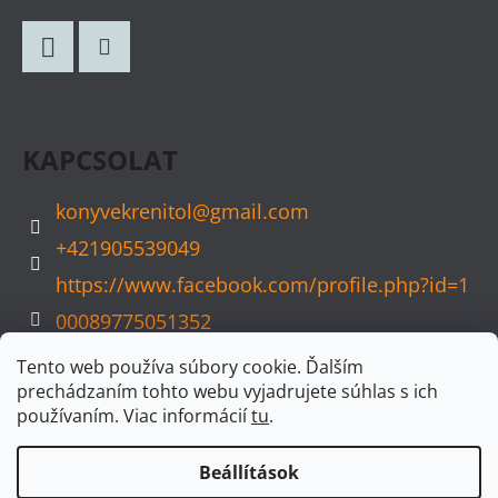
B
L
Facebook
Instagram
É
C
KAPCSOLAT
konyvekrenitol
@
gmail.com
+421905539049
https://www.facebook.com/profile.php?id=1
00089775051352
konyvvarazs
Tento web používa súbory cookie. Ďalším
prechádzaním tohto webu vyjadrujete súhlas s ich
používaním. Viac informácií
tu
.
Beállítások
Shoptet készítette