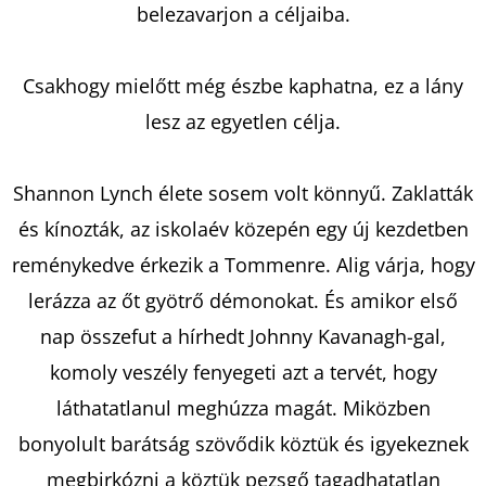
KING
belezavarjon a céljaiba.
-
ÁRNYAK
KÖZÖTT
MELISSA
Csakhogy mielőtt még észbe kaphatna, ez a lány
LANDERS
lesz az egyetlen célja.
€13,50
Korábbi:
€17,90
Shannon Lynch élete sosem volt könnyű. Zaklatták
és kínozták, az iskolaév közepén egy új kezdetben
reménykedve érkezik a Tommenre. Alig várja, hogy
lerázza az őt gyötrő démonokat. És amikor első
nap összefut a hírhedt Johnny Kavanagh-gal,
komoly veszély fenyegeti azt a tervét, hogy
láthatatlanul meghúzza magát. Miközben
bonyolult barátság szövődik köztük és igyekeznek
megbirkózni a köztük pezsgő tagadhatatlan