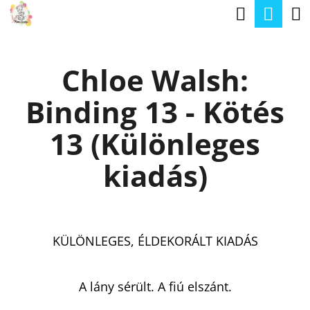
K
Keresé
Kos
Ugrás
O
a
Vissza
Vissza
S
fő
Chloe Walsh:
Á
tartalomhoz
M
R
Binding 13 - Kötés
I
T
13 (Különleges
K
kiadás)
E
R
E
KÜLÖNLEGES, ÉLDEKORÁLT KIADÁS
S
?
A lány sérült. A fiú elszánt.