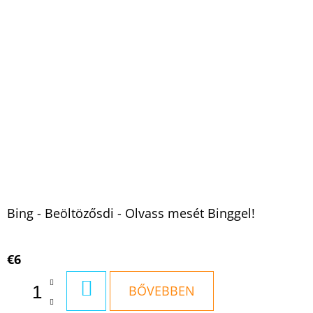
Bing - Beöltözősdi - Olvass mesét Binggel!
€6
KOSÁRBA
BŐVEBBEN