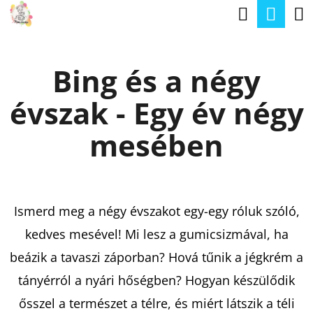
K
Keresé
Kos
Ugrás
O
a
Vissza
Vissza
S
fő
Bing és a négy
Á
tartalomhoz
M
R
évszak - Egy év négy
I
T
mesében
K
E
R
Ismerd meg a négy évszakot egy-egy róluk szóló,
E
kedves mesével! Mi lesz a gumicsizmával, ha
S
beázik a tavaszi záporban? Hová tűnik a jégkrém a
?
tányérról a nyári hőségben? Hogyan készülődik
ősszel a természet a télre, és miért látszik a téli