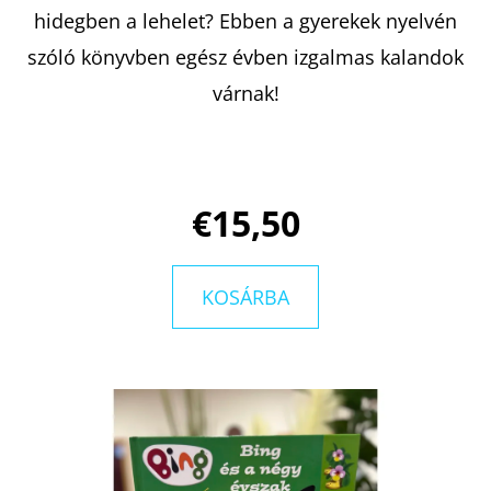
hidegben a lehelet? Ebben a gyerekek nyelvén
szóló könyvben egész évben izgalmas kalandok
KERESÉS
várnak!
A
J
€15,50
Á
N
L
KOSÁRBA
J
U
K
THE
HALF