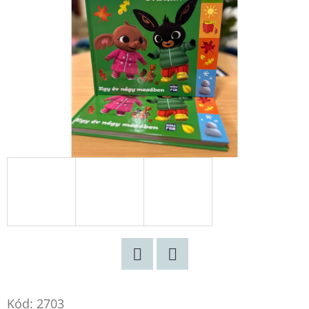
KING
-
ÁRNYAK
KÖZÖTT
MELISSA
LANDERS
€13,50
Korábbi:
€17,90
Twitter
Facebook
Kód:
2703