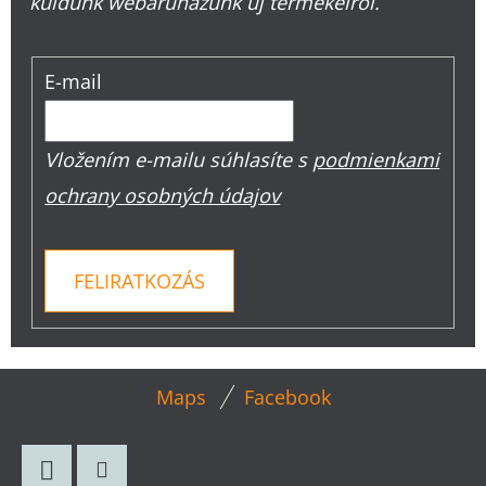
küldünk webáruházunk új termékeiről.
E-mail
Vložením e-mailu súhlasíte s
podmienkami
ochrany osobných údajov
FELIRATKOZÁS
L
Maps
Facebook
Á
B