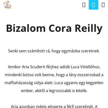
K
Keresé
Kos
Ugrás
O
a
Vissza
Vissza
S
fő
Bizalom Cora Reilly
Á
tartalomhoz
M
R
I
T
Senki sem számított rá, hogy egymásba szeretnek.
K
E
Amikor Aria Scuderit férjhez adták Luca Vitiellóhoz,
R
mindenki biztos volt benne, hogy a lány összeroskad a
E
maffiaházasság súlya alatt. Luca ugyanis egy kegyetlen
S
ember, akitől a legrosszabb is kitelik.
?
Aria azonban mégis elnyerte a férfi szerelmét. A