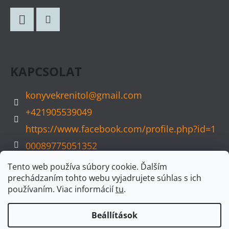
B
L
Facebook
Instagram
É
C
KAPCSOLAT
konyvekrenitol
@
gmail.com
+421905539049
https://www.facebook.com/profile.php?id=1
00089775051352
konyvvarazs
Tento web používa súbory cookie. Ďalším
prechádzaním tohto webu vyjadrujete súhlas s ich
používaním. Viac informácií
tu
.
Beállítások
Shoptet készítette