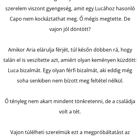
szerelem viszont gyengeség, amit egy Lucához hasonló
KERESÉS
Capo nem kockáztathat meg. Ő mégis megtette. De
vajon jól döntött?
A
Amikor Aria elárulja férjét, túl későn döbben rá, hogy
J
talán el is veszítette azt, amiért olyan keményen küzdött:
Á
Luca bizalmát. Egy olyan férfi bizalmát, aki eddig még
N
soha senkiben nem bízott meg feltétel nélkül.
L
J
U
Ő tényleg nem akart mindent tönkretenni, de a családja
K
volt a tét.
A
Vajon túlélheti szerelmük ezt a megpróbáltatást az
RÓZSÁK