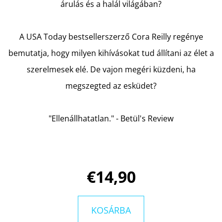
KIRÁLYNŐJE
árulás és a halál világában?
-
A
DÉMONKIRÁLY
ÁTKA
A USA Today bestsellerszerző Cora Reilly regénye
4.
bemutatja, hogy milyen kihívásokat tud állítani az élet a
€7,50
Korábbi:
szerelmesek elé. De vajon megéri küzdeni, ha
€15,90
megszegted az esküdet?
"Ellenállhatatlan." - Betül's Review
€14,90
KOSÁRBA