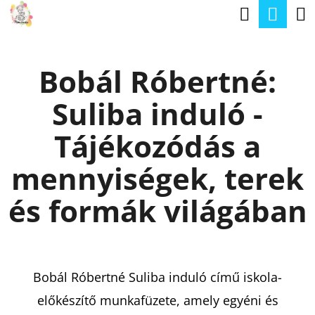
K
Keresé
Kos
Ugrás
O
a
Vissza
Vissza
S
fő
Bobál Róbertné:
Á
tartalomhoz
M
R
Suliba induló -
I
T
Tájékozódás a
K
mennyiségek, terek
E
R
és formák világában
E
S
?
Bobál Róbertné Suliba induló című iskola-
előkészítő munkafüzete, amely egyéni és