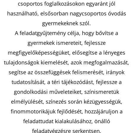
csoportos foglalkozásokon egyaránt jól
használható, elsősorban nagycsoportos óvodás
KERESÉS
gyermekeknek szól.
A feladatgyűjtemény célja, hogy bővítse a
gyermekek ismereteit, fejlessze
A
megfigyelőképességüket, elősegítse a lényeges
J
tulajdonságok kiemelését, azok megfogalmazását,
Á
N
segítse az összefüggések felismerését, irányok
L
tudatosítását, a téri tájékozódást, fejlessze a
J
gondolkodási műveleteiket, színismeretük
U
K
elmélyülését, színezés során kézügyességük,
finommotorikájuk fejlődését, hozzájáruljon a
feladattudat kialakulásához, önálló
LOPOTT
ÓRÁK
feladatvégzésre serkentsen.