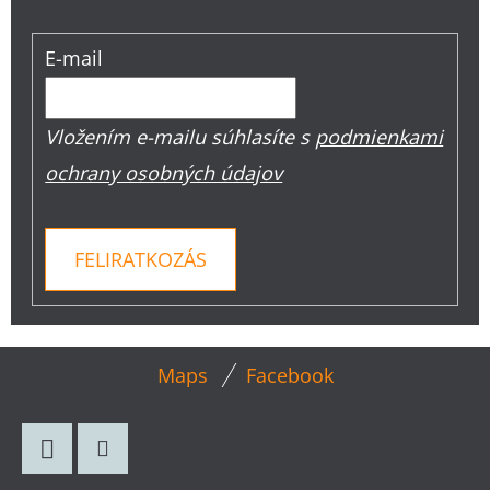
E-mail
Vložením e-mailu súhlasíte s
podmienkami
ochrany osobných údajov
FELIRATKOZÁS
L
Maps
Facebook
Á
B
L