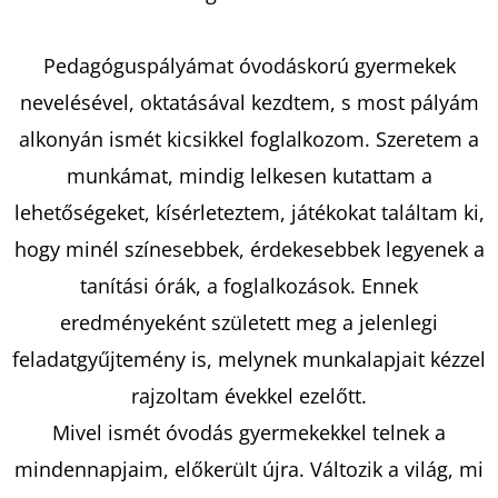
SWAN,
KAREN
€9,90
Pedagóguspályámat óvodáskorú gyermekek
Korábbi:
€16,90
nevelésével, oktatásával kezdtem, s most pályám
alkonyán ismét kicsikkel foglalkozom. Szeretem a
munkámat, mindig lelkesen kutattam a
lehetőségeket, kísérleteztem, játékokat találtam ki,
hogy minél színesebbek, érdekesebbek legyenek a
tanítási órák, a foglalkozások. Ennek
eredményeként született meg a jelenlegi
feladatgyűjtemény is, melynek munkalapjait kézzel
rajzoltam évekkel ezelőtt.
Mivel ismét óvodás gyermekekkel telnek a
mindennapjaim, előkerült újra. Változik a világ, mi