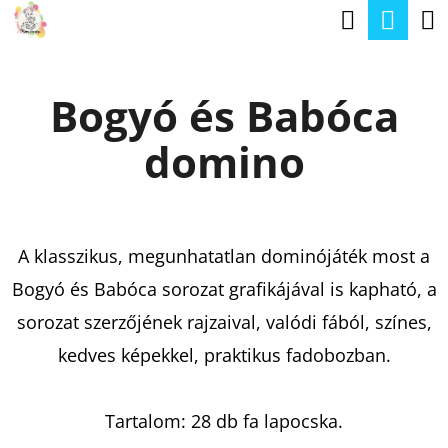
K
Keresé
Kos
Ugrás
O
a
Vissza
Vissza
S
fő
Bogyó és Babóca
Á
tartalomhoz
M
R
domino
I
T
K
E
A klasszikus, megunhatatlan dominójáték most a
R
Bogyó és Babóca sorozat grafikájával is kapható, a
E
sorozat szerzőjének rajzaival, valódi fából, színes,
S
kedves képekkel, praktikus fadobozban.
?
Tartalom: 28 db fa lapocska.