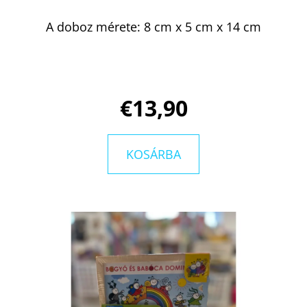
A doboz mérete: 8 cm x 5 cm x 14 cm
KERESÉS
€13,90
A
J
Á
KOSÁRBA
N
L
J
U
K
ARISTOTLE
ÉS