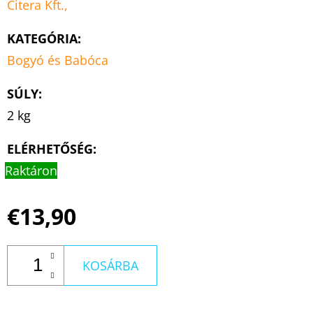
Citera Kft.,
KATEGÓRIA
:
Bogyó és Babóca
SÚLY
:
2 kg
ELÉRHETŐSÉG:
Raktáron
€13,90
KOSÁRBA