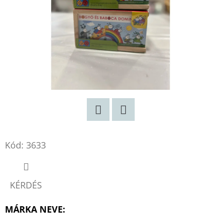
DANTE
AZ
ÉLET
SODRÁSÁBAN
-
ARISTOTLE
ÉS
DANTE
2.
BENJAMIN
ALIRE
SÁENZ
€8,50
Korábbi:
€12,90
Twitter
Facebook
Kód:
3633
KÉRDÉS
MÁRKA NEVE
: