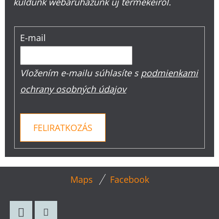
küldünk webáruházunk új termékeiről.
E-mail
Vložením e-mailu súhlasíte s
podmienkami
ochrany osobných údajov
FELIRATKOZÁS
L
Maps
Facebook
Á
B