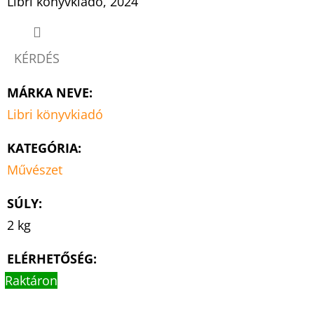
Libri könyvkiadó, 2024
KÉRDÉS
MÁRKA NEVE
:
Libri könyvkiadó
KATEGÓRIA
:
Művészet
SÚLY
:
2 kg
ELÉRHETŐSÉG:
Raktáron