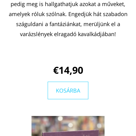
:
pedig meg is hallgathatjuk azokat a műveket,
BOGYÓ
ÉS
amelyek róluk szólnak. Engedjük hát szabadon
BABÓCA
BÖNGÉSZŐ
száguldani a fantáziánkat, merüljünk el a
€12,50
varázslények elragadó kavalkádjában!
€14,90
KOSÁRBA