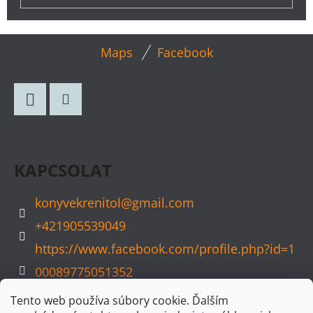
L
Maps
Facebook
Á
B
L
Facebook
Instagram
É
C
KAPCSOLAT
konyvekrenitol
@
gmail.com
+421905539049
https://www.facebook.com/profile.php?id=1
00089775051352
konyvvarazs
Tento web používa súbory cookie. Ďalším