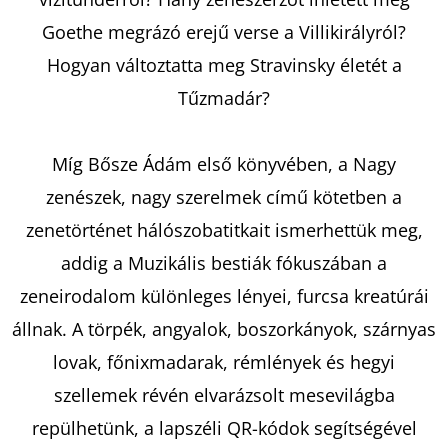
Goethe megrázó erejű verse a Villikirályról?
KERESÉS
Hogyan változtatta meg Stravinsky életét a
Tűzmadár?
A
Míg Bősze Ádám első könyvében, a Nagy
J
zenészek, nagy szerelmek című kötetben a
Á
zenetörténet hálószobatitkait ismerhettük meg,
N
addig a Muzikális bestiák fókuszában a
L
J
zeneirodalom különleges lényei, furcsa kreatúrái
U
állnak. A törpék, angyalok, boszorkányok, szárnyas
K
lovak, főnixmadarak, rémlények és hegyi
szellemek révén elvarázsolt mesevilágba
BARTOS
repülhetünk, a lapszéli QR-kódok segítségével
ERIKA