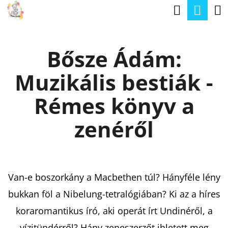
K
Keresé
Kos
Ugrás
O
a
Vissza
Vissza
S
fő
Bősze Ádám:
Á
tartalomhoz
M
R
Muzikális bestiák -
I
T
Rémes könyv a
K
zenéről
E
R
E
Van-e boszorkány a Macbethen túl? Hányféle lény
S
bukkan föl a Nibelung-tetralógiában? Ki az a híres
?
koraromantikus író, aki operát írt Undinéről, a
vízitündérről? Hány zeneszerzőt ihletett meg