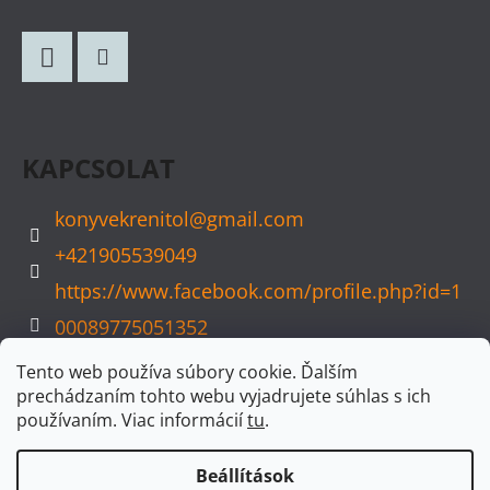
Á
B
L
Facebook
Instagram
É
C
KAPCSOLAT
konyvekrenitol
@
gmail.com
+421905539049
https://www.facebook.com/profile.php?id=1
00089775051352
konyvvarazs
Tento web používa súbory cookie. Ďalším
prechádzaním tohto webu vyjadrujete súhlas s ich
používaním. Viac informácií
tu
.
Beállítások