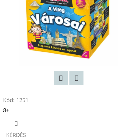
:
BOGYÓ
ÉS
BABÓCA
BÖNGÉSZŐ
€12,50
Twitter
Facebook
Kód:
1251
8+
KÉRDÉS