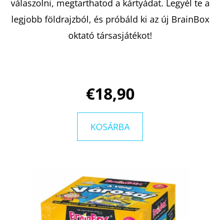
válaszolni, megtarthatod a kártyádat. Legyél te a
legjobb földrajzból, és próbáld ki az új BrainBox
KERESÉS
oktató társasjátékot!
A
€18,90
J
Á
N
KOSÁRBA
L
J
U
K
BARTOS
ERIKA