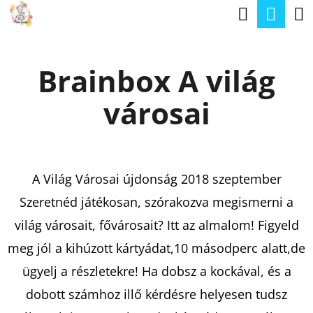
K
Keresé
Kos
Ugrás
O
a
Vissza
Vissza
S
fő
Brainbox A világ
Á
tartalomhoz
M
R
városai
I
T
K
E
A Világ Városai újdonság 2018 szeptember
R
Szeretnéd játékosan, szórakozva megismerni a
E
világ városait, fővárosait? Itt az almalom! Figyeld
S
meg jól a kihúzott kártyádat,10 másodperc alatt,de
?
ügyelj a részletekre! Ha dobsz a kockával, és a
dobott számhoz illő kérdésre helyesen tudsz