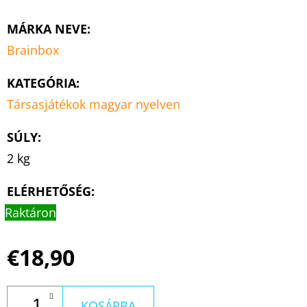
MÁRKA NEVE
:
Brainbox
KATEGÓRIA
:
Társasjátékok magyar nyelven
SÚLY
:
2 kg
ELÉRHETŐSÉG:
Raktáron
€18,90
KOSÁRBA