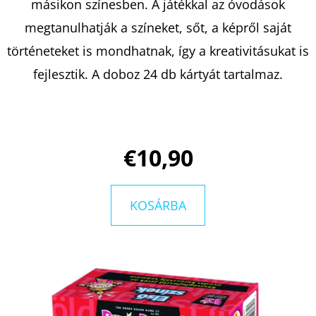
másikon színesben. A játékkal az óvodások
megtanulhatják a színeket, sőt, a képről saját
KERESÉS
történeteket is mondhatnak, így a kreativitásukat is
fejlesztik. A doboz 24 db kártyát tartalmaz.
A
J
Á
€10,90
N
L
J
KOSÁRBA
U
K
A
POKOL