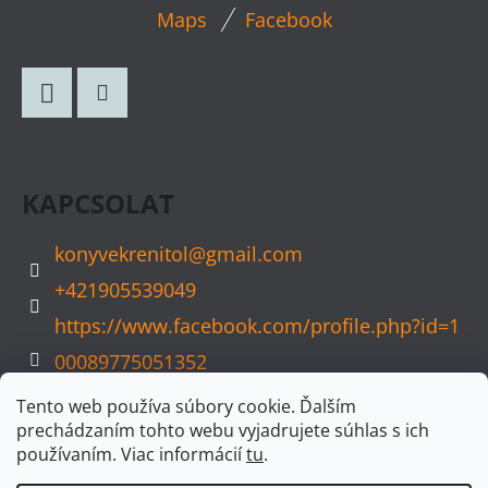
L
Maps
Facebook
Á
B
L
Facebook
Instagram
É
C
KAPCSOLAT
konyvekrenitol
@
gmail.com
+421905539049
https://www.facebook.com/profile.php?id=1
00089775051352
konyvvarazs
Tento web používa súbory cookie. Ďalším
prechádzaním tohto webu vyjadrujete súhlas s ich
používaním. Viac informácií
tu
.