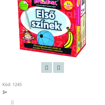
FIAI
-
A
BŰNÖSÖK
LÁNCAI
RILEY
BAKER
€11,90
Korábbi:
€14,90
Twitter
Facebook
Kód:
1245
3+