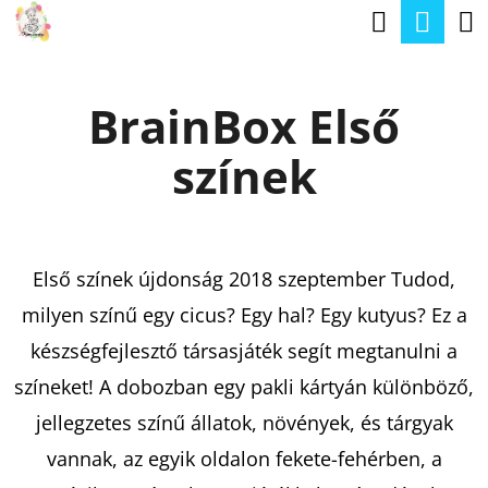
K
Keresé
Kos
Ugrás
O
a
Vissza
Vissza
S
fő
BrainBox Első
Á
tartalomhoz
M
R
színek
I
T
K
E
Első színek újdonság 2018 szeptember Tudod,
R
milyen színű egy cicus? Egy hal? Egy kutyus? Ez a
E
készségfejlesztő társasjáték segít megtanulni a
S
színeket! A dobozban egy pakli kártyán különböző,
?
jellegzetes színű állatok, növények, és tárgyak
vannak, az egyik oldalon fekete-fehérben, a