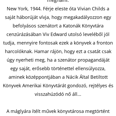
KATHERINEJ.
New York, 1944. Férje eleste óta Vivian Childs a
€10,50
Korábbi:
saját háborúját vívja, hogy megakadályozzon egy
€15
befolyásos szenátort a Katonák Könyvtára
cenzúrázásában Viv Edward utolsó leveléből jól
tudja, mennyire fontosak ezek a könyvek a fronton
harcolóknak. Hamar rájön, hogy ezt a csatát csak
úgy nyerheti meg, ha a szenátor propagandáját
egy saját, erősebb történettel ellensúlyozza,
aminek középpontjában a Nácik Által Betiltott
Könyvek Amerikai Könyvtárát gondozó, rejtélyes és
visszahúzódó nő áll...
A máglyára ítélt művek könyvtárosa megtörtént