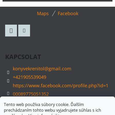
L
Maps
Facebook
Á
B
L
Facebook
Instagram
É
C
KAPCSOLAT
konyvekrenitol
@
gmail.com
+421905539049
https://www.facebook.com/profile.php?id=1
00089775051352
konyvvarazs
Tento web používa súbory cookie. Ďalším
prechádzaním tohto webu vyjadrujete súhlas s ich