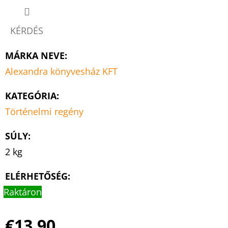
KÉRDÉS
MÁRKA NEVE
:
Alexandra könyvesház KFT
KATEGÓRIA
:
Történelmi regény
SÚLY
:
2 kg
ELÉRHETŐSÉG:
Raktáron
€13,90