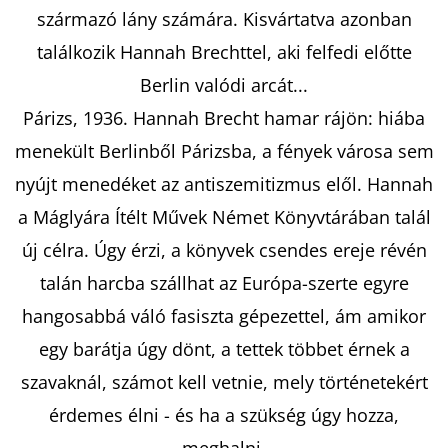
származó lány számára. Kisvártatva azonban
találkozik Hannah Brechttel, aki felfedi előtte
KERESÉS
Berlin valódi arcát...
Párizs, 1936. Hannah Brecht hamar rájön: hiába
menekült Berlinből Párizsba, a fények városa sem
A
nyújt menedéket az antiszemitizmus elől. Hannah
J
Á
a Máglyára Ítélt Művek Német Könyvtárában talál
N
új célra. Úgy érzi, a könyvek csendes ereje révén
L
talán harcba szállhat az Európa-szerte egyre
J
U
hangosabbá váló fasiszta gépezettel, ám amikor
K
egy barátja úgy dönt, a tettek többet érnek a
szavaknál, számot kell vetnie, mely történetekért
érdemes élni - és ha a szükség úgy hozza,
JOHANNA
CHEN,
meghalni.