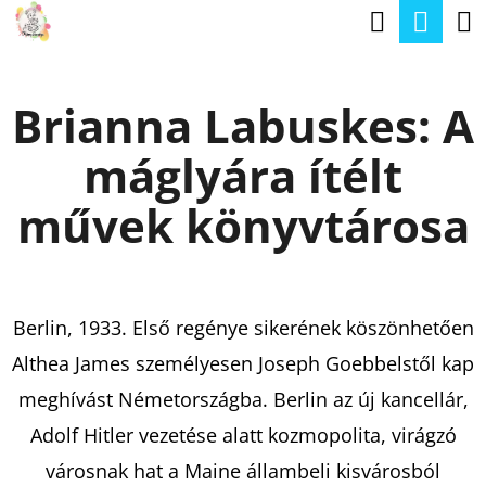
K
Keresé
Kos
Ugrás
O
a
Vissza
Vissza
S
fő
Brianna Labuskes: A
Á
tartalomhoz
M
R
máglyára ítélt
I
T
művek könyvtárosa
K
E
R
Berlin, 1933. Első regénye sikerének köszönhetően
E
Althea James személyesen Joseph Goebbelstől kap
S
meghívást Németországba. Berlin az új kancellár,
?
Adolf Hitler vezetése alatt kozmopolita, virágzó
városnak hat a Maine állambeli kisvárosból