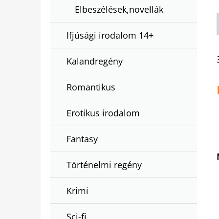
Elbeszélések,novellák
Ifjúsági irodalom 14+
Kalandregény
Romantikus
Erotikus irodalom
Fantasy
Történelmi regény
Krimi
Sci-fi