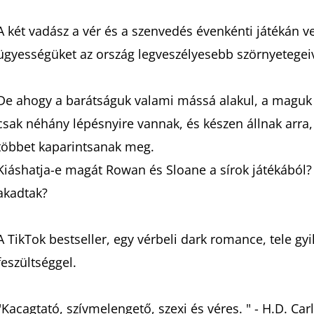
A két vadász a vér és a szenvedés évenkénti játékán v
ügyességüket az ország legveszélyesebb szörnyetegeiv
De ahogy a barátságuk valami mássá alakul, a maguk 
csak néhány lépésnyire vannak, és készen állnak arra,
többet kaparintsanak meg.
Kiáshatja-e magát Rowan és Sloane a sírok játékából? 
akadtak?
A TikTok bestseller, egy vérbeli dark romance, tele gyi
feszültséggel.
"Kacagtató, szívmelengető, szexi és véres. " - H.D. Car