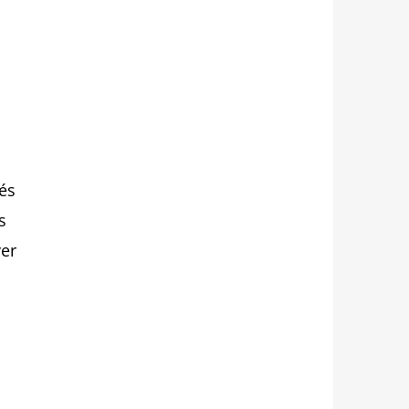
 és
s
ver
RBA