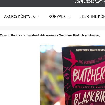
ÜGYFÉLSZOLGÁLAT:
K
AKCIÓS KÖNYVEK
KÖNYVEK
LIBERTINE KÖ
MIT KERES?
eaver: Butcher & Blackbird - Mészáros és Madárka - (Különleges kiadás)
KERESÉS
AJÁNLJUK