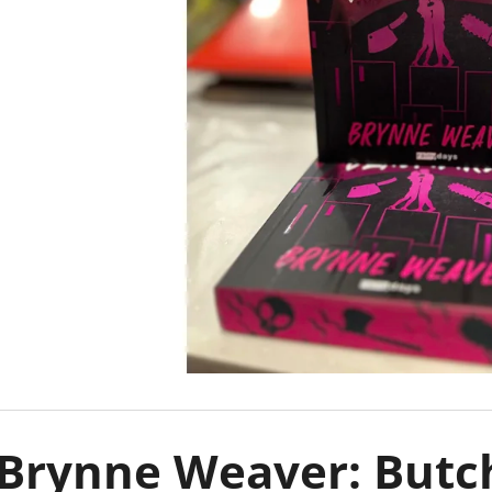
ARISTOTLE ÉS DANTE AZ ÉLET
101 GONDOLAT,
SODRÁSÁBAN - ARISTOTLE ÉS DANTE 2.
AZ ÉLETEDET -
BENJAMIN ALIRE SÁENZ
MENTÁLISAN ER
KIEGYENSÚLYOZ
€8,50
Korábbi:
€12,90
€15,90
Brynne Weaver: Butch