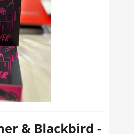
Következő
 AMI MEGVÁLTOZTATJA
 HOGYAN LEGYÜNK
ŐSEK, ÉRZELMILEG
OTTAK BRIANNA WIEST
er & Blackbird -