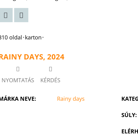
Twitter
Facebook
310 oldal･karton･
RAINY DAYS, 2024
NYOMTATÁS
KÉRDÉS
MÁRKA NEVE
:
Rainy days
KATE
SÚLY
:
ELÉRH