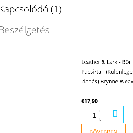
Kapcsolódó (1)
Beszélgetés
Leather & Lark - Bőr
Pacsirta - (Különlege
kiadás) Brynne Wea
€17,90
KOSÁ
BŐVEBBEN