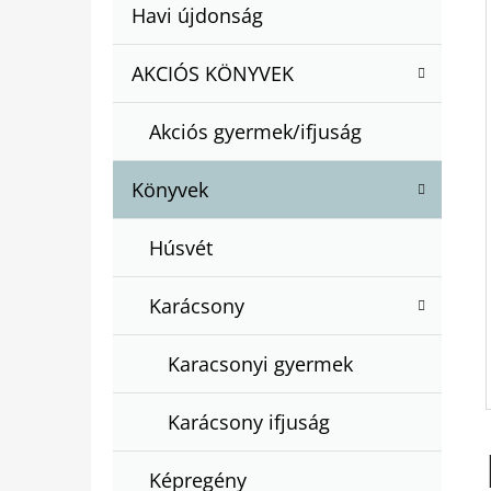
A
Kategóriák
Havi újdonság
A
N
átugrása
T
E
AKCIÓS KÖNYVEK
BARTOS ERIKA : BOGYÓ ÉS BABÓCA
E
BÖNGÉSZŐ
L
G
€12,50
Akciós gyermek/ifjuság
Ó
R
Könyvek
I
Á
Húsvét
K
Karácsony
Karacsonyi gyermek
Karácsony ifjuság
Képregény