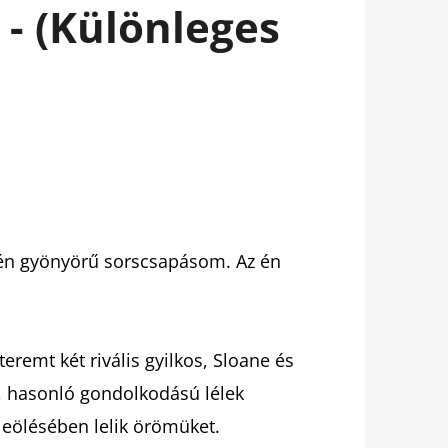
- (Különleges
 én gyönyörű sorscsapásom. Az én
eremt két rivális gyilkos, Sloane és
t, hasonló gondolkodású lélek
leölésében lelik örömüket.