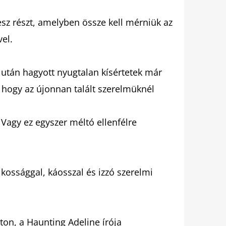
esz részt, amelyben össze kell mérniük az
el.
után hagyott nyugtalan kísértetek már
 hogy az újonnan talált szerelmüknél
Vagy ez egyszer méltó ellenfélre
lkossággal, káosszal és izzó szerelmi
lton, a Haunting Adeline írója