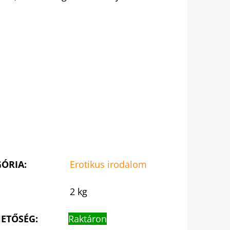
GÓRIA
:
Erotikus irodalom
2 kg
ETŐSÉG:
Raktáron