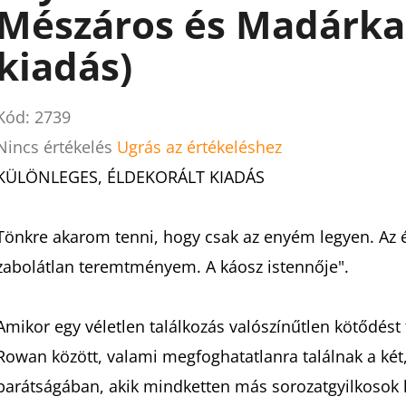
Mészáros és Madárka 
kiadás)
Kód:
2739
A
Nincs értékelés
Ugrás az értékeléshez
termék
KÜLÖNLEGES, ÉLDEKORÁLT KIADÁS
átlagos
értékelése
Tönkre akarom tenni, hogy csak az enyém legyen. Az
5-
zabolátlan teremtményem. A káosz istennője".
ből
0,0
Amikor egy véletlen találkozás valószínűtlen kötődést t
csillag.
Rowan között, valami megfoghatatlanra találnak a ké
barátságában, akik mindketten más sorozatgyilkosok 