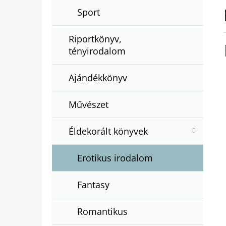
Sport
Riportkönyv,
tényirodalom
Ajándékkönyv
Művészet
Éldekorált könyvek
Erotikus irodalom
Fantasy
Romantikus