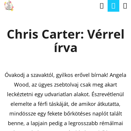
K
Keresé
Kos
Ugrás
O
a
Vissza
Vissza
S
fő
Chris Carter: Vérrel
Á
tartalomhoz
M
R
írva
I
T
K
E
Óvakodj a szavaktól, gyilkos erővel bírnak! Angela
R
Wood, az ügyes zsebtolvaj csak meg akart
E
leckéztetni egy udvariatlan alakot. Észrevétlenül
S
elemelte a férfi táskáját, de amikor átkutatta,
?
mindössze egy fekete bőrkötéses naplót talált
benne, a lapjain pedig a legrosszabb rémálmai