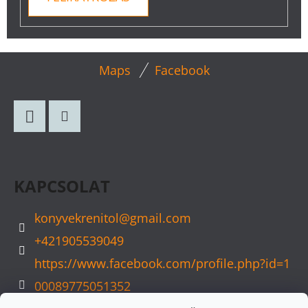
L
Maps
Facebook
Á
B
L
Facebook
Instagram
É
C
KAPCSOLAT
konyvekrenitol
@
gmail.com
+421905539049
https://www.facebook.com/profile.php?id=1
00089775051352