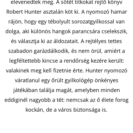
elevenedtek meg. A sötét titkokat rejtő könyv
Robert Hunter asztalán köt ki. A nyomozó hamar
KERESÉS
rájön, hogy egy tébolyult sorozatgyilkossal van
dolga, aki különös hangok parancsára cselekszik,
és választja ki az áldozatait. A rejtélyes tettes
A
szabadon garázdálkodik, és nem örül, amiért a
J
legféltettebb kincse a rendőrség kezére került:
Á
valakinek meg kell fizetnie érte. Hunter nyomozó
N
L
váratlanul egy őrült gyilkológép önkényes
J
játékában találja magát, amelyben minden
U
eddiginél nagyobb a tét: nemcsak az ő élete forog
K
kockán, de a város biztonsága is.
A
SZÍVVERÉSEK