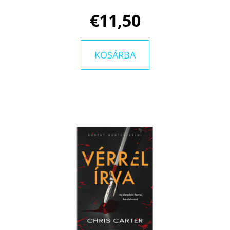
SZIGETE
LAURA
€11,50
IMAI
MESSINA
€9,40
Korábbi:
KOSÁRBA
€14,50