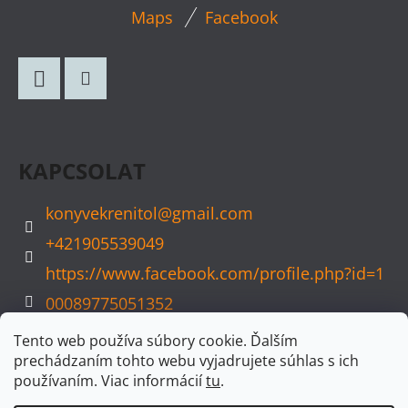
L
Maps
Facebook
Á
B
L
Facebook
Instagram
É
C
KAPCSOLAT
konyvekrenitol
@
gmail.com
+421905539049
https://www.facebook.com/profile.php?id=1
00089775051352
konyvvarazs
Tento web používa súbory cookie. Ďalším
prechádzaním tohto webu vyjadrujete súhlas s ich
používaním. Viac informácií
tu
.