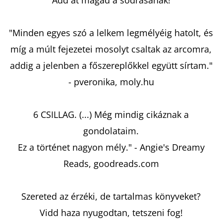
KING
-
ÁRNYAK
KÖZÖTT
"Minden egyes szó a lelkem legmélyéig hatolt, és
MELISSA
LANDERS
míg a múlt fejezetei mosolyt csaltak az arcomra,
€13,50
addig a jelenben a főszereplőkkel együtt sírtam."
Korábbi:
€17,90
- pveronika, moly.hu
6 CSILLAG. (...) Még mindig cikáznak a
gondolataim.
Ez a történet nagyon mély." - Angie's Dreamy
Reads, goodreads.com
Szereted az érzéki, de tartalmas könyveket?
Vidd haza nyugodtan, tetszeni fog!