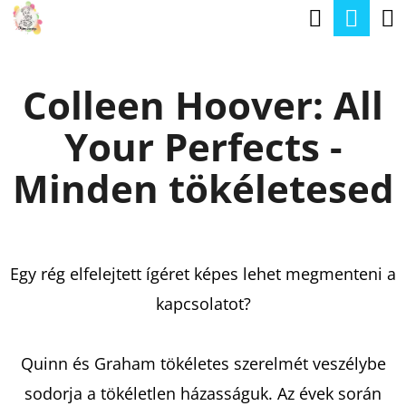
K
Keresé
Kos
Ugrás
O
a
Vissza
Vissza
S
fő
Colleen Hoover: All
Á
tartalomhoz
M
R
Your Perfects -
I
T
Minden tökéletesed
K
E
R
Egy rég elfelejtett ígéret képes lehet megmenteni a
E
kapcsolatot?
S
?
Quinn és Graham tökéletes szerelmét veszélybe
sodorja a tökéletlen házasságuk. Az évek során