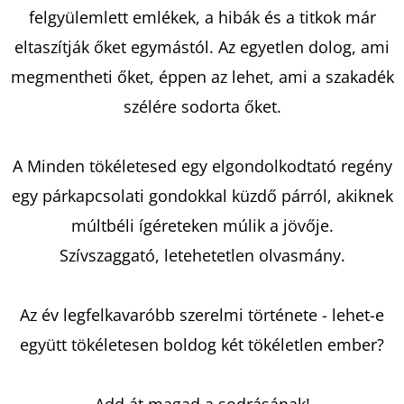
felgyülemlett emlékek, a hibák és a titkok már
eltaszítják őket egymástól. Az egyetlen dolog, ami
KERESÉS
megmentheti őket, éppen az lehet, ami a szakadék
szélére sodorta őket.
A
A Minden tökéletesed egy elgondolkodtató regény
J
Á
egy párkapcsolati gondokkal küzdő párról, akiknek
N
múltbéli ígéreteken múlik a jövője.
L
Szívszaggató, letehetetlen olvasmány.
J
U
K
Az év legfelkavaróbb szerelmi története - lehet-e
együtt tökéletesen boldog két tökéletlen ember?
THE
HALF
Add át magad a sodrásának!