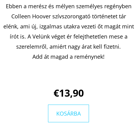
TITKAI
Ebben a merész és mélyen személyes regényben
HARLAN
COBEN
Colleen Hoover szívszorongató történetet tár
€9,90
elénk, ami új, izgalmas utakra vezeti őt magát mint
Korábbi:
€14,50
írót is. A Velünk véget ér felejthetetlen mese a
szerelemről, amiért nagy árat kell fizetni.
Add át magad a reménynek!
€13,90
KOSÁRBA