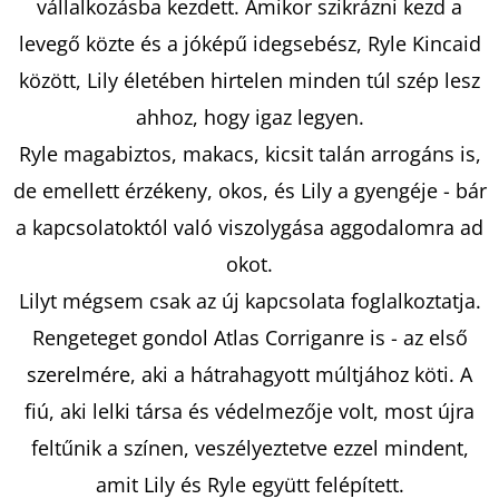
vállalkozásba kezdett. Amikor szikrázni kezd a
levegő közte és a jóképű idegsebész, Ryle Kincaid
KERESÉS
között, Lily életében hirtelen minden túl szép lesz
ahhoz, hogy igaz legyen.
Ryle magabiztos, makacs, kicsit talán arrogáns is,
A
de emellett érzékeny, okos, és Lily a gyengéje - bár
J
a kapcsolatoktól való viszolygása aggodalomra ad
Á
okot.
N
L
Lilyt mégsem csak az új kapcsolata foglalkoztatja.
J
Rengeteget gondol Atlas Corriganre is - az első
U
szerelmére, aki a hátrahagyott múltjához köti. A
K
fiú, aki lelki társa és védelmezője volt, most újra
feltűnik a színen, veszélyeztetve ezzel mindent,
A
amit Lily és Ryle együtt felépített.
KISVÁROS