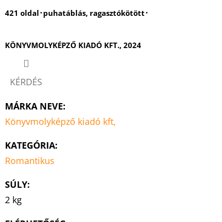
421 oldal･puhatáblás, ragasztókötött･
KÖNYVMOLYKÉPZŐ KIADÓ KFT., 2024
KÉRDÉS
MÁRKA NEVE
:
Könyvmolyképző kiadó kft,
KATEGÓRIA
:
Romantikus
SÚLY
:
2 kg