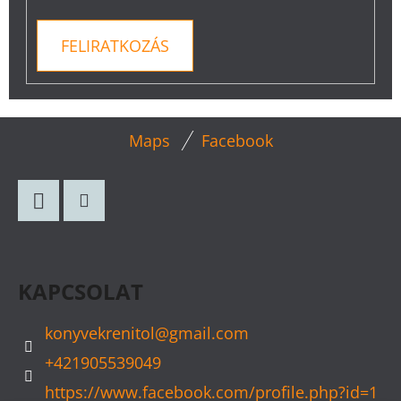
FELIRATKOZÁS
L
Maps
Facebook
Á
B
L
Facebook
Instagram
É
C
KAPCSOLAT
konyvekrenitol
@
gmail.com
+421905539049
https://www.facebook.com/profile.php?id=1