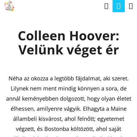
K
Keresé
Kos
Ugrás
O
a
Vissza
Vissza
S
fő
Colleen Hoover:
Á
tartalomhoz
M
R
Velünk véget ér
I
T
K
E
Néha az okozza a legtöbb fájdalmat, aki szeret.
R
Lilynek nem ment mindig könnyen a sora, de
E
annál keményebben dolgozott, hogy olyan életet
S
élhessen, amilyenre vágyik. Elhagyta a Maine
?
állambeli kisvárost, ahol felnőtt; egyetemet
végzett, és Bostonba költözött, ahol saját