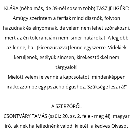
KLÁRA (néha más, de 39-nél sosem több) TASZ JELIGÉRE:
Amúgy szerintem a férfiak mind disznók, folyton
hazudnak és elnyomnak, de velem nem lehet szórakozni,
mert az én toleranciám nem ismer határokat. A legjobb
az lenne, ha...[kicenzúrázva] lenne egyszerre. Vidékiek
kerüljenek, esélyük sincsen, kirekesztőkkel nem
tárgyalok!
Mielőtt velem felvenné a kapcsolatot, mindenképpen
iratkozzon be egy pszichológushoz. Szüksége lesz rá!"
A SZERZŐRŐL
CSONTVÁRY TAMÁS (szül.: 20. sz. 2. fele - még él): magyar
író, akinek ha felfednénk valódi kilétét, a kedves Olvasót