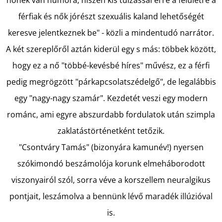
férfiak és nők jórészt szexuális kaland lehetőségét
KERESÉS
keresve jelentkeznek be" - közli a mindentudó narrátor.
A két szereplőről aztán kiderül egy s más: többek között,
hogy ez a nő "többé-kevésbé híres" művész, ez a férfi
A
pedig megrögzött "párkapcsolatszédelgő", de legalábbis
J
egy "nagy-nagy szamár". Kezdetét veszi egy modern
Á
románc, ami egyre abszurdabb fordulatok után szimpla
N
L
zaklatástörténetként tetőzik.
J
"Csontváry Tamás" (bizonyára kamunév!) nyersen
U
szókimondó beszámolója korunk elmeháborodott
K
viszonyairól szól, sorra véve a korszellem neuralgikus
pontjait, leszámolva a bennünk lévő maradék illúzióval
BARTOS
is.
ERIKA