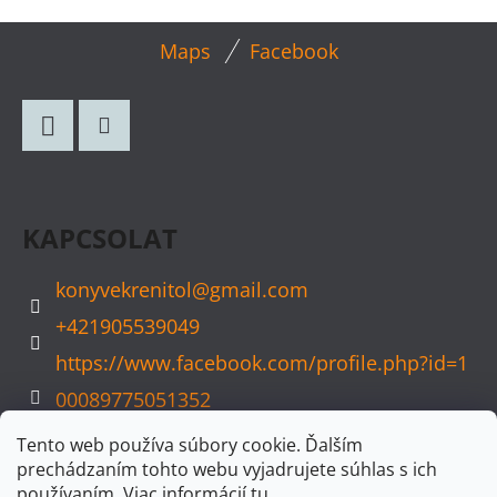
L
Maps
Facebook
Á
B
L
Facebook
Instagram
É
C
KAPCSOLAT
konyvekrenitol
@
gmail.com
+421905539049
https://www.facebook.com/profile.php?id=1
00089775051352
konyvvarazs
Tento web používa súbory cookie. Ďalším
prechádzaním tohto webu vyjadrujete súhlas s ich
používaním. Viac informácií
tu
.