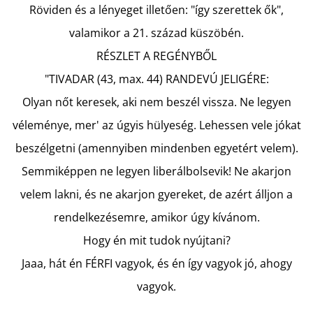
:
Röviden és a lényeget illetően: "így szerettek ők",
BOGYÓ
ÉS
valamikor a 21. század küszöbén.
BABÓCA
BÖNGÉSZŐ
RÉSZLET A REGÉNYBŐL
€12,50
"TIVADAR (43, max. 44) RANDEVÚ JELIGÉRE:
Olyan nőt keresek, aki nem beszél vissza. Ne legyen
véleménye, mer' az úgyis hülyeség. Lehessen vele jókat
beszélgetni (amennyiben mindenben egyetért velem).
Semmiképpen ne legyen liberálbolsevik! Ne akarjon
velem lakni, és ne akarjon gyereket, de azért álljon a
rendelkezésemre, amikor úgy kívánom.
Hogy én mit tudok nyújtani?
Jaaa, hát én FÉRFI vagyok, és én így vagyok jó, ahogy
vagyok.