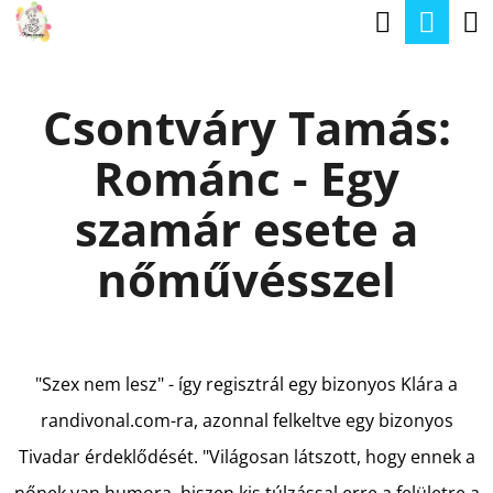
K
Keresé
Kos
Ugrás
O
a
Vissza
Vissza
S
fő
Csontváry Tamás:
Á
tartalomhoz
M
R
Románc - Egy
I
T
szamár esete a
K
nőművésszel
E
R
E
S
"Szex nem lesz" - így regisztrál egy bizonyos Klára a
?
randivonal.com-ra, azonnal felkeltve egy bizonyos
Tivadar érdeklődését. "Világosan látszott, hogy ennek a
nőnek van humora, hiszen kis túlzással erre a felületre a