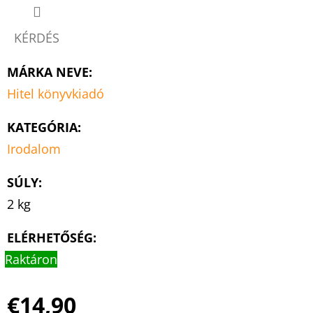
KÉRDÉS
MÁRKA NEVE
:
Hitel könyvkiadó
KATEGÓRIA
:
Irodalom
SÚLY
:
2 kg
ELÉRHETŐSÉG:
Raktáron
€14,90