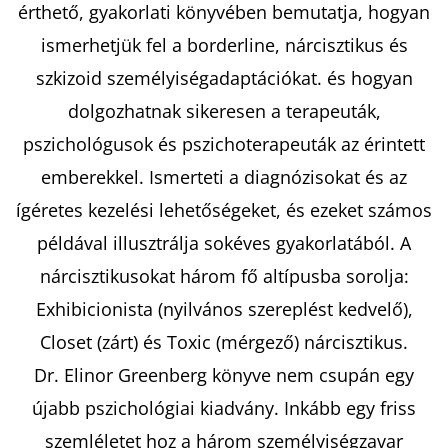
TENGER
érthető, gyakorlati könyvében bemutatja, hogyan
FELÉ
ismerhetjük fel a borderline, nárcisztikus és
€18,90
szkizoid személyiségadaptációkat. és hogyan
dolgozhatnak sikeresen a terapeuták,
pszichológusok és pszichoterapeuták az érintett
emberekkel. Ismerteti a diagnózisokat és az
ígéretes kezelési lehetőségeket, és ezeket számos
példával illusztrálja sokéves gyakorlatából. A
nárcisztikusokat három fő altípusba sorolja:
Exhibicionista (nyilvános szereplést kedvelő),
Closet (zárt) és Toxic (mérgező) nárcisztikus.
Dr. Elinor Greenberg könyve nem csupán egy
újabb pszichológiai kiadvány. Inkább egy friss
szemléletet hoz a három személyiségzavar