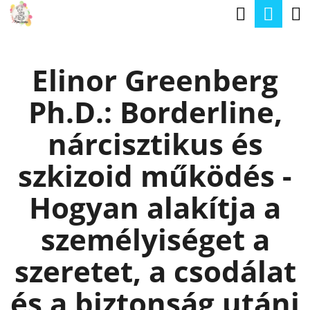
K
Keresé
Kos
Ugrás
O
a
Vissza
Vissza
S
fő
Elinor Greenberg
Á
tartalomhoz
M
R
Ph.D.: Borderline,
I
T
nárcisztikus és
K
szkizoid működés -
E
R
Hogyan alakítja a
E
személyiséget a
S
szeretet, a csodálat
?
és a biztonság utáni