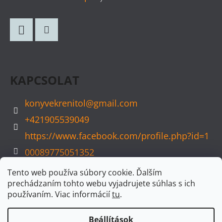
Á
B
L
Facebook
Instagram
É
C
KAPCSOLAT
konyvekrenitol
@
gmail.com
+421905539049
https://www.facebook.com/profile.php?id=1
00089775051352
konyvvarazs
Tento web používa súbory cookie. Ďalším
prechádzaním tohto webu vyjadrujete súhlas s ich
používaním. Viac informácií
tu
.
Beállítások