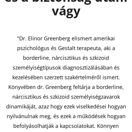
vágy
KERESÉS
"Dr. Elinor Greenberg elismert amerikai
A
pszichológus és Gestalt terapeuta, aki a
J
borderline, nárcisztikus és szkizoid
Á
személyiségtípusok diagnosztizálásában és
N
kezelésében szerzett szakértelméről ismert.
L
J
Könyvében dr. Greenberg feltárja a borderline,
U
nárcisztikus és szkizoid személyiségzavarok
K
dinamikáját, azaz hogy ezek viselkedései hogyan
nyilvánulnak meg, és ezek a működések hogyan
LEJTŐ
befolyásolhatják a kapcsolatokat. Könnyen
A