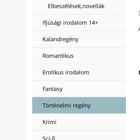
Elbeszélések,novellák
Ifjúsági irodalom 14+
Kalandregény
Romantikus
Erotikus irodalom
Fantasy
Történelmi regény
Krimi
Sci-fi