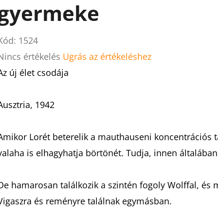
gyermeke
Kód:
1524
A
Nincs értékelés
Ugrás az értékeléshez
termék
Az új élet csodája
átlagos
értékelése
Ausztria, 1942
5-
ből
Amikor Lorét beterelik a mauthauseni koncentrációs t
0,0
valaha is elhagyhatja börtönét. Tudja, innen általában 
csillag.
De hamarosan találkozik a szintén fogoly Wolffal, és m
Vigaszra és reményre találnak egymásban.