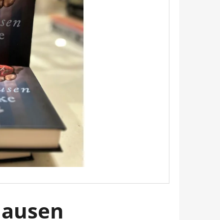
 EMILY PÁRIZSBAN 2. -
HERINE KALENGULA
hausen