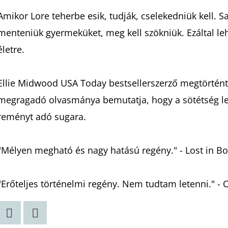
Amikor Lore teherbe esik, tudják, cselekedniük kell. Sa
menteniük gyermeküket, meg kell szökniük. Ezáltal leh
életre.
Ellie Midwood USA Today bestsellerszerző megtörtén
megragadó olvasmánya bemutatja, hogy a sötétség legm
reményt adó sugara.
"Mélyen megható és nagy hatású regény." - Lost in B
"Erőteljes történelmi regény. Nem tudtam letenni." - 