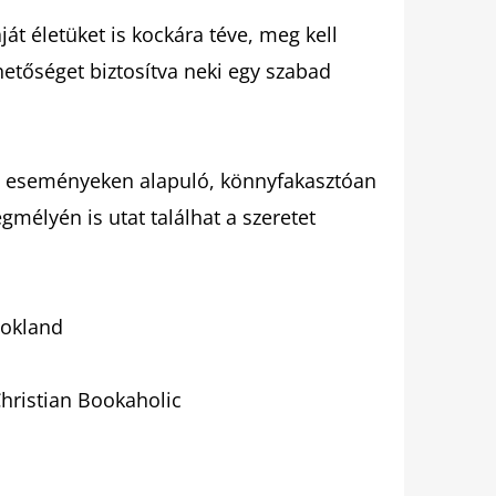
ját életüket is kockára téve, meg kell
etőséget biztosítva neki egy szabad
t eseményeken alapuló, könnyfakasztóan
élyén is utat találhat a szeretet
ookland
Christian Bookaholic