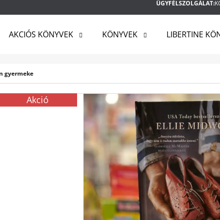
ÜGYFÉLSZOLGÁLAT:
K
AKCIÓS KÖNYVEK
KÖNYVEK
LIBERTINE KÖ
MIT KERES?
en gyermeke
Akció
KERESÉS
AJÁNLJUK