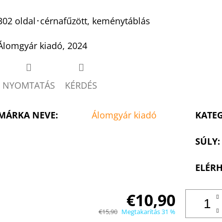
Twitter
Facebook
302 oldal･cérnafűzött, keménytáblás
Álomgyár kiadó, 2024
NYOMTATÁS
KÉRDÉS
MÁRKA NEVE
:
Álomgyár kiadó
KATE
SÚLY
:
ELÉRH
€10,90
€15,90
Megtakarítás 31 %