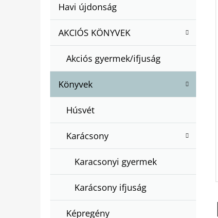
A
Kategóriák
Havi újdonság
A
N
átugrása
T
E
AKCIÓS KÖNYVEK
BARTOS ERIKA : BOGYÓ ÉS BABÓCA
E
BÖNGÉSZŐ
L
G
€12,50
Akciós gyermek/ifjuság
Ó
R
Könyvek
I
Á
Húsvét
K
Karácsony
Karacsonyi gyermek
Karácsony ifjuság
Képregény