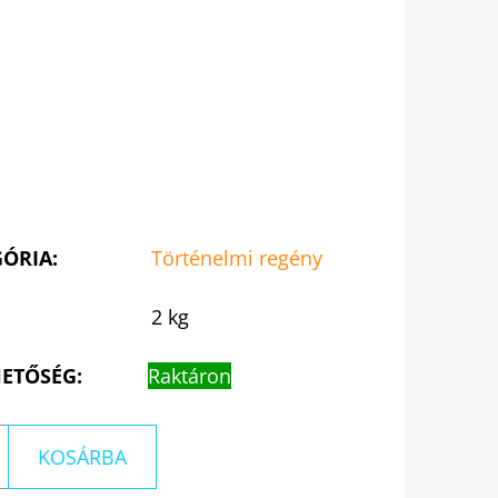
GÓRIA
:
Történelmi regény
2 kg
ETŐSÉG:
Raktáron
KOSÁRBA