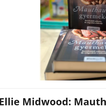
FELFESLŐ KIRÁLYSÁG TAHEREH MAFI
EMILY IN PARIS -
KARTONÁLT CAT
€8,90
Korábbi:
€13,50
€10,90
Ellie Midwood: Maut