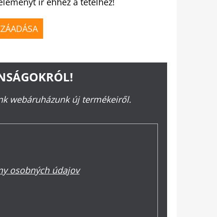
éleményt ír ehhez a tételhez!
ZZÁADÁSA
ONSÁGOKRÓL!
ünk webáruházunk új termékeiről.
y osobných údajov