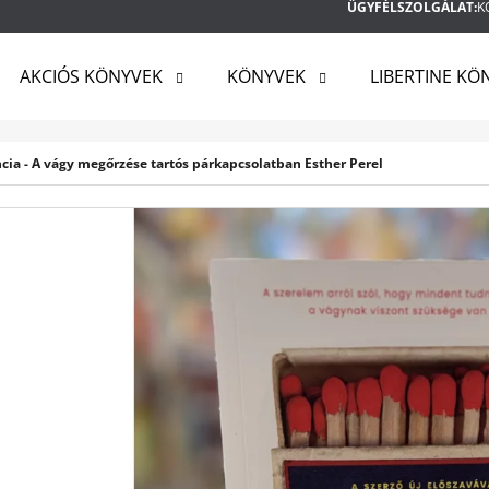
ÜGYFÉLSZOLGÁLAT:
K
AKCIÓS KÖNYVEK
KÖNYVEK
LIBERTINE KÖ
MIT KERES?
ncia - A vágy megőrzése tartós párkapcsolatban Esther Perel
KERESÉS
AJÁNLJUK