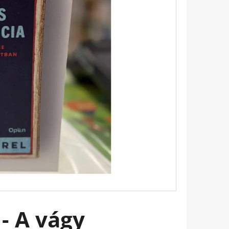
 BUKOTT CSILLAGOK -
ADÁS) IMANI ERRIU
 - A vágy