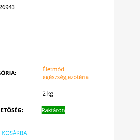
26943
Életmód,
GÓRIA
:
egészség,ezotéria
2 kg
ETŐSÉG:
Raktáron
KOSÁRBA