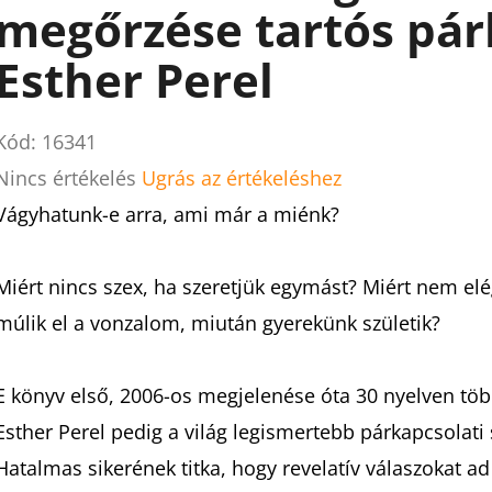
megőrzése tartós pá
Esther Perel
Kód:
16341
A
Nincs értékelés
Ugrás az értékeléshez
termék
Vágyhatunk-e arra, ami már a miénk?
átlagos
értékelése
Miért nincs szex, ha szeretjük egymást? Miért nem elé
5-
múlik el a vonzalom, miután gyerekünk születik?
ből
0,0
E könyv első, 2006-os megjelenése óta 30 nyelven több
csillag.
Esther Perel pedig a világ legismertebb párkapcsolati 
Hatalmas sikerének titka, hogy revelatív válaszokat 