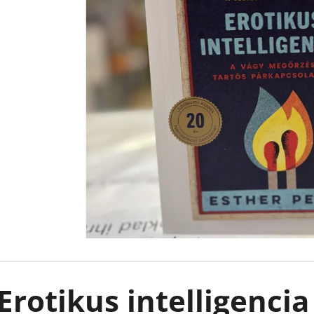
CAUGHT UP - RÁKATTANVA -
FALLEN STARS -
(KÜLÖNLEGES KIADÁS) NAVESSA ALLEN
(KÜLÖNLEGES KI
€18,90
€18,90
Erotikus intelligencia