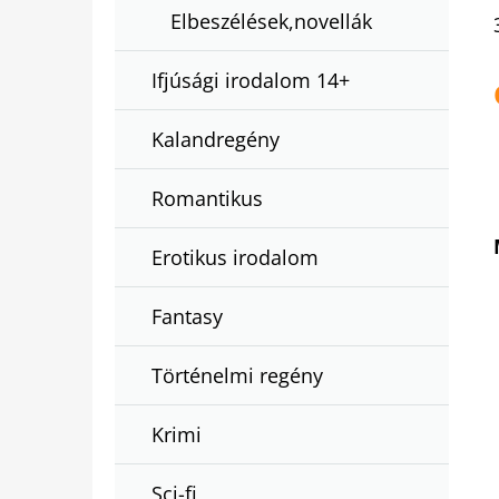
Elbeszélések,novellák
Ifjúsági irodalom 14+
Kalandregény
Romantikus
Erotikus irodalom
Fantasy
Történelmi regény
Krimi
Sci-fi