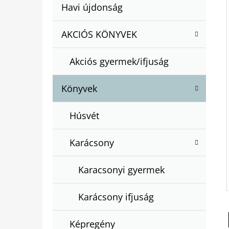
A
Kategóriák
Havi újdonság
A
N
átugrása
T
E
AKCIÓS KÖNYVEK
BARTOS ERIKA : BOGYÓ ÉS BABÓCA
E
BÖNGÉSZŐ
L
G
€12,50
Akciós gyermek/ifjuság
Ó
R
Könyvek
I
Á
Húsvét
K
Karácsony
Karacsonyi gyermek
Karácsony ifjuság
Képregény