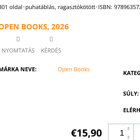
301 oldal･puhatáblás, ragasztókötött･ISBN:
97896357
OPEN BOOKS, 2026
NYOMTATÁS
KÉRDÉS
MÁRKA NEVE
:
Open Books
KATE
SÚLY
:
ELÉRH
€15,90