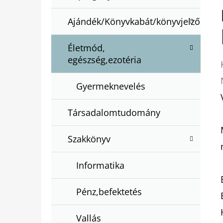
Ajándék/Könyvkabát/könyvjelző
Életmód,
egészség,ezotéria
Gyermeknevelés
Társadalomtudomány
Szakkönyv
Informatika
Pénz,befektetés
Vallás