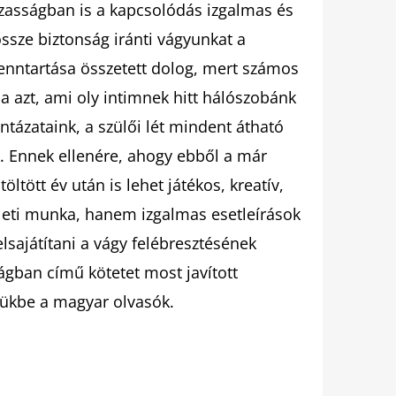
ázasságban is a kapcsolódás izgalmas és
ssze biztonság iránti vágyunkat a
enntartása összetett dolog, mert számos
ja azt, ami oly intimnek hitt hálószobánk
mintázataink, a szülői lét mindent átható
s. Ennek ellenére, ahogy ebből a már
öltött év után is lehet játékos, kreatív,
leti munka, hanem izgalmas esetleírások
lsajátítani a vágy felébresztésének
ágban című kötetet most javított
ezükbe a magyar olvasók.