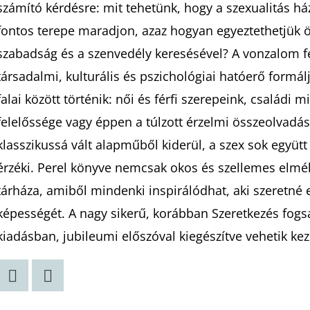
számító kérdésre: mit tehetünk, hogy a szexualitás h
fontos terepe maradjon, azaz hogyan egyeztethetjük ö
szabadság és a szenvedély keresésével? A vonzalom f
társadalmi, kulturális és pszichológiai hatóerő formál
falai között történik: női és férfi szerepeink, családi 
felelőssége vagy éppen a túlzott érzelmi összeolvadá
klasszikussá vált alapműből kiderül, a szex sok együtt t
érzéki. Perel könyve nemcsak okos és szellemes elmé
tárháza, amiből mindenki inspirálódhat, aki szeretné e
képességét. A nagy sikerű, korábban Szeretkezés fogs
kiadásban, jubileumi előszóval kiegészítve vehetik k
Twitter
Facebook