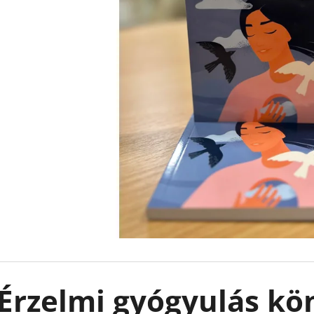
CAUGHT UP - RÁKATTANVA -
FALLEN STARS -
(KÜLÖNLEGES KIADÁS) NAVESSA ALLEN
(KÜLÖNLEGES KI
€18,90
€18,90
Érzelmi gyógyulás kö