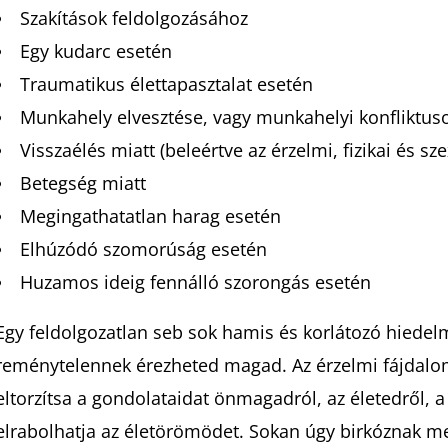
Szakítások feldolgozásához
Egy kudarc esetén
Traumatikus élettapasztalat esetén
Munkahely elvesztése, vagy munkahelyi konfliktus
Visszaélés miatt (beleértve az érzelmi, fizikai és sze
Betegség miatt
Megingathatatlan harag esetén
Elhúzódó szomorúság esetén
Huzamos ideig fennálló szorongás esetén
Egy feldolgozatlan seb sok hamis és korlátozó hiedel
reménytelennek érezheted magad. Az érzelmi fájdalo
eltorzítsa a gondolataidat önmagadról, az életedről, a
elrabolhatja az életörömödet. Sokan úgy birkóznak m