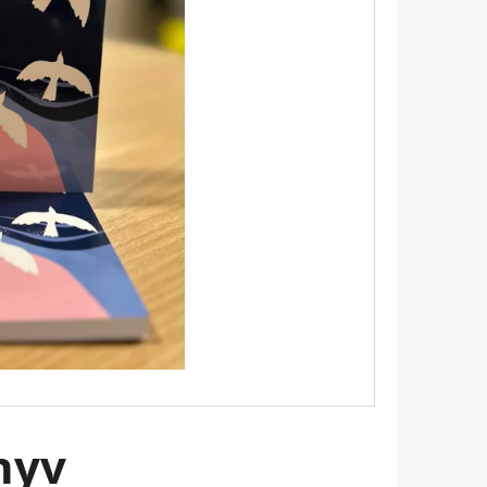
 BUKOTT CSILLAGOK -
ADÁS) IMANI ERRIU
nyv