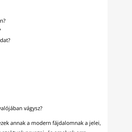
en?
?
dat?
valójában vágysz?
ezek annak a modern fájdalomnak a jelei,