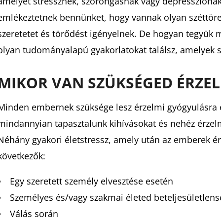
amelyet stressznek, szorongásnak vagy depressziónak
emlékeztetnek bennünket, hogy vannak olyan széttöred
szeretetet és törődést igényelnek. De hogyan tegyük 
olyan tudományalapú gyakorlatokat találsz, amelyek 
MIKOR VAN SZÜKSÉGED ÉRZE
Minden embernek szüksége lesz érzelmi gyógyulásra é
mindannyian tapasztalunk kihívásokat és nehéz érzel
Néhány gyakori életstressz, amely után az emberek ér
következők:
Egy szeretett személy elvesztése esetén
Személyes és/vagy szakmai életed beteljesületlen
Válás során