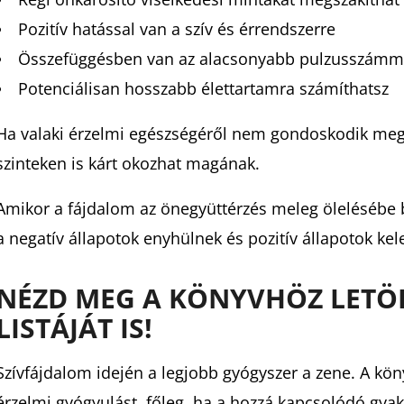
Pozitív hatással van a szív és érrendszerre
Összefüggésben van az alacsonyabb pulzusszámm
Potenciálisan hosszabb élettartamra számíthatsz
Ha valaki érzelmi egészségéről nem gondoskodik megfel
szinteken is kárt okozhat magának.
Amikor a fájdalom az önegyüttérzés meleg ölelésébe b
a negatív állapotok enyhülnek és pozitív állapotok kel
NÉZD MEG A KÖNYVHÖZ LETÖ
LISTÁJÁT IS!
Szívfájdalom idején a legjobb gyógyszer a zene. A kön
érzelmi gyógyulást, főleg, ha a hozzá kapcsolódó gyak