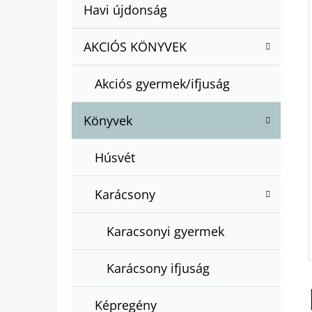
A
Kategóriák
Havi újdonság
A
N
átugrása
T
E
AKCIÓS KÖNYVEK
BARTOS ERIKA : BOGYÓ ÉS BABÓCA
E
BÖNGÉSZŐ
L
G
€12,50
Akciós gyermek/ifjuság
Ó
R
Könyvek
I
Á
Húsvét
K
Karácsony
Karacsonyi gyermek
Karácsony ifjuság
Képregény