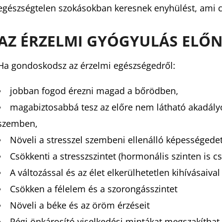
egészségtelen szokásokban keresnek enyhülést, ami 
AZ ÉRZELMI GYÓGYULÁS ELŐN
Ha gondoskodsz az érzelmi egészségedről:
jobban fogod érezni magad a bőrödben,
magabiztosabbá tesz az előre nem látható akadály
szemben,
Növeli a stresszel szembeni ellenálló képességedet
Csökkenti a stresszszintet (hormonális szinten is cs
A változással és az élet elkerülhetetlen kihívásaiva
Csökken a félelem és a szorongásszintet
Növeli a béke és az öröm érzéseit
Régi önkárosító viselkedési mintákat megszakíthat