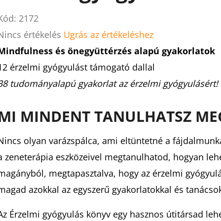
Kód:
2172
A
Nincs értékelés
Ugrás az értékeléshez
termék
Mindfulness és önegyüttérzés alapú gyakorlatok
átlagos
12 érzelmi gyógyulást támogató dallal
értékelése
38 tudományalapú gyakorlat az érzelmi gyógyulásért!
5-
MI MINDENT TANULHATSZ ME
ből
0,0
Nincs olyan varázspálca, ami eltüntetné a fájdalmunk
csillag.
a zeneterápia eszközeivel megtanulhatod, hogyan lehe
magányból, megtapasztalva, hogy az érzelmi gyógyulá
magad azokkal az egyszerű gyakorlatokkal és tanácsok
Az Érzelmi gyógyulás könyv egy hasznos útitársad lehe