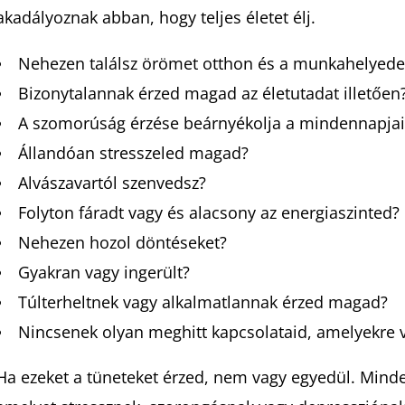
akadályoznak abban, hogy teljes életet élj.
Nehezen találsz örömet otthon és a munkahelyed
Bizonytalannak érzed magad az életutadat illetően
A szomorúság érzése beárnyékolja a mindennapjai
Állandóan stresszeled magad?
Alvászavartól szenvedsz?
Folyton fáradt vagy és alacsony az energiaszinted?
Nehezen hozol döntéseket?
Gyakran vagy ingerült?
Túlterheltnek vagy alkalmatlannak érzed magad?
Nincsenek olyan meghitt kapcsolataid, amelyekre 
Ha ezeket a tüneteket érzed, nem vagy egyedül. Mind