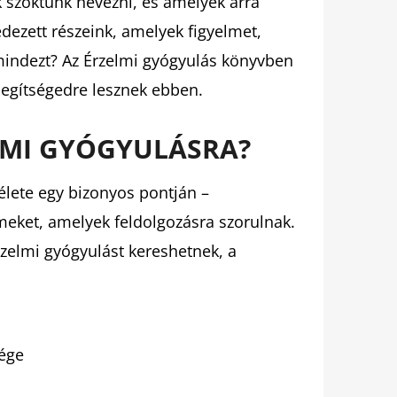
 szoktunk nevezni, és amelyek arra
ezett részeink, amelyek figyelmet,
mindezt? Az Érzelmi gyógyulás könyvben
segítségedre lesznek ebben.
LMI GYÓGYULÁSRA?
lete egy bizonyos pontján –
meket, amelyek feldolgozásra szorulnak.
zelmi gyógyulást kereshetnek, a
sége