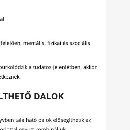
al
elően, mentális, fizikai és szociális
urkolódzik a tudatos jelenlétben, akkor
etkeznek.
LTHETŐ DALOK
yvben található dalok elősegíthetik az
orlattal együtt kombináljuk.