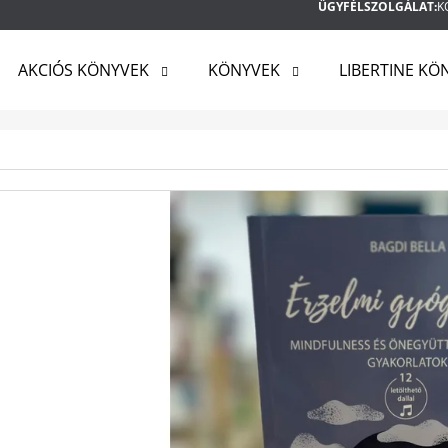
ÜGYFÉLSZOLGÁLAT:
K
AKCIÓS KÖNYVEK
KÖNYVEK
LIBERTINE KÖ
MIT KERES?
KERESÉS
AJÁNLJUK