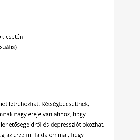
ok esetén
xuális)
met létrehozhat. Kétségbeesettnek,
mnak nagy ereje van ahhoz, hogy
 lehetőségeidről és depressziót okozhat,
eg az érzelmi fájdalommal, hogy