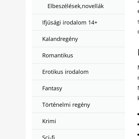
Elbeszélések,novellák
Ifjúsági irodalom 14+
Kalandregény
Romantikus
Erotikus irodalom
Fantasy
Történelmi regény
Krimi
Sci-fi