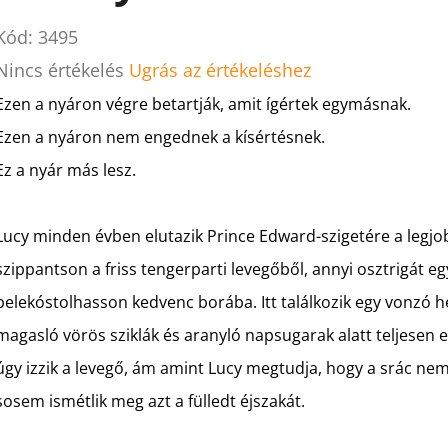
Kód:
3495
A
Nincs értékelés
Ugrás az értékeléshez
termék
Ezen a nyáron végre betartják, amit ígértek egymásnak.
átlagos
Ezen a nyáron nem engednek a kísértésnek.
értékelése
Ez a nyár más lesz.
5-
ből
Lucy minden évben elutazik Prince Edward-szigetére a legjob
0,0
szippantson a friss tengerparti levegőből, annyi osztrigát eg
csillag.
belekóstolhasson kedvenc borába. Itt találkozik egy vonzó hel
magasló vörös sziklák és aranyló napsugarak alatt teljesen
úgy izzik a levegő, ám amint Lucy megtudja, hogy a srác ne
sosem ismétlik meg azt a fülledt éjszakát.