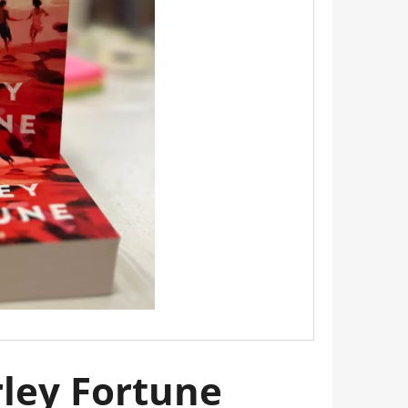
Következő
 AMI MEGVÁLTOZTATJA
 HOGYAN LEGYÜNK
ŐSEK, ÉRZELMILEG
OTTAK BRIANNA WIEST
rley Fortune