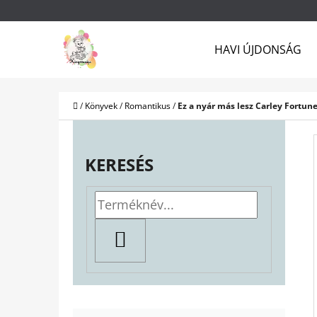
K
Ugrás
O
a
Vissza
Vissza
HAVI ÚJDONSÁG
S
a boltba
a boltba
fő
Á
tartalomhoz
R
Kezdőlap
/
Könyvek
/
Romantikus
/
Ez a nyár más lesz Carley Fortun
O
L
KERESÉS
D
A
L
KERESÉS
S
Ó
P
K