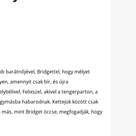
b barátnőjével, Bridgettel, hogy mélyet
yen, amennyit csak bír, és újra
ybélivel, Felixszel, akivel a tengerparton, a
 egymásba habarodnak. Kettejük között csak
m más, mint Bridget öccse, megfogadják, hogy