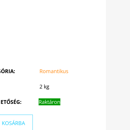
GÓRIA
:
Romantikus
2 kg
ETŐSÉG:
Raktáron
KOSÁRBA