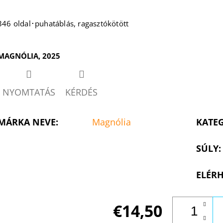
346 oldal･puhatáblás, ragasztókötött
MAGNÓLIA, 2025
NYOMTATÁS
KÉRDÉS
MÁRKA NEVE
:
Magnólia
KATE
SÚLY
:
ELÉRH
€14,50