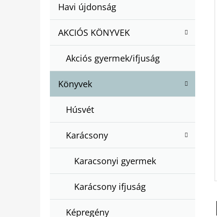
A
Kategóriák
Havi újdonság
A
N
átugrása
T
E
AKCIÓS KÖNYVEK
BARTOS ERIKA : BOGYÓ ÉS BABÓCA
E
BÖNGÉSZŐ
L
G
€12,50
Akciós gyermek/ifjuság
Ó
R
Könyvek
I
Á
Húsvét
K
Karácsony
Karacsonyi gyermek
Karácsony ifjuság
Képregény