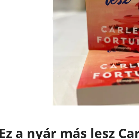
ARISTOTLE ÉS DANTE AZ ÉLET
101 GONDOLAT,
SODRÁSÁBAN - ARISTOTLE ÉS DANTE 2.
AZ ÉLETEDET -
BENJAMIN ALIRE SÁENZ
MENTÁLISAN ER
KIEGYENSÚLYOZ
€8,50
Korábbi:
€12,90
€15,90
Ez a nyár más lesz Ca