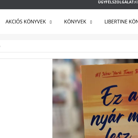
ÜGYFÉLSZOLGÁLAT:
K
AKCIÓS KÖNYVEK
KÖNYVEK
LIBERTINE KÖ
MIT KERES?
e
KERESÉS
AJÁNLJUK