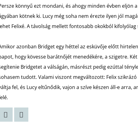
Persze könnyű ezt mondani, és ahogy minden évben eljön a ny
ágyában kötnek ki. Lucy még soha nem érezte ilyen jól magá
lehet Felixé. A távolság mellett fontosabb okokból kifolyólag
Amikor azonban Bridget egy héttel az esküvője előtt hirtele
papot, hogy kövesse barátnőjét menedékére, a szigetre. Két dol
segítenie Bridgetet a válságán, másrészt pedig ezúttal tényleg
sohasem tudott. Valami viszont megváltozott: Felix szikrázó t
váltja fel, és Lucy eltűnődik, vajon a szíve készen áll-e arra,
felé.
Twitter
Facebook