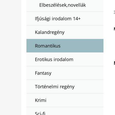
Elbeszélések,novellák
Ifjúsági irodalom 14+
Kalandregény
Romantikus
Erotikus irodalom
Fantasy
Történelmi regény
Krimi
Sci-fi