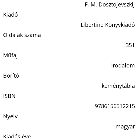
F. M. Dosztojevszkij
Kiadó
Libertine Könyvkiadó
Oldalak száma
351
Műfaj
Irodalom
Borító
keménytábla
ISBN
9786156512215
Nyelv
magyar
Kiadás éve