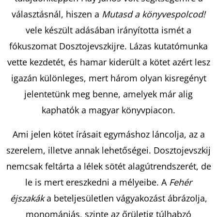
választásnál, hiszen a
Mutasd a könyvespolcod!
KERESÉS
vele készült adásában irányította ismét a
fókuszomat Dosztojevszkijre. Lázas kutatómunka
vette kezdetét, és hamar kiderült a kötet azért lesz
A
igazán különleges, mert három olyan kisregényt
J
jelentetünk meg benne, amelyek már alig
Á
kaphatók a magyar könyvpiacon.
N
L
Ami jelen kötet írásait egymáshoz láncolja, az a
J
szerelem, illetve annak lehetőségei. Dosztojevszkij
U
K
nemcsak feltárta a lélek sötét alagútrendszerét, de
le is mert ereszkedni a mélyeibe. A
Fehér
éjszakák
a beteljesületlen vágyakozást ábrázolja,
CAUGHT
UP
monomániás, szinte az őrületig túlhabzó