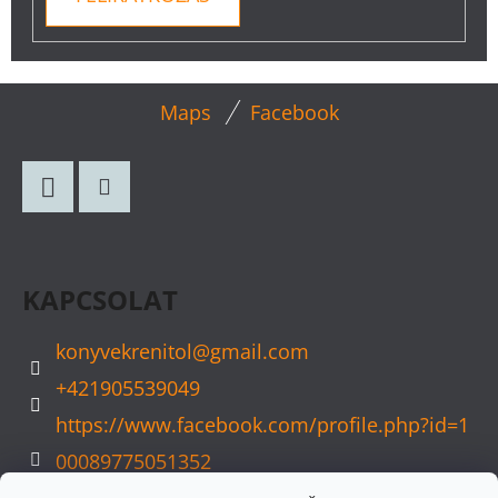
L
Maps
Facebook
Á
B
L
Facebook
Instagram
É
C
KAPCSOLAT
konyvekrenitol
@
gmail.com
+421905539049
https://www.facebook.com/profile.php?id=1
00089775051352