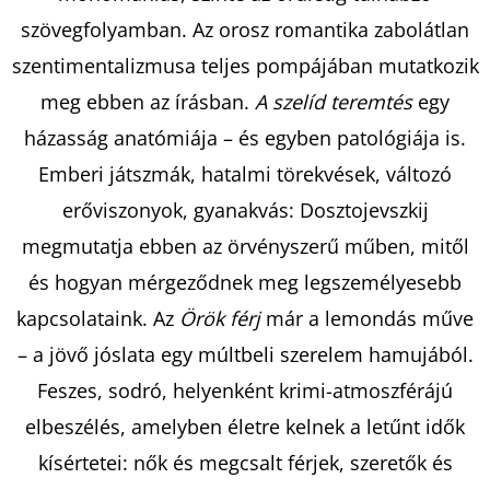
-
RÁKATTANVA
szövegfolyamban. Az orosz romantika zabolátlan
-
(KÜLÖNLEGES
szentimentalizmusa teljes pompájában mutatkozik
KIADÁS)
NAVESSA
meg ebben az írásban.
A szelíd teremtés
egy
ALLEN
házasság anatómiája – és egyben patológiája is.
€18,90
Emberi játszmák, hatalmi törekvések, változó
erőviszonyok, gyanakvás: Dosztojevszkij
megmutatja ebben az örvényszerű műben, mitől
és hogyan mérgeződnek meg legszemélyesebb
kapcsolataink. Az
Örök férj
már a lemondás műve
– a jövő jóslata egy múltbeli szerelem hamujából.
Feszes, sodró, helyenként krimi-atmoszférájú
elbeszélés, amelyben életre kelnek a letűnt idők
kísértetei: nők és megcsalt férjek, szeretők és