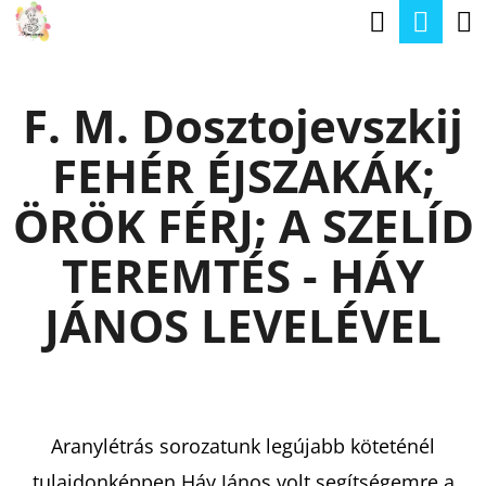
K
Keresé
Kos
Ugrás
O
a
Vissza
Vissza
S
fő
F. M. Dosztojevszkij
Á
tartalomhoz
M
R
FEHÉR ÉJSZAKÁK;
I
T
ÖRÖK FÉRJ; A SZELÍD
K
TEREMTÉS - HÁY
E
R
JÁNOS LEVELÉVEL
E
S
?
Aranylétrás sorozatunk legújabb köteténél
tulajdonképpen Háy János volt segítségemre a